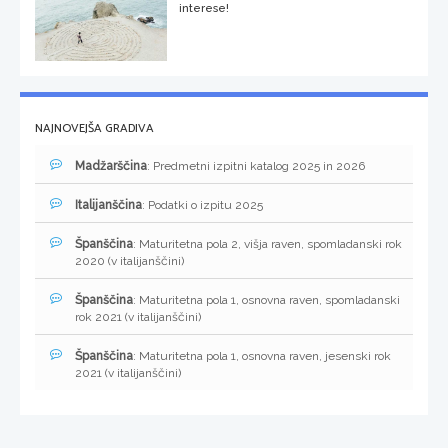
interese!
NAJNOVEJŠA GRADIVA
Madžarščina
: Predmetni izpitni katalog 2025 in 2026
Italijanščina
: Podatki o izpitu 2025
Španščina
: Maturitetna pola 2, višja raven, spomladanski rok
2020 (v italijanščini)
Španščina
: Maturitetna pola 1, osnovna raven, spomladanski
rok 2021 (v italijanščini)
Španščina
: Maturitetna pola 1, osnovna raven, jesenski rok
2021 (v italijanščini)