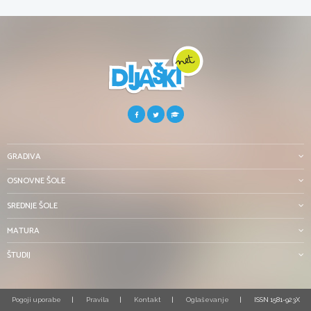
GRADIVA
OSNOVNE ŠOLE
SREDNJE ŠOLE
MATURA
ŠTUDIJ
Pogoji uporabe
Pravila
Kontakt
Oglaševanje
ISSN 1581-923X