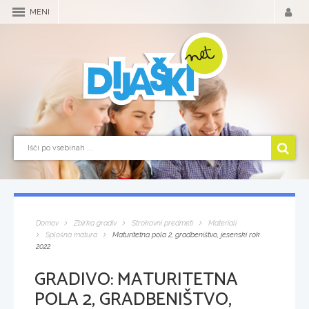
MENI
Domov
Zbirka gradiv
Strokovni predmeti
Materiali
Splošna matura
Maturitetna pola 2, gradbeništvo, jesenski rok
2022
GRADIVO:
MATURITETNA
POLA 2, GRADBENIŠTVO,