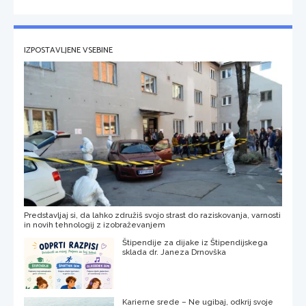
IZPOSTAVLJENE VSEBINE
Predstavljaj si, da lahko združiš svojo strast do raziskovanja, varnosti
in novih tehnologij z izobraževanjem
Štipendije za dijake iz Štipendijskega
sklada dr. Janeza Drnovška
Karierne srede – Ne ugibaj, odkrij svoje