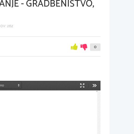
ANJE - GRADBENIŠTVO,
OV: 262
0
Način
Orodja
predstavitve