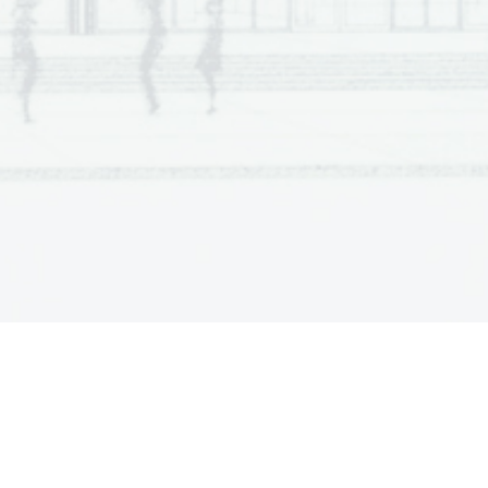
Strižna napetost: 
Upogibna napetost: 