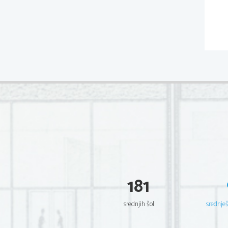
181
srednjih šol
srednje