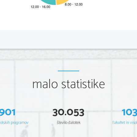
                                                                                                             2                                                                                                             
Dodatna navodila 
malo statistike
901
30.053
10
šolskih programov
število datotek
fakultet in viso