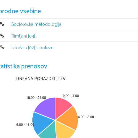
orodne vsebine
Sociološka metodologija
Rimljani [04]
Izločala [02] - bolezni
tatistika prenosov
DNEVNA PORAZDELITEV