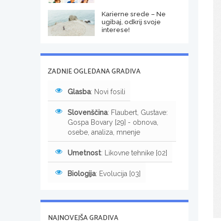
Karierne srede – Ne
ugibaj, odkrij svoje
interese!
ZADNJE OGLEDANA GRADIVA
Glasba
: Novi fosili
Slovenščina
: Flaubert, Gustave:
Gospa Bovary [29] - obnova,
osebe, analiza, mnenje
Umetnost
: Likovne tehnike [02]
Biologija
: Evolucija [03]
NAJNOVEJŠA GRADIVA