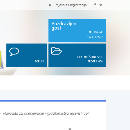
Prijava ali registracija
Pozdravljen
gost
PRIJAVA ALI
REGISTRACIJA
ISKALNIK ŠTUDIJSKIH
FORUM
PROGRAMOV
Navodila za ocenjevanje - gradbeništvo, jesenski rok