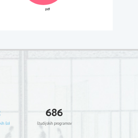
3
686
kih šol
študijskih programov