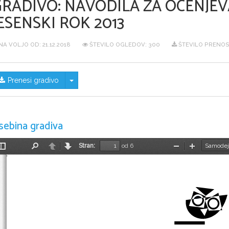
GRADIVO:
NAVODILA ZA OCENJEV
ESENSKI ROK 2013
NA VOLJO OD:
21.12.2018
ŠTEVILO OGLEDOV: 300
ŠTEVILO PRENOS
Skrij/prikaži meni
Prenesi gradivo
sebina gradiva
Stran:
od 6
Preklopi
Najdi
Nazaj
Naprej
Pomanjšaj
Povečaj
stransko
vrstico