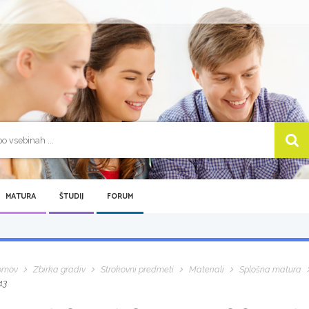
MATURA
ŠTUDIJ
FORUM
omov
Zbirka gradiv
Strokovni predmeti
Materiali
Splošna matura
13