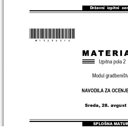
Državni  izpitni  ce
*M13280314*
Izpitna pola 2
Modul gradbeništ
NAVODILA ZA OCENJ
Sreda, 28. avgust
SPLOŠNA MATU