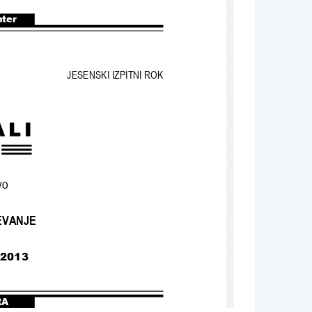
nter
JESENSKI IZPITNI ROK
vo
EVANJE
 2013
RA