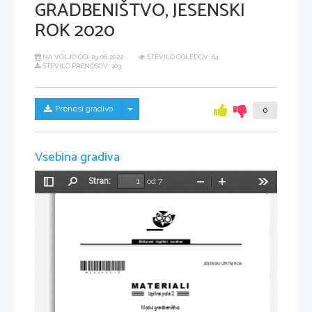
GRADBENIŠTVO, JESENSKI
ROK 2020
NA VOLJO OD:
29.06.2022
ŠTEVILO OGLEDOV: 64
ŠTEVILO PRENOSOV: 103
Skrij/prikaži meni
Prenesi gradivo
0
Vsebina gradiva
Stran:
od 7
Preklopi
Najdi
Pomanjšaj
Povečaj
Orodja
stransko
vrstico
Državni  izpitni  center
*
M20280314
*
JESENSKI IZPITNI ROK
MATERIALI
Izpitna pola 
2
Modul gradbeništvo