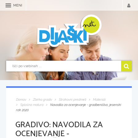
MENI
Domov
Zbirka gradiv
Strokovni predmeti
Materiali
Splošna matura
Navodila za ocenjevanje - gradbeništvo, jesenski
rok 2020
GRADIVO:
NAVODILA ZA
OCENJEVANJE -