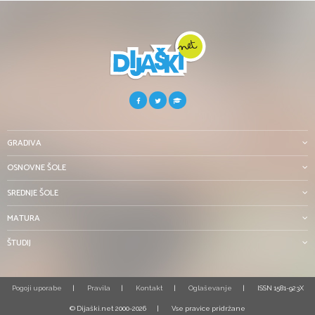
GRADIVA
OSNOVNE ŠOLE
SREDNJE ŠOLE
MATURA
ŠTUDIJ
Pogoji uporabe
Pravila
Kontakt
Oglaševanje
ISSN 1581-923X
© Dijaški.net 2000-2026
Vse pravice pridržane