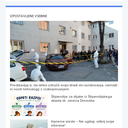
IZPOSTAVLJENE VSEBINE
Predstavljaj si, da lahko združiš svojo strast do raziskovanja, varnosti
in novih tehnologij z izobraževanjem
Štipendije za dijake iz Štipendijskega
sklada dr. Janeza Drnovška
Karierne srede – Ne ugibaj, odkrij svoje
interese!