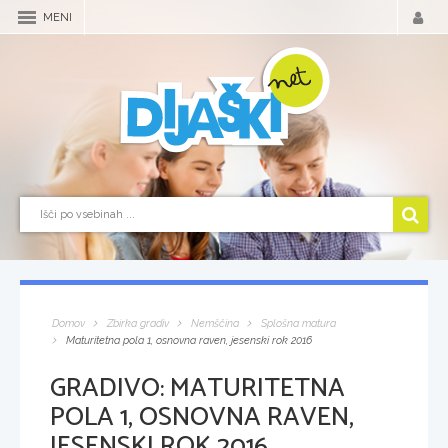
MENI
Domov
Zbirka gradiv
Nemščina
Splošna matura
Maturitetna pola 1, osnovna raven, jesenski rok 2016
GRADIVO:
MATURITETNA
POLA 1, OSNOVNA RAVEN,
JESENSKI ROK 2016