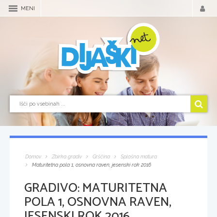
MENI
Domov
Zbirka gradiv
Grščina
Splošna matura
Maturitetna pola 1, osnovna raven, jesenski rok 2016
GRADIVO:
MATURITETNA
POLA 1, OSNOVNA RAVEN,
JESENSKI ROK 2016