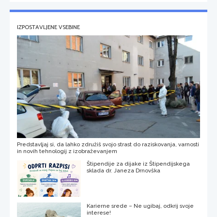
IZPOSTAVLJENE VSEBINE
Predstavljaj si, da lahko združiš svojo strast do raziskovanja, varnosti
in novih tehnologij z izobraževanjem
Štipendije za dijake iz Štipendijskega
sklada dr. Janeza Drnovška
Karierne srede – Ne ugibaj, odkrij svoje
interese!