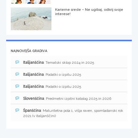
Karierne srede – Ne ugibaj, odkrij svoje
interese!
NAJNOVEJŠA GRADIVA
Italijanščina
: Tematski sklop 2024 in 2025
Italijanščina
: Podatki o izpitu 2025
Italijanščina
: Podatki o izpitu 2025
Slovenščina
: Predmetni izpitni katalog 2025 in 2026
Španščina
: Maturitetna pola 1, višja raven, spomladanski rok
2021 (v italijanščini)