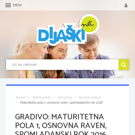
MENI
Domov
Zbirka gradiv
Nemščina
Splošna matura
Maturitetna pola 1, osnovna raven, spomladanski rok 2016
GRADIVO:
MATURITETNA
POLA 1, OSNOVNA RAVEN,
SPOMLADANSKI ROK 2016