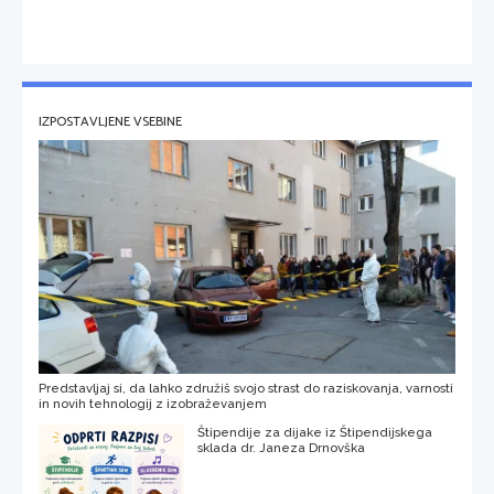
IZPOSTAVLJENE VSEBINE
Predstavljaj si, da lahko združiš svojo strast do raziskovanja, varnosti
in novih tehnologij z izobraževanjem
Štipendije za dijake iz Štipendijskega
sklada dr. Janeza Drnovška