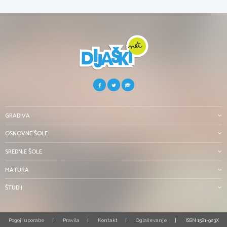
GRADIVA
OSNOVNE ŠOLE
SREDNJE ŠOLE
MATURA
ŠTUDIJ
Pogoji uporabe
Pravila
Kontakt
Oglaševanje
ISSN 1581-923X