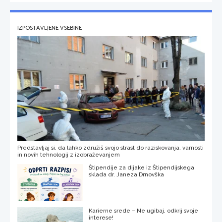
IZPOSTAVLJENE VSEBINE
Predstavljaj si, da lahko združiš svojo strast do raziskovanja, varnosti
in novih tehnologij z izobraževanjem
Štipendije za dijake iz Štipendijskega
sklada dr. Janeza Drnovška
Karierne srede – Ne ugibaj, odkrij svoje
interese!