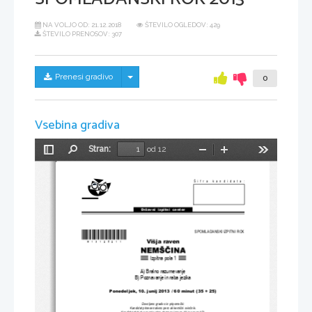
NA VOLJO OD:
21.12.2018
ŠTEVILO OGLEDOV: 429
ŠTEVILO PRENOSOV: 307
Skrij/prikaži meni
Prenesi gradivo
0
Vsebina gradiva
Stran:
od 12
Preklopi
Najdi
Pomanjšaj
Povečaj
Orodja
stransko
vrstico
Šifra kandidata:
Državni  izpitni  center
*M13125211*
SPOMLADANSKI IZPITNI ROK
Višja raven
Izpitna pola 1
A) Bralno razumevanje
B) Poznavanje in raba jezika
Ponedeljek, 10. j
unij 2013 / 60 
minut (35 + 25)
Dovoljeno gradivo in pripomo
č
ki:
Kandidat prinese nalivno pero ali kemi
č
ni svin
č
nik.