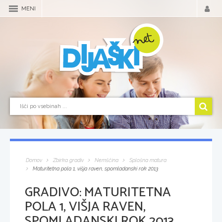
MENI
Domov
Zbirka gradiv
Nemščina
Splošna matura
Maturitetna pola 1, višja raven, spomladanski rok 2013
GRADIVO:
MATURITETNA
POLA 1, VIŠJA RAVEN,
SPOMLADANSKI ROK 2013