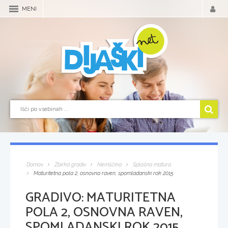
MENI
Domov
Zbirka gradiv
Nemščina
Splošna matura
Maturitetna pola 2, osnovna raven, spomladanski rok 2015
GRADIVO:
MATURITETNA
POLA 2, OSNOVNA RAVEN,
SPOMLADANSKI ROK 2015