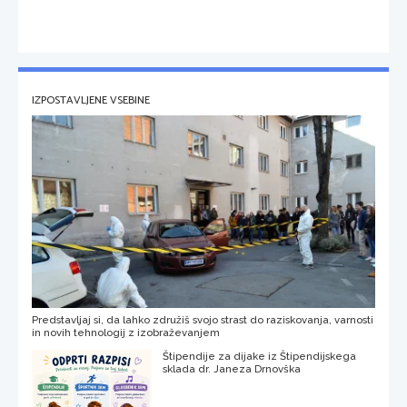
IZPOSTAVLJENE VSEBINE
Predstavljaj si, da lahko združiš svojo strast do raziskovanja, varnosti
in novih tehnologij z izobraževanjem
Štipendije za dijake iz Štipendijskega
sklada dr. Janeza Drnovška