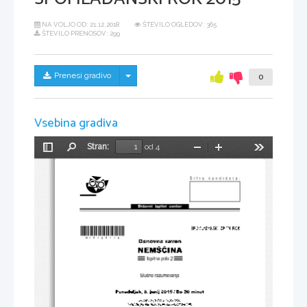
NA VOLJO OD:
21.12.2018
ŠTEVILO OGLEDOV: 365
ŠTEVILO PRENOSOV: 299
Skrij/prikaži meni
Prenesi gradivo
0
Vsebina gradiva
Stran:
od 4
Preklopi
Najdi
Pomanjšaj
Povečaj
Orodja
stransko
vrstico
*M15125112*