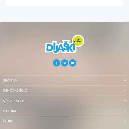
GRADIVA
OSNOVNE ŠOLE
SREDNJE ŠOLE
MATURA
ŠTUDIJ