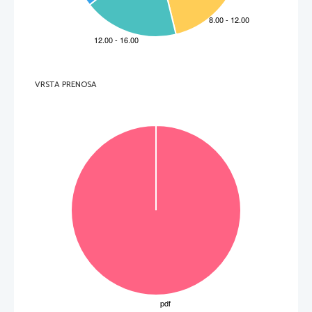
benutzen. 
5.     Die Hindenburg hatte eine Länge von 
 Metern. 
______________________
6.     Den     Abflug     
 manche Gäste in ihren Kabinen. 
________________________________
7.     Bevor man zu Bett ging, ließ man die 
 auf dem Flur. 
________________________________
8.     Der Gesellschaftsraum auf dem A-Deck war sehr 
. 
________________________________
9.     Im Lese- und Schreibraum konnten die Gäste 
 schreiben. 
________________________________
10.   Am schönsten fanden die Passagiere den 
. 
________________________________
(10 Punkte) 
VRSTA PRENOSA
_____________________ 
(Bildquelle: http://en.wikipedia.org/wiki/Zeppelin, 10/1/2012) 