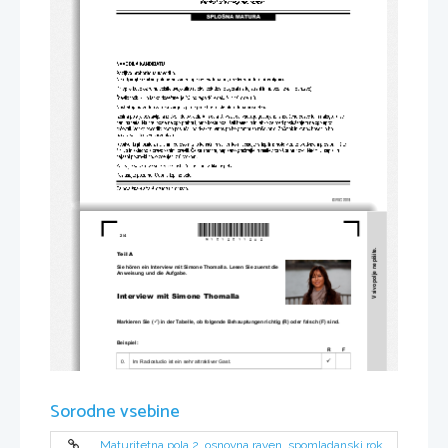
*M1512511202*
2/4 
V sivo polje ne pišite.
Teil A 
Sie hören ein Interview mit Simone Thomalla. Lesen Sie zuerst die 
Anweisung und die Aufgabe. 
Interview mit Simone Thomalla  
Markieren Sie (
) in der Tabelle, ob folgende Behauptungen richtig (R) oder falsch (F) sind. 

Beispiel: 
R         F         

0. 
Im Radiostudio ist ein sehr attraktiver Gast. 
R         F         
Sorodne vsebine
1. 
Die Mutter von Simone Thomalla war ein Fotomodell. 
2. 
Simone modelt öfters und das macht sie für einen guten Zweck.  
„
3. 
Sie spielt im Film 
Für immer Winter” mit. 
Maturitetna pola 2, osnovna raven, spomladanski rok