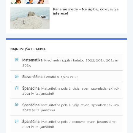
Karierne srede – Ne ugibaj, odkrij svoje
interese!
NAJNOVEJŠA GRADIVA
Matematika
: Predmetni izpitni katalog 2022, 2023, 2024 in
2025
Slovenščina
: Podatki o izpitu 2024
Španščina
: Maturitetna pola 2, višja raven, spomladanski rok
2021 (v italijanščini)
Španščina
: Maturitetna pola 2, višja raven, spomladanski rok
2020 (v italijanščini)
Španščina
: Maturitetna pola 2, osnovna raven, jesenski rok
2021 (v italijanščini)