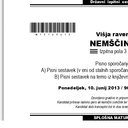
Državni  izpitni  ce
*M13125213*
Višja rave
NEMŠ
Č
I
Izpitna pola 3
Pisno sporo
č
anj
A) Pisni sestavek (v eni od stalnih sporo
č
an
B) Pisni sestavek na temo iz književ
Ponedeljek, 10. j
unij 2013 / 9
Dovoljeno gradivo in pripo
Kandidat prinese nalivno pero ali kemi
č
ni svin
č
nik ter
Kandidat dobi konceptni list 
in dva ocen
SPLOŠNA MATU