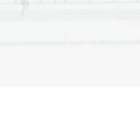
Scientia  Est  Potentia  Scientia  Est  Po
tentia  Scientia  Est  Potenti
Scientia  Est  Potentia  Scientia  Est  Po
tentia  Scientia  Est  Potenti
Scientia  Est  Potentia  Scientia  Est  Po
tentia  Scientia  Est  Potenti
Scientia  Est  Potentia  Scientia  Est  Po
tentia  Scientia  Est  Potenti
Scientia  Est  Potentia  Scientia  Est  Po
tentia  Scientia  Est  Potenti
Scientia  Est  Potentia  Scientia  Est  Po
tentia  Scientia  Est  Potenti
Scientia  Est  Potentia  Scientia  Est  Po
tentia  Scientia  Est  Potenti
Scientia  Est  Potentia  Scientia  Est  Po
tentia  Scientia  Est  Potenti
Scientia  Est  Potentia  Scientia  Est  Po
tentia  Scientia  Est  Potenti
Scientia  Est  Potentia  Scientia  Est  Po
tentia  Scientia  Est  Potenti
Scientia  Est  Potentia  Scientia  Est  Po
tentia  Scientia  Est  Potenti
Scientia  Est  Potentia  Scientia  Est  Po
tentia  Scientia  Est  Potenti
Scientia  Est  Potentia  Scientia  Est  Po
tentia  Scientia  Est  Potenti
Scientia  Est  Potentia  Scientia  Est  Po
tentia  Scientia  Est  Potenti
Scientia  Est  Potentia  Scientia  Est  Po
tentia  Scientia  Est  Potenti
Scientia  Est  Potentia  Scientia  Est  Po
tentia  Scientia  Est  Potenti
Scientia  Est  Potentia  Scientia  Est  Po
tentia  Scientia  Est  Potenti
Scientia  Est  Potentia  Scientia  Est  Po
tentia  Scientia  Est  Potenti
Scientia  Est  Potentia  Scientia  Est  Po
tentia  Scientia  Est  Potenti
Scientia  Est  Potentia  Scientia  Est  Po
tentia  Scientia  Est  Potenti
Scientia  Est  Potentia  Scientia  Est  Po
tentia  Scientia  Est  Potenti
Scientia  Est  Potentia  Scientia  Est  Po
tentia  Scientia  Est  Potenti
Scientia  Est  Potentia  Scientia  Est  Po
tentia  Scientia  Est  Potenti
Scientia  Est  Potentia  Scientia  Est  Po
tentia  Scientia  Est  Potenti
Scientia  Est  Potentia  Scientia  Est  Po
tentia  Scientia  Est  Potenti
Scientia  Est  Potentia  Scientia  Est  Po
tentia  Scientia  Est  Potenti
Scientia  Est  Potentia  Scientia  Est  Po
tentia  Scientia  Est  Potenti
Scientia  Est  Potentia  Scientia  Est  Po
tentia  Scientia  Est  Potenti
Scientia  Est  Potentia  Scientia  Est  Po
tentia  Scientia  Est  Potenti
Scientia  Est  Potentia  Scientia  Est  Po
tentia  Scientia  Est  Potenti
Scientia  Est  Potentia  Scientia  Est  Po
tentia  Scientia  Est  Potenti
Scientia  Est  Potentia  Scientia  Est  Po
tentia  Scientia  Est  Potenti
Scientia  Est  Potentia  Scientia  Est  Po
tentia  Scientia  Est  Potenti
Scientia  Est  Potentia  Scientia  Est  Po
tentia  Scientia  Est  Potenti
Scientia  Est  Potentia  Scientia  Est  Po
tentia  Scientia  Est  Potenti
Scientia  Est  Potentia  Scientia  Est  Po
tentia  Scientia  Est  Potenti
Scientia  Est  Potentia  Scientia  Est  Po
tentia  Scientia  Est  Potenti
Scientia  Est  Potentia  Scientia  Est  Po
tentia  Scientia  Est  Potenti
Scientia  Est  Potentia  Scientia  Est  Po
tentia  Scientia  Est  Potenti
Scientia  Est  Potentia  Scientia  Est  Po
tentia  Scientia  Est  Potenti