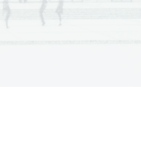
a  Scientia
  Est  Potentia  Scientia  Est  Potentia
a  Scientia
  Est  Potentia  Scientia  Est  Potentia
a  Scientia
  Est  Potentia  Scientia  Est  Potentia
a  Scientia
  Est  Potentia  Scientia  Est  Potentia
a  Scientia
  Est  Potentia  Scientia  Est  Potentia
a  Scientia
  Est  Potentia  Scientia  Est  Potentia
a  Scientia
  Est  Potentia  Scientia  Est  Potentia
a  Scientia
  Est  Potentia  Scientia  Est  Potentia
a  Scientia
  Est  Potentia  Scientia  Est  Potentia
a  Scientia
  Est  Potentia  Scientia  Est  Potentia
a  Scientia
  Est  Potentia  Scientia  Est  Potentia
a  Scientia
  Est  Potentia  Scientia  Est  Potentia
a  Scientia
  Est  Potentia  Scientia  Est  Potentia
a  Scientia
  Est  Potentia  Scientia  Est  Potentia
a  Scientia
  Est  Potentia  Scientia  Est  Potentia
a  Scientia
  Est  Potentia  Scientia  Est  Potentia
a  Scientia
  Est  Potentia  Scientia  Est  Potentia
a  Scientia
  Est  Potentia  Scientia  Est  Potentia
a  Scientia
  Est  Potentia  Scientia  Est  Potentia
a  Scientia
  Est  Potentia  Scientia  Est  Potentia
a  Scientia
  Est  Potentia  Scientia  Est  Potentia
a  Scientia
  Est  Potentia  Scientia  Est  Potentia
a  Scientia
  Est  Potentia  Scientia  Est  Potentia
a  Scientia
  Est  Potentia  Scientia  Est  Potentia
a  Scientia
  Est  Potentia  Scientia  Est  Potentia
a  Scientia
  Est  Potentia  Scientia  Est  Potentia
a  Scientia
  Est  Potentia  Scientia  Est  Potentia
a  Scientia
  Est  Potentia  Scientia  Est  Potentia
a  Scientia
  Est  Potentia  Scientia  Est  Potentia
a  Scientia
  Est  Potentia  Scientia  Est  Potentia
a  Scientia
  Est  Potentia  Scientia  Est  Potentia
a  Scientia
  Est  Potentia  Scientia  Est  Potentia
a  Scientia
  Est  Potentia  Scientia  Est  Potentia
a  Scientia
  Est  Potentia  Scientia  Est  Potentia
a  Scientia
  Est  Potentia  Scientia  Est  Potentia
a  Scientia
  Est  Potentia  Scientia  Est  Potentia
a  Scientia
  Est  Potentia  Scientia  Est  Potentia
a  Scientia
  Est  Potentia  Scientia  Est  Potentia
a  Scientia
  Est  Potentia  Scientia  Est  Potentia
a  Scientia
  Est  Potentia  Scientia  Est  Potentia