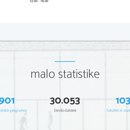
2 
Scientia  Est  Potentia  Scientia  Est  Po
tentia  Scientia  Est  Potenti
Scientia  Est  Potentia  Scientia  Est  Po
tentia  Scientia  Est  Potenti
Scientia  Est  Potentia  Scientia  Est  Po
tentia  Scientia  Est  Potenti
Scientia  Est  Potentia  Scientia  Est  Po
tentia  Scientia  Est  Potenti
Scientia  Est  Potentia  Scientia  Est  Po
tentia  Scientia  Est  Potenti
Scientia  Est  Potentia  Scientia  Est  Po
tentia  Scientia  Est  Potenti
Scientia  Est  Potentia  Scientia  Est  Po
tentia  Scientia  Est  Potenti
Scientia  Est  Potentia  Scientia  Est  Po
tentia  Scientia  Est  Potenti
Scientia  Est  Potentia  Scientia  Est  Po
tentia  Scientia  Est  Potenti
Scientia  Est  Potentia  Scientia  Est  Po
tentia  Scientia  Est  Potenti
Scientia  Est  Potentia  Scientia  Est  Po
tentia  Scientia  Est  Potenti
Scientia  Est  Potentia  Scientia  Est  Po
tentia  Scientia  Est  Potenti
malo statistike
Scientia  Est  Potentia  Scientia  Est  Po
tentia  Scientia  Est  Potenti
Scientia  Est  Potentia  Scientia  Est  Po
tentia  Scientia  Est  Potenti
Scientia  Est  Potentia  Scientia  Est  Po
tentia  Scientia  Est  Potenti
Scientia  Est  Potentia  Scientia  Est  Po
tentia  Scientia  Est  Potenti
Scientia  Est  Potentia  Scientia  Est  Po
tentia  Scientia  Est  Potenti
Scientia  Est  Potentia  Scientia  Est  Po
tentia  Scientia  Est  Potenti
Scientia  Est  Potentia  Scientia  Est  Po
tentia  Scientia  Est  Potenti
Scientia  Est  Potentia  Scientia  Est  Po
tentia  Scientia  Est  Potenti
901
30.053
10
Scientia  Est  Potentia  Scientia  Est  Po
tentia  Scientia  Est  Potenti
Scientia  Est  Potentia  Scientia  Est  Po
tentia  Scientia  Est  Potenti
Scientia  Est  Potentia  Scientia  Est  Po
tentia  Scientia  Est  Potenti
Scientia  Est  Potentia  Scientia  Est  Po
tentia  Scientia  Est  Potenti
Scientia  Est  Potentia  Scientia  Est  Po
tentia  Scientia  Est  Potenti
šolskih programov
število datotek
fakultet in viso
Scientia  Est  Potentia  Scientia  Est  Po
tentia  Scientia  Est  Potenti
Scientia  Est  Potentia  Scientia  Est  Po
tentia  Scientia  Est  Potenti
Scientia  Est  Potentia  Scientia  Est  Po
tentia  Scientia  Est  Potenti
Scientia  Est  Potentia  Scientia  Est  Po
tentia  Scientia  Est  Potenti
Scientia  Est  Potentia  Scientia  Est  Po
tentia  Scientia  Est  Potenti
Scientia  Est  Potentia  Scientia  Est  Po
tentia  Scientia  Est  Potenti