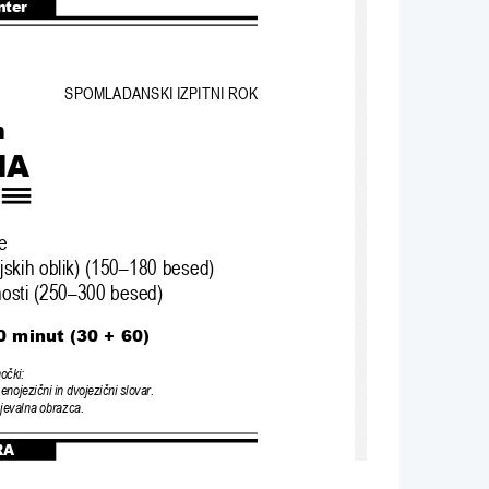
nter
SPOMLADANSKI IZPITNI ROK
n
NA
e
jskih oblik) (150–180 besed)
nosti (250–300 besed)
0 
minut (30 + 60)
mo
č
ki:
 enojezi
č
ni in dvojezi
č
ni slovar.
jevalna obrazca.
RA