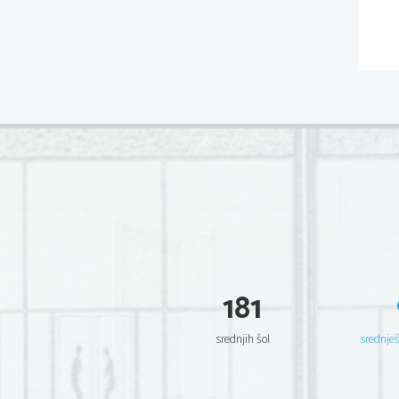
181
srednjih šol
srednje