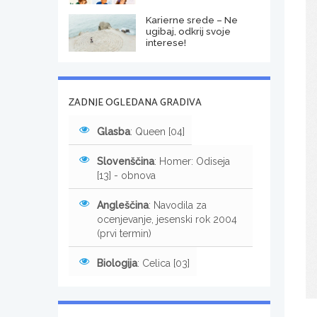
Karierne srede – Ne
ugibaj, odkrij svoje
interese!
ZADNJE OGLEDANA GRADIVA
Glasba
: Queen [04]
Slovenščina
: Homer: Odiseja
[13] - obnova
Angleščina
: Navodila za
ocenjevanje, jesenski rok 2004
(prvi termin)
Biologija
: Celica [03]