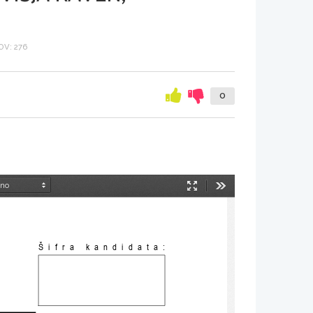
V: 276
0
Način
Orodja
predstavitve
Šifra kandidata: