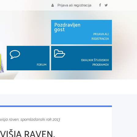
Prijava ali registracija
Pozdravljen
gost
PRIJAVA ALI
REGISTRACIJA
ISKALNIK ŠTUDIJSKIH
FORUM
PROGRAMOV
 višja raven, spomladanski rok 2013
VIŠJA RAVEN,