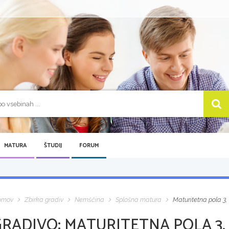
MATURA
ŠTUDIJ
FORUM
omov
Zbirka gradiv
Nemščina
Splošna matura
Maturitetna pola 3,
GRADIVO:
MATURITETNA POLA 3, 