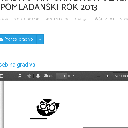
SPOMLADANSKI ROK 2013
NA VOLJO OD:
21.12.2018
ŠTEVILO OGLEDOV: 344
ŠTEVILO PRENOSO
Skrij/prikaži meni
Prenesi gradivo
sebina gradiva
Stran:
od 8
Preklopi
Najdi
Nazaj
Naprej
Pomanjšaj
Povečaj
stransko
vrstico