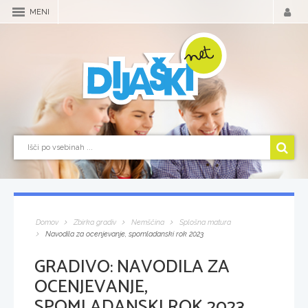
MENI
Domov
Zbirka gradiv
Nemščina
Splošna matura
Navodila za ocenjevanje, spomladanski rok 2023
GRADIVO:
NAVODILA ZA
OCENJEVANJE,
SPOMLADANSKI ROK 2023