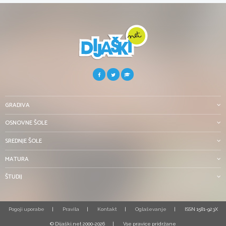
GRADIVA
OSNOVNE ŠOLE
SREDNJE ŠOLE
MATURA
ŠTUDIJ
Pogoji uporabe
Pravila
Kontakt
Oglaševanje
ISSN 1581-923X
© Dijaški.net 2000-2026
Vse pravice pridržane