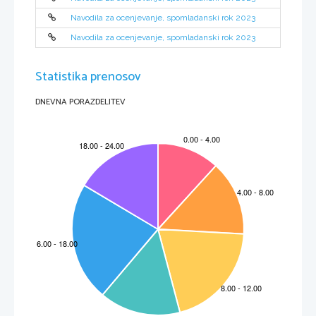
Navodila za ocenjevanje, spomladanski rok 2023
Navodila za ocenjevanje, spomladanski rok 2023
Statistika prenosov
DNEVNA PORAZDELITEV
M2
31-
251-
1-4 
3 
IZPITNA POLA 1
 OR 
A) Bralno razumevanje
Aufgabe 1
Vpr.
Točke
Rešitev
Dodatna navodila
1
1
G

2
1
E

3
1
B 

4
1
F

5
1
D

6
1
A

6
Skupaj
Aufgabe 2
Vpr.
Točke
Rešitev
Dodatna navodila
ena od:
NESPREJEMLJIVO:
1
1
 Grillenpulver
Insekten


Insektenpulver/
-
riegel

ena od:
NESPREJEMLJIVO:
2
1
essen
 kaufen


bestellen

auf dem Speiseplan finden/sehen

ena od:
NESPREJEMLJIVO:
3
1
Fleischersatzprodukte 
Pflanzen, Bohnen, Linsen


pflanzliche Lebensmittel
Insekten


Rindfleisch

ena od:
4
1
(fast    gleich) wie

