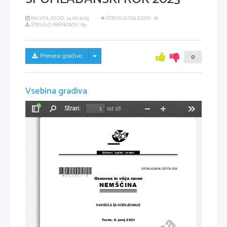
NA VOLJO OD:
14.02.2025
ŠTEVILO OGLEDOV: 16
ŠTEVILO PRENOSOV: 69
Skrij/prikaži meni
Prenesi gradivo
0
Vsebina gradiva
Stran:
od 18
Preklopi
Najdi
Pomanjšaj
Povečaj
Orodja
stransko
vrstico
Državni  izpitni  center
*M23125114*
SPOMLADANSKI IZPITNI ROK
Osnovna in višja raven
NEMŠČINA
NAVODILA ZA OCENJEVANJE
Torek, 6. junij 2023