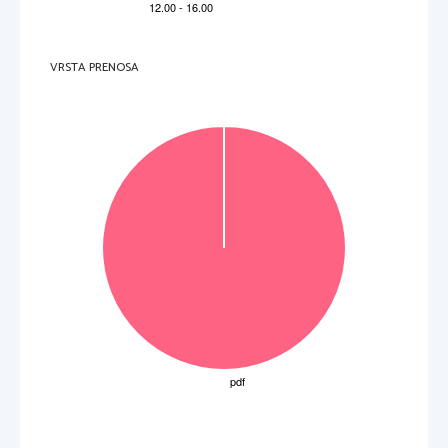
genauso wie
ena od:
NESPREJEMLJIVO:
5
1
Kunstfleisch
Fleischersatzprodukte


Laborfleisch

Zucker
NESPREJEMLJIVO:
6
1

 Bakterien

Pilze

Zuckermilch

6
Skupaj
VRSTA PRENOSA