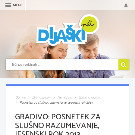
MENI
Domov
Zbirka gradiv
Nemščina
Splošna matura
Posnetek za slušno razumevanje, jesenski rok 2013
GRADIVO:
POSNETEK ZA
SLUŠNO RAZUMEVANJE,
JESENSKI ROK 2013