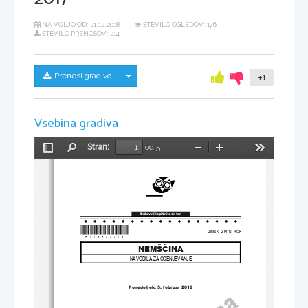
NA VOLJO OD:
21.12.2018
ŠTEVILO OGLEDOV: 176
ŠTEVILO PRENOSOV: 214
Skrij/prikaži meni
Prenesi gradivo
+1
Vsebina gradiva
Stran:
od 5
Preklopi
Najdi
Pomanjšaj
Povečaj
Orodja
stransko
vrstico
Državni izpitni center
*P173A22213
*
ZIMSKI IZPITNI ROK
NEMŠČINA
NAVODILA ZA OCENJEVANJE
Ponedeljek
, 
5. februar 
2018