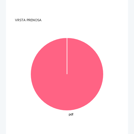
1
Besedišče je skromno in mestoma neustrezno.
0
Besedišče je zelo omejeno in pogosto neustrezno.
3.
Jezik
Točke
Merila
3
Sestavek je skoraj brez jezikovnih napak, v njem so tudi zahtevnejše 
strukture.
2
V sestavku je več jezikovnih napak. Slovnične strukture so manj zahtevne.
V sestavku je veliko jezikovnih napak, ki otežujejo razumevanje. 
1 
Uporabljene so zgolj osnovne jezikovne strukture.
VRSTA PRENOSA
0
Sestavek vsebuje veliko jezikovnih napak, zato je nerazumljiv.