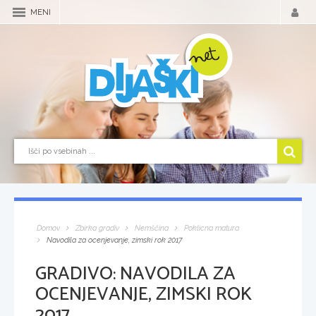
MENI
Domov
Zbirka gradiv
Nemščina
Poklicna matura
Navodila za ocenjevanje, zimski rok 2017
GRADIVO:
NAVODILA ZA
OCENJEVANJE, ZIMSKI ROK
2017