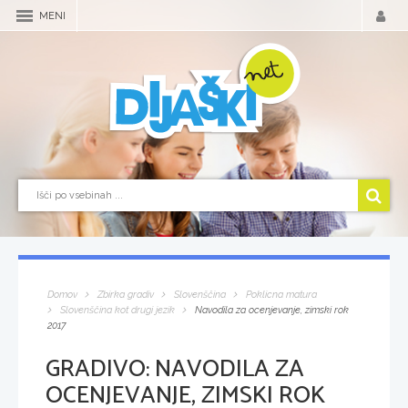
MENI
Domov
Zbirka gradiv
Slovenščina
Poklicna matura
Slovenščina kot drugi jezik
Navodila za ocenjevanje, zimski rok
2017
GRADIVO:
NAVODILA ZA
OCENJEVANJE, ZIMSKI ROK