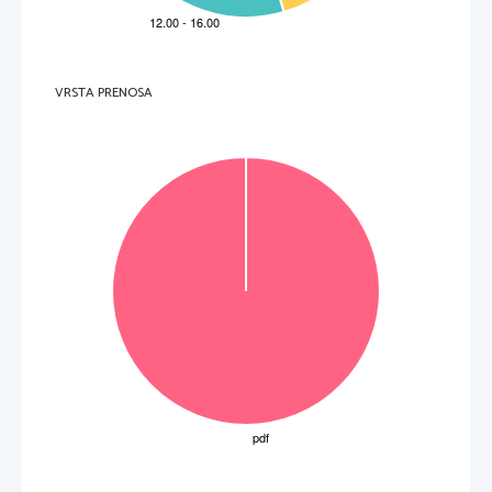

 2 

1

Slovenci
4 pravilne rešitve = 2
12
2

Tržačani
3, 2 pravilni rešitvi = 1

Koprčani

Ljubljančane

Sledimo 
ozki
vijugast
i/
ovinkasti
cesti.
4 pravilne rešitve = 2
13
3

 Kolesarimo po 
krajšem
položnem
 odseku 
3, 2 pravilni rešitvi = 1
precej razrite ceste.
1 za jezikovno pravilnost obeh 
povedi

trpna
1 za pravilno podčrtavo v obeh 
14
4
VRSTA PRENOSA

Železniški promet so opustili leta 1959.
povedih

 tvorna
1 + 1 za ustrezno pretvorbo vsake 

 Kolesarska pot je bila urejena 
leta 2010.
povedi
1 za jezikovno pravilnost obeh 
povedi
Naloga
Točke
Rešitev
Dodatna navodila
1

vezalno priredje
15

2
Ko premagamo odsek razrite ceste, se 
1 za pravilno pretvorbo povedi
zagrizemo v 
zadnji 
ovinek pred Tumovo kočo.
1 za jezikovno pravilnost povedi
Skupaj
3