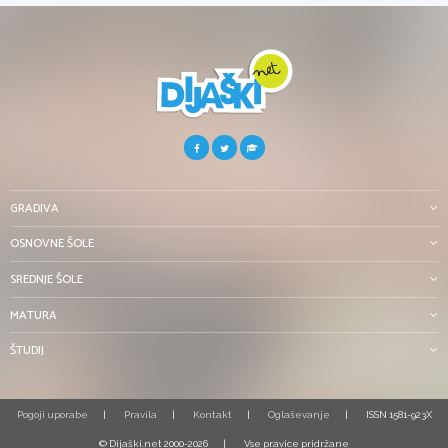
GRADIVA
OSNOVNE ŠOLE
SREDNJE ŠOLE
MATURA
ŠTUDIJ
Pogoji uporabe
Pravila
Kontakt
Oglaševanje
ISSN 1581-923X
© Dijaški.net 2000-2026
Vse pravice pridržane