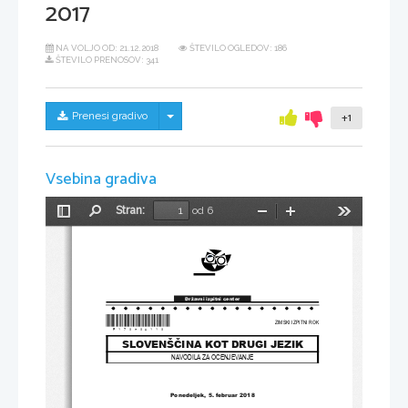
2017
NA VOLJO OD:
21.12.2018
ŠTEVILO OGLEDOV: 186
ŠTEVILO PRENOSOV: 341
Skrij/prikaži meni
Prenesi gradivo
+1
Vsebina gradiva
Stran:
od 6
Preklopi
Najdi
Pomanjšaj
Povečaj
Orodja
stransko
vrstico
Državni izpitni center
*P173A30113
*
ZIMSKI IZPITNI ROK
SLOVENŠČINA KOT DRUGI JEZIK
NAVODILA ZA OCENJEVANJE
Ponedeljek
, 5. februar 
2018