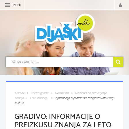
MENI
Domov
Zbirka gradiv
Nemščina
Nacionalno preverjanje
znanja
Po 2. obdobju
Informacije o preizkusu znanja za leto 2015
in 2016
GRADIVO:
INFORMACIJE O
PREIZKUSU ZNANJA ZA LETO