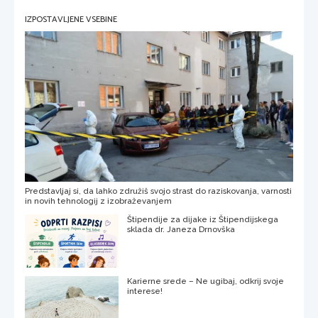
IZPOSTAVLJENE VSEBINE
Predstavljaj si, da lahko združiš svojo strast do raziskovanja, varnosti
in novih tehnologij z izobraževanjem
Štipendije za dijake iz Štipendijskega
sklada dr. Janeza Drnovška
Karierne srede – Ne ugibaj, odkrij svoje
interese!