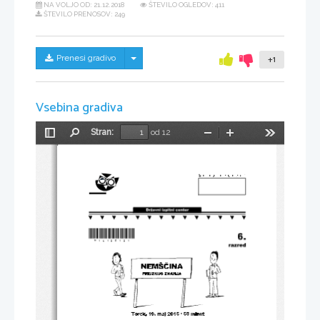
NA VOLJO OD:
21.12.2018
ŠTEVILO OGLEDOV: 411
ŠTEVILO PRENOSOV: 249
Skrij/prikaži meni
Prenesi gradivo
+1
Vsebina gradiva
Stran:
od 12
Preklopi
Najdi
Pomanjšaj
Povečaj
Orodja
stransko
vrstico
*N16125121* 