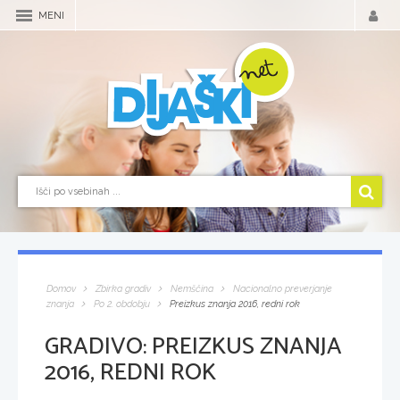
MENI
Domov
Zbirka gradiv
Nemščina
Nacionalno preverjanje
znanja
Po 2. obdobju
Preizkus znanja 2016, redni rok
GRADIVO:
PREIZKUS ZNANJA
2016, REDNI ROK