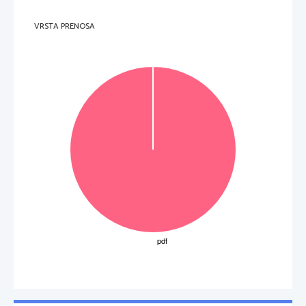
VRSTA PRENOSA
0.                  1.          2.          3.          4.         
B 
(4 to
č
ke) 