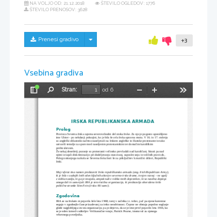
NA VOLJO OD:
21.12.2018
ŠTEVILO OGLEDOV: 1776
ŠTEVILO PRENOSOV: 3628
Skrij/prikaži meni
Prenesi gradivo
+3
Vsebina gradiva
Stran:
od 6
Preklopi
Najdi
Pomanjšaj
Povečaj
Orodja
stransko
vrstico
IRSKA REPUBLIKANSKA ARMADA
Prolog
Provinca Severna Irska zajema severovzhodni del otoka Irske. Za njo je pogosto uporabljeno 
ime Ulster - po nekdanji pokrajini, ko je bila še cela Irska upravna enota. V 16. in 17. stoletju 
so angleški oblastniki načrtno naseljevali na Irskem angleške in škotske protestante in tako 
ustvarili temelje za spore med naseljenim protestantskim ter domačim katoliškim 
prebivalstvom. 
Že nekaj desetletij pozneje so protestanti večinsko prevladali nad katoličani, hkrati pa nad 
njimi izvajali diskriminacijo pri dodeljevanju stanovanj, zaposlovanju in volilnih pravicah.. 
Poleg notranjega razkola se Severna Irska bori še za priključitev k matični državi, Republiki 
Irski. 
Moj referat ima namen predstaviti Irsko republikansko armado (ang. Irish Republican Army),
ki je bila v zadnjih letih eden ključnih akterjev severno-irske drame, in njen razvoj – ne zgolj 
z vidika nasilja, ki ga je izvajala, ampak tudi z vidika tistih dejavnikov, ki so nasilna dejanja 
omogočali in usmerjali. IRA je teroristična organizacija, ki predstavlja oboroženo krilo 
politične stranke Sinn Fein (irsko: Mi sami).
Zgodovina
IRA se na Irskem ni pojavila šele leta 1968, torej v začetku t.i. težav, pač pa njene korenine 
segajo v zgodnejše čase prizadevanj za irsko neodvisnost. Čeprav ne obstaja popolno soglasje 
glede najglobljega izvora organizacije, pa je dejstvo, da se je ime prvič pojavilo leta 1916, ko 
se je eden izmed voditeljev Velikonočne vstaje, Patrick Pearse, imenoval za njenega 
vrhovnega poveljnika.