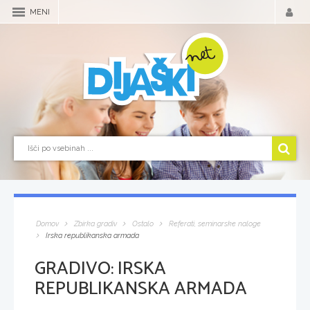
MENI
Domov
Zbirka gradiv
Ostalo
Referati, seminarske naloge
Irska republikanska armada
GRADIVO:
IRSKA
REPUBLIKANSKA ARMADA