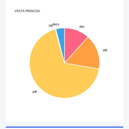
Pomoč diaspore
Največji posamezni vir denarja in orožja za Irsko republikansko armado pa bi bila kakšna 
militaristična država tretjega sveta, niti prijateljska teroristična skupina, pač pa Združene 
VRSTA PRENOSA
države Amerike. Seveda ne gre za državo samo, temveč za organizacijo, ki je pod imeni 
NORAID ali INAC od leta 1970 do začetka 90-tih let intenzivno zbirala finančna sredstva in 
materialno pomoč za IRO. 
Namen NORAID-a je bil zbiranje in organiziranje pomoči za ljudi na Severnem Irskem ter 
podpora kampanji IRE. Zbrana sredstva so bila deklarirana kot pomoč. Namen njene porabe 
je bil povsem odvisen od koristnika. Nikogar torej ni motilo, če so se sredstva porabljala tudi 
za nakupe orožja in streliva. 