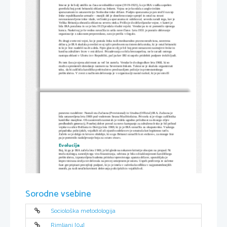
Ime se je še bolj utrdilo za časa osvobodilne vojne (1919-1921), ko je IRA vodila uspešen 
gverilski boj proti britanski oblasti na Irskem. Vojna se je končala z anglo-irskim 
sporazumom in ustanovitvijo Svobodne irske države. Podpis sporazuma je povzročil razcep 
Irske republikanske armade – manjši del je doseženo stanje sprejel in ostal na strani 
novoustanovljene irske vlade, večinski pa sporazuma ni odobraval, seveda zaradi tega, ker je 
Velika Britanija ohranila oblast na severu otoka. Prišlo je do državljanske vojne, v kateri je 
bila IRA poražena in se je leta 1923 predala vladni vojski. Vendar pa to ni pomenilo njenega 
konca. Naskrivaj je še vedno novačila in urila nove člane. Leta 1931 je postalo delovanje 
organizacije z zakonom prepovedano, zato je prešla v ilegalo.
Po drugi svetovni vojni, ko je postala Irska tudi mednarodno pravno neodvisna, suverena 
država, je IRA skušala povečati svoj vpliv predvsem na tistem delu otoka, ki je ostal britanski 
in ki je Irce razdelil na dva dela. Njen glavni cilj je bil boj proti nenaravni razmejitvi Irske in 
končna združitev Ircev v eni državi. Prizadevanja so bila brezuspešna, ne le zaradi ostrega 
nastopa oblasti v Ulstru in v Republiki, pač pa ker IRI ni uspelo pridobiti podpore irskih ljudi.
Po tem času je njena aktivnost za več let zamrla. Vendar le do dogodkov leta 1968, ki so 
močno spremenili dotedanje razmere na Severnem Irskem. Takrat se je skušala organizirati 
tako, da bi zaščitila katoliško prebivalstvo pred nasiljem policije in protestantskega 
prebivalstva. V zvezi z načinom delovanja je v organizaciji nastal razkol, ki je povzročil 
ponovno razdelitev: Nastali sta Začasna (Provisional) in Uradna (Official) IRA. Začasna je 
bila ustanovljena leta 1969 pod vodstvom Seana MacStiofaina. Privzela si je vlogo zaščitnika 
katoliške manjšine. Ob zaostrenih razmerah je videla ugodno priložnost za dosego ciljev 
predhodnih generacij. Posebej dober povod za novo kampanjo za združeno Irsko je bil prihod 
vojske na ulice Belfasta in Derryja leta 1969, ki jo je IRA označila za okupatorsko. Vsakega 
pripadnika policijskih, vojaških sil ali njunih sodelavcev je smatrala kot legitimno tarčo. 
Začelo se je dolgo in krvavo obdobje, ki so ga Britanci označili kot »težave«, za mnoge Irce 
pa je pomenilo nadaljevanje boja za »staro stvar«.
Evolucija
Boj, ki ga je IRA začela leta 1969, je bil glede na nekatere kriterije obsojen na propad. Ni 
imela stalnega, zanesljivega vira financiranja, odvisna je bila od naklonjenosti katoliškega 
prebivalstva, izpostavljena hudemu pritisku represivnega aparata države, uporabljala je 
improvizirana orožja ter delovala na precej omejenem prostoru. Uspeh preživetja te začetne 
faze gre pripisati precejšnji podpori, ki jo je imela v začetku konflikta v najpomembnejših 
mestih, pa tudi neučinkovitosti delovanja policijskih in vojaških sil. 
Zelo kmalu si je IRA začela utrjevati svoj položaj, tako v smislu pridobivanja materialne in 
finančne podpore iz tujine, kot tudi v smislu razvijanja učinkovite organizacijske strukture in 
pridobivanja potrebnih (predvsem orožarskih) znanj.
Sorodne vsebine
Sčasoma je IRA v svojem razvoju dosegla fazo, ko je postala »neodvisni« dejavnik dogajanja 
na Severnem Irskem. To pomeni, da je sposobna rekrutirati nove člane, si pridobiti dovolj 
denarja in orožja za svoje delovanje, ob minimalni zahtevani podpori prebivalstva. Merilo 
podpore, ki je skozi leta doživljala velike oscilacije (nihanja), pa je stranka Sinn Fein.
IRA danes šteje okrog 400 ožjih (»hardcore«) članov in še kakih 2000 podpornih članov. 
Sociološka metodologija
Najvišje telo je Vojaški svet (Army council). Struktura organizacije je celularna – celoto 
sestavljajo celice, v katerih je ponavadi do 5 ljudi, ki delujejo po navodilih, ki jih dobivajo 
enolinijsko iz višjega nivoja. Za komuniciranje uporabljajo privzeta imena, vsak je seznanjen 
le z najbolj potrebnimi podatki (delovanje na »need-to-know« osnovi).
Rimljani [04]