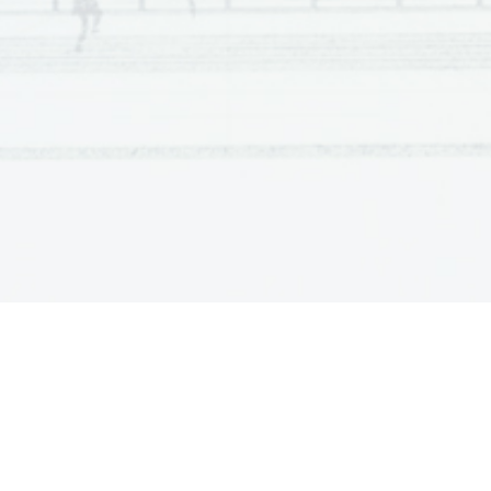
AGRESIVNOST PRI ŠPORTU
AGRESIVNOST PRI ŠPORTU - PRIMERJ
AVA MED ŠPORTNIKI IN NEŠPORTNIK
AGRESIVNOST ROKOMETAŠIC
AGRESIVNOST V BORILNIH ŠPORTIH
AGRESIVNOST V DANAŠNJEM 
Č
ASU
AGRESIVNOST V DRUŽINI
AGRESIVNOST V JUDU
AGRESIVNOST V KARATEJU
AGRESIVNOST V KOLEKTIVNIH ŠPORTIH
AGRESIVNOST V KOMUNIKACIJI MED DIJAKI
AGRESIVNOST V KOŠARKI IN NOGOMETU
AGRESIVNOST V NOGOMETU IN KOŠARKI
AGRESIVNOST V OTROŠKI RISBI
AGRESIVNOST V SLOVENSKIH ZAPORIH
AGRESIVNOST V ŠPORTU
AGRESIVNOST V ŠPORTU: PRIMERJ
AVA ŠPORTNIKOV IN NEŠPORTNIKOV
AGRESIVNOST V VZGOJI GLEDE NA STAROST STARŠEV
AGRESIVNOST V ZAPORU
AKADEMSKA SAMOPODOBA GIMNAZIJCEV
AKTIVNO DELOVANJE V PRIMERJAVI 
S PASIVNIM ODZIVANJEM PRI MLADIH
AKTIVNO IN PASIVNO PREŽIVLJANJE PROSTEGA 
Č
ASA?
ALI  JE ALTRUIZEM RES SIMBOL ZA
 PROSTOVOLJNO SOCIALNO DELO?
ALI  JE STRAH PRED SMRTJO VE
Č
JI PRI VERNIKIH ALI NEVERNIKIH?
ALI AMERIŠKE RAZLAGE GOVORICE TELESA 
VELJAJO TUDI V SLOVENSKI D
ALI BESEDA POTREBUJE KRETNJO?