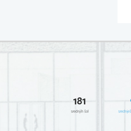
181
srednjih šol
srednje