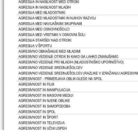
AGRESIJA IN NASILNOST MED OTROKI
AGRESIJA IN NASILNOST MLADIH
AGRESIJA MED MLADOSTNIKI
AGRESIJA MED MLADOSTNIKI IN NJIHOV RAZVOJ
AGRESIJA MED NAVIJAŠKIMI SKUPINAMI
AGRESIJA MED OSNOVNOŠOLCI
AGRESIJA MED VRSTNIKI V OSNOVNI ŠOLI
AGRESIJA STARŠEV NAD OTROKI
AGRESIJA V ŠPORTU
AGRESIVNO OBNAŠANJE MED MLADIMI
AGRESIVNO VEDENJE OTROK IN KAKO GA LAHKO ZMANJŠAMO
AGRESIVNO VEDENJE PRI MLADIH
 (MLADOSTNIŠKO UPORNIŠTVO)
AGRESIVNO VEDENJE SREDNJEŠOLCEV
AGRESIVNO VEDENJE SREDNJEŠOLCEV 
(RAZLIKE V IZRAŽANJU AGRESIVNO
AGRESIVNOST - PRIMERJAVA OBLIK GLEDE NA SPOL
AGRESIVNOST IN FILM
AGRESIVNOST IN MANIPULACIJA
AGRESIVNOST IN MASOVNI MEDIJI
AGRESIVNOST IN NJENE OBLIKE
AGRESIVNOST IN SAMOPODOBA
AGRESIVNOST IN SPOL
AGRESIVNOST IN ŠPORT
AGRESIVNOST IN TELEVIZIJA
AGRESIVNOST IN U
Č
NI USPEH
AGRESIVNOST IN ŽIVLJENJSKA MOTIVACIJA