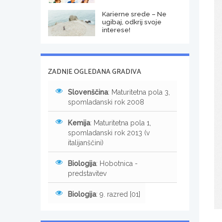
Karierne srede – Ne
ugibaj, odkrij svoje
interese!
ZADNJE OGLEDANA GRADIVA
Slovenščina
: Maturitetna pola 3,
spomladanski rok 2008
Kemija
: Maturitetna pola 1,
spomladanski rok 2013 (v
italijanščini)
Biologija
: Hobotnica -
predstavitev
Biologija
: 9. razred [01]