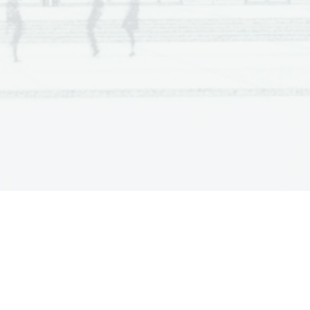
I
RUŽBI?