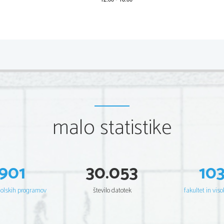
Stalni katalog naslovov seminarskih nalog pri spl
Predmet: Psihologija
Naslov
AGRESIVNOST NOGOMETNIH NAVIJA
Č
EV
AGRESIVNOST NOGOMETNIH NAVIJA
Č
EV NA TEKMAH
AGRESIVNOST OBISKOVALC
EV ŠPORTNIH PRIREDITEV
AGRESIVNOST OTROK
AGRESIVNOST OTROK V VRTCU
AGRESIVNOST PRI INDIVIDUALNIH IN EKIPNIH ŠPORTIH
malo statistike
AGRESIVNOST PRI INDIVIDUALNIH IN SKUPINSKIH ŠPORTIH
AGRESIVNOST PRI INDIVIDUALNIH ŠPORTIH
AGRESIVNOST PRI KOŠARKARICAH
AGRESIVNOST PRI MLADIH
AGRESIVNOST PRI MLADOSTNIKIH
AGRESIVNOST PRI MLAJŠIH IN STAREJŠIH
901
30.053
10
AGRESIVNOST PRI MOŠKIH IN ŽENSKAH
AGRESIVNOST PRI NOGOMETU IN KOŠARKI
AGRESIVNOST PRI OSNOVNOŠOLCIH IN SREDNJEŠOLCIH
šolskih programov
število datotek
fakultet in viso
AGRESIVNOST PRI OTROCIH
AGRESIVNOST PRI PREDŠOLSKIH OTROCIH
AGRESIVNOST PRI ROKOMETAŠIH IN NOGOMETAŠIH
AGRESIVNOST PRI ŠPORTNIKIH IN NEŠPORTNIKIH