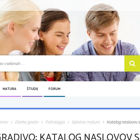
MATURA
ŠTUDIJ
FORUM
omov
Zbirka gradiv
Psihologija
Splošna matura
Katalog naslovov 
GRADIVO:
KATALOG NASLOVOV S