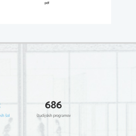
ošni maturi
2
27.11.2009
3
686
kih šol
študijskih programov