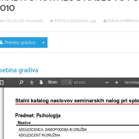
010
NA VOLJO OD:
21.12.2018
ŠTEVILO OGLEDOV: 591
ŠTEVILO PRENOSO
Skrij/prikaži meni
Prenesi gradivo
sebina gradiva
Stran:
od 100
Preklopi
Najdi
Nazaj
Naprej
Pomanjšaj
Povečaj
stransko
vrstico
Stalni katalog naslovov seminarskih nalog pri spl
Predmet: Psihologija
Naslov
ADOLESCENCA, SAMOPODOBA IN DRUŽBA
ADOLESCENT IN DRUŽINA