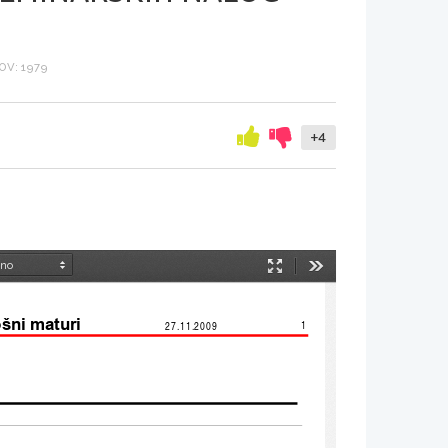
V: 1979
+4
Način
Orodja
predstavitve
ošni maturi
1
27.11.2009