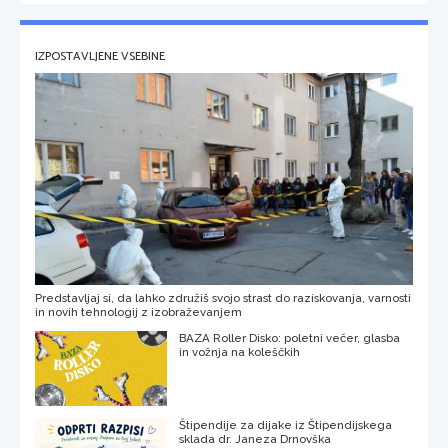
IZPOSTAVLJENE VSEBINE
Predstavljaj si, da lahko združiš svojo strast do raziskovanja, varnosti
in novih tehnologij z izobraževanjem
BAZA Roller Disko: poletni večer, glasba
in vožnja na koleščkih
Štipendije za dijake iz Štipendijskega
sklada dr. Janeza Drnovška