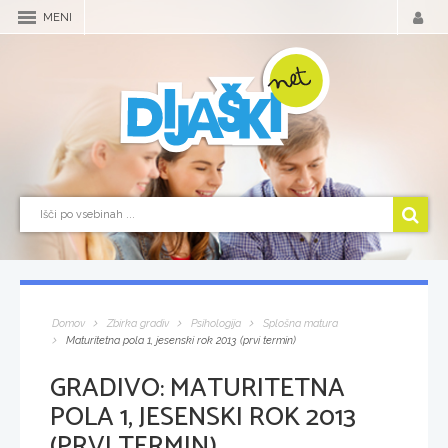
MENI
Domov
Zbirka gradiv
Psihologija
Splošna matura
Maturitetna pola 1, jesenski rok 2013 (prvi termin)
GRADIVO:
MATURITETNA
POLA 1, JESENSKI ROK 2013
(PRVI TERMIN)