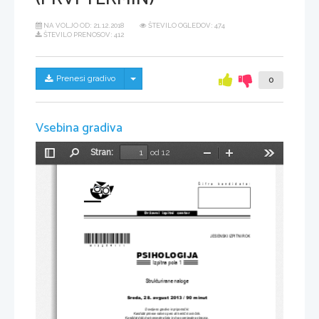
NA VOLJO OD:
21.12.2018
ŠTEVILO OGLEDOV: 474
ŠTEVILO PRENOSOV: 412
Skrij/prikaži meni
Prenesi gradivo
0
Vsebina gradiva
Stran:
od 12
Preklopi
Najdi
Pomanjšaj
Povečaj
Orodja
stransko
vrstico
Šifra kandidata:
Državni  izpitni  center
*M13254111*
JESENSKI IZPITNI ROK
PSIHOLOGIJA
Izpitna pola 1
Strukturirane naloge
Sreda, 28. avgust 
2013 / 90 minut
Dovoljeno gradivo in pripomo
č
ki:
Kandidat prinese nalivno pero ali kemi
č
ni svin
č
nik.
Kandidat dobi dva konceptna list
a in dva ocenjevalna obrazca .