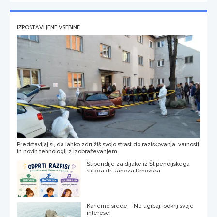
IZPOSTAVLJENE VSEBINE
Predstavljaj si, da lahko združiš svojo strast do raziskovanja, varnosti
in novih tehnologij z izobraževanjem
Štipendije za dijake iz Štipendijskega
sklada dr. Janeza Drnovška
Karierne srede – Ne ugibaj, odkrij svoje
interese!