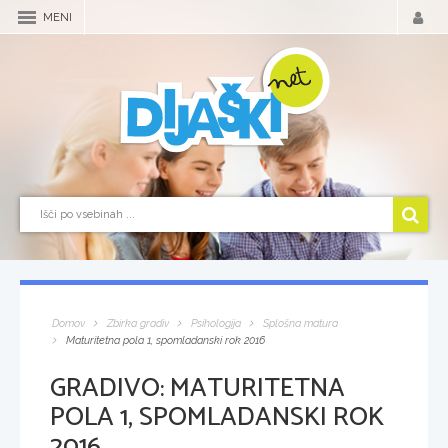
MENI
Domov
Zbirka gradiv
Psihologija
Splošna matura
Maturitetna pola 1, spomladanski rok 2016
GRADIVO:
MATURITETNA
POLA 1, SPOMLADANSKI ROK
2016