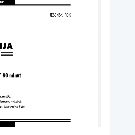
ter
JESENSKI ROK
IJA
/ 90 minut
ipomočki:
kemični svinčnik.
va konceptna lista.