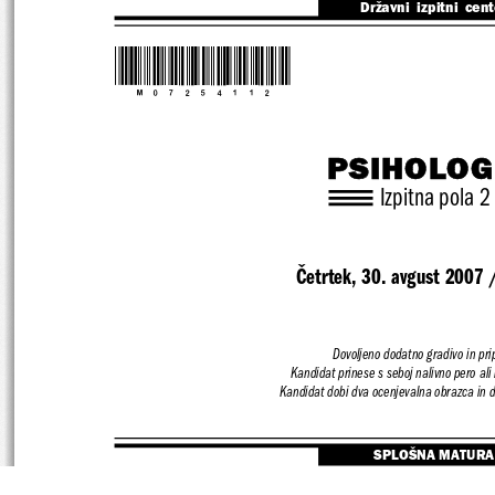
Državni  izpitni  cen
*M07254112*
PSIHOLOG
Izpitna pola 2
Četrtek, 30. avgust 2007 
Dovoljeno dodatno gradivo in pr
Kandidat prinese s seboj nalivno pero ali 
Kandidat dobi dva ocenjevalna obrazca in d
SPLOŠNA MATURA