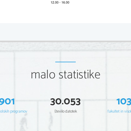
2 
Scientia  Est  Potentia  Scientia  Est  Po
tentia  Scientia  Est  Potenti
Scientia  Est  Potentia  Scientia  Est  Po
tentia  Scientia  Est  Potenti
Scientia  Est  Potentia  Scientia  Est  Po
tentia  Scientia  Est  Potenti
Scientia  Est  Potentia  Scientia  Est  Po
tentia  Scientia  Est  Potenti
Scientia  Est  Potentia  Scientia  Est  Po
tentia  Scientia  Est  Potenti
Scientia  Est  Potentia  Scientia  Est  Po
tentia  Scientia  Est  Potenti
Scientia  Est  Potentia  Scientia  Est  Po
tentia  Scientia  Est  Potenti
Scientia  Est  Potentia  Scientia  Est  Po
tentia  Scientia  Est  Potenti
Scientia  Est  Potentia  Scientia  Est  Po
tentia  Scientia  Est  Potenti
Scientia  Est  Potentia  Scientia  Est  Po
tentia  Scientia  Est  Potenti
Scientia  Est  Potentia  Scientia  Est  Po
tentia  Scientia  Est  Potenti
Scientia  Est  Potentia  Scientia  Est  Po
tentia  Scientia  Est  Potenti
malo statistike
Scientia  Est  Potentia  Scientia  Est  Po
tentia  Scientia  Est  Potenti
Scientia  Est  Potentia  Scientia  Est  Po
tentia  Scientia  Est  Potenti
Scientia  Est  Potentia  Scientia  Est  Po
tentia  Scientia  Est  Potenti
Scientia  Est  Potentia  Scientia  Est  Po
tentia  Scientia  Est  Potenti
Scientia  Est  Potentia  Scientia  Est  Po
tentia  Scientia  Est  Potenti
Scientia  Est  Potentia  Scientia  Est  Po
tentia  Scientia  Est  Potenti
Scientia  Est  Potentia  Scientia  Est  Po
tentia  Scientia  Est  Potenti
Scientia  Est  Potentia  Scientia  Est  Po
tentia  Scientia  Est  Potenti
901
30.053
10
Scientia  Est  Potentia  Scientia  Est  Po
tentia  Scientia  Est  Potenti
Scientia  Est  Potentia  Scientia  Est  Po
tentia  Scientia  Est  Potenti
Scientia  Est  Potentia  Scientia  Est  Po
tentia  Scientia  Est  Potenti
Scientia  Est  Potentia  Scientia  Est  Po
tentia  Scientia  Est  Potenti
Scientia  Est  Potentia  Scientia  Est  Po
tentia  Scientia  Est  Potenti
šolskih programov
število datotek
fakultet in viso
Scientia  Est  Potentia  Scientia  Est  Po
tentia  Scientia  Est  Potenti
Scientia  Est  Potentia  Scientia  Est  Po
tentia  Scientia  Est  Potenti
Scientia  Est  Potentia  Scientia  Est  Po
tentia  Scientia  Est  Potenti
Scientia  Est  Potentia  Scientia  Est  Po
tentia  Scientia  Est  Potenti
Scientia  Est  Potentia  Scientia  Est  Po
tentia  Scientia  Est  Potenti
Scientia  Est  Potentia  Scientia  Est  Po
tentia  Scientia  Est  Potenti