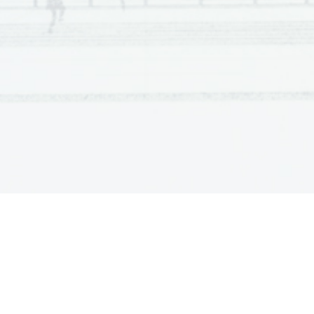
Scientia  Est  Potentia  Scientia  Est  Po
tentia  Scientia  Est  Potenti
Scientia  Est  Potentia  Scientia  Est  Po
tentia  Scientia  Est  Potenti
Scientia  Est  Potentia  Scientia  Est  Po
tentia  Scientia  Est  Potenti
Scientia  Est  Potentia  Scientia  Est  Po
tentia  Scientia  Est  Potenti
Scientia  Est  Potentia  Scientia  Est  Po
tentia  Scientia  Est  Potenti
Scientia  Est  Potentia  Scientia  Est  Po
tentia  Scientia  Est  Potenti
Scientia  Est  Potentia  Scientia  Est  Po
tentia  Scientia  Est  Potenti
Scientia  Est  Potentia  Scientia  Est  Po
tentia  Scientia  Est  Potenti
Scientia  Est  Potentia  Scientia  Est  Po
tentia  Scientia  Est  Potenti
Scientia  Est  Potentia  Scientia  Est  Po
tentia  Scientia  Est  Potenti
Scientia  Est  Potentia  Scientia  Est  Po
tentia  Scientia  Est  Potenti
Scientia  Est  Potentia  Scientia  Est  Po
tentia  Scientia  Est  Potenti
Scientia  Est  Potentia  Scientia  Est  Po
tentia  Scientia  Est  Potenti
Scientia  Est  Potentia  Scientia  Est  Po
tentia  Scientia  Est  Potenti
Scientia  Est  Potentia  Scientia  Est  Po
tentia  Scientia  Est  Potenti
Scientia  Est  Potentia  Scientia  Est  Po
tentia  Scientia  Est  Potenti
Scientia  Est  Potentia  Scientia  Est  Po
tentia  Scientia  Est  Potenti
Scientia  Est  Potentia  Scientia  Est  Po
tentia  Scientia  Est  Potenti
Scientia  Est  Potentia  Scientia  Est  Po
tentia  Scientia  Est  Potenti
Scientia  Est  Potentia  Scientia  Est  Po
tentia  Scientia  Est  Potenti
Scientia  Est  Potentia  Scientia  Est  Po
tentia  Scientia  Est  Potenti
Scientia  Est  Potentia  Scientia  Est  Po
tentia  Scientia  Est  Potenti
Scientia  Est  Potentia  Scientia  Est  Po
tentia  Scientia  Est  Potenti
Scientia  Est  Potentia  Scientia  Est  Po
tentia  Scientia  Est  Potenti
Scientia  Est  Potentia  Scientia  Est  Po
tentia  Scientia  Est  Potenti
Scientia  Est  Potentia  Scientia  Est  Po
tentia  Scientia  Est  Potenti
Scientia  Est  Potentia  Scientia  Est  Po
tentia  Scientia  Est  Potenti
Scientia  Est  Potentia  Scientia  Est  Po
tentia  Scientia  Est  Potenti
Scientia  Est  Potentia  Scientia  Est  Po
tentia  Scientia  Est  Potenti
Scientia  Est  Potentia  Scientia  Est  Po
tentia  Scientia  Est  Potenti
Scientia  Est  Potentia  Scientia  Est  Po
tentia  Scientia  Est  Potenti
Scientia  Est  Potentia  Scientia  Est  Po
tentia  Scientia  Est  Potenti
Scientia  Est  Potentia  Scientia  Est  Po
tentia  Scientia  Est  Potenti
Scientia  Est  Potentia  Scientia  Est  Po
tentia  Scientia  Est  Potenti
Scientia  Est  Potentia  Scientia  Est  Po
tentia  Scientia  Est  Potenti
Scientia  Est  Potentia  Scientia  Est  Po
tentia  Scientia  Est  Potenti
Scientia  Est  Potentia  Scientia  Est  Po
tentia  Scientia  Est  Potenti
Scientia  Est  Potentia  Scientia  Est  Po
tentia  Scientia  Est  Potenti
Scientia  Est  Potentia  Scientia  Est  Po
tentia  Scientia  Est  Potenti
Scientia  Est  Potentia  Scientia  Est  Po
tentia  Scientia  Est  Potenti