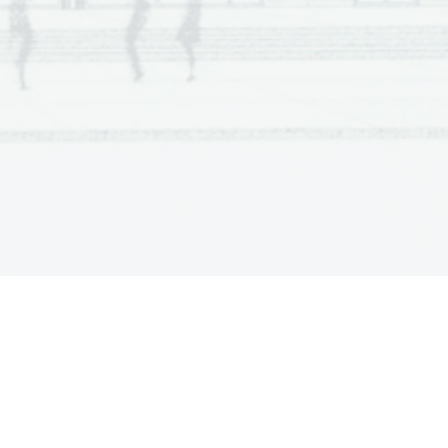
a  Scientia
  Est  Potentia  Scientia  Est  Potentia
a  Scientia
  Est  Potentia  Scientia  Est  Potentia
a  Scientia
  Est  Potentia  Scientia  Est  Potentia
a  Scientia
  Est  Potentia  Scientia  Est  Potentia
a  Scientia
  Est  Potentia  Scientia  Est  Potentia
a  Scientia
  Est  Potentia  Scientia  Est  Potentia
a  Scientia
  Est  Potentia  Scientia  Est  Potentia
a  Scientia
  Est  Potentia  Scientia  Est  Potentia
a  Scientia
  Est  Potentia  Scientia  Est  Potentia
a  Scientia
  Est  Potentia  Scientia  Est  Potentia
a  Scientia
  Est  Potentia  Scientia  Est  Potentia
a  Scientia
  Est  Potentia  Scientia  Est  Potentia
a  Scientia
  Est  Potentia  Scientia  Est  Potentia
a  Scientia
  Est  Potentia  Scientia  Est  Potentia
a  Scientia
  Est  Potentia  Scientia  Est  Potentia
a  Scientia
  Est  Potentia  Scientia  Est  Potentia
a  Scientia
  Est  Potentia  Scientia  Est  Potentia
a  Scientia
  Est  Potentia  Scientia  Est  Potentia
a  Scientia
  Est  Potentia  Scientia  Est  Potentia
a  Scientia
  Est  Potentia  Scientia  Est  Potentia
a  Scientia
  Est  Potentia  Scientia  Est  Potentia
a  Scientia
  Est  Potentia  Scientia  Est  Potentia
a  Scientia
  Est  Potentia  Scientia  Est  Potentia
a  Scientia
  Est  Potentia  Scientia  Est  Potentia
a  Scientia
  Est  Potentia  Scientia  Est  Potentia
a  Scientia
  Est  Potentia  Scientia  Est  Potentia
a  Scientia
  Est  Potentia  Scientia  Est  Potentia
a  Scientia
  Est  Potentia  Scientia  Est  Potentia
a  Scientia
  Est  Potentia  Scientia  Est  Potentia
a  Scientia
  Est  Potentia  Scientia  Est  Potentia
a  Scientia
  Est  Potentia  Scientia  Est  Potentia
a  Scientia
  Est  Potentia  Scientia  Est  Potentia
a  Scientia
  Est  Potentia  Scientia  Est  Potentia
a  Scientia
  Est  Potentia  Scientia  Est  Potentia
a  Scientia
  Est  Potentia  Scientia  Est  Potentia
a  Scientia
  Est  Potentia  Scientia  Est  Potentia
a  Scientia
  Est  Potentia  Scientia  Est  Potentia
a  Scientia
  Est  Potentia  Scientia  Est  Potentia
a  Scientia
  Est  Potentia  Scientia  Est  Potentia
a  Scientia
  Est  Potentia  Scientia  Est  Potentia