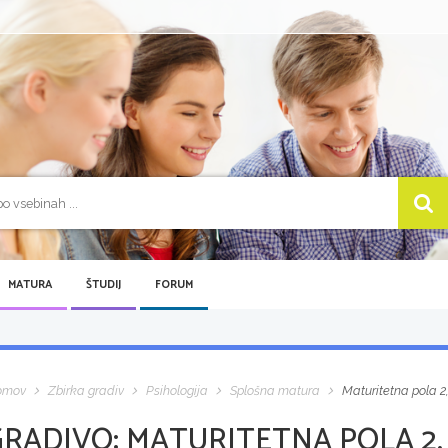
MATURA
ŠTUDIJ
FORUM
omov
Zbirka gradiv
Psihologija
Splošna matura
Maturitetna pola 2,
GRADIVO:
MATURITETNA POLA 2, 