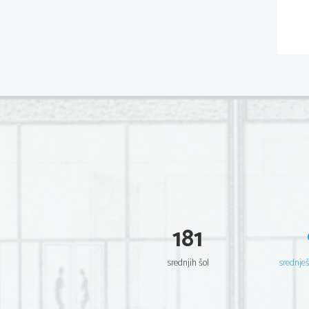
181
srednjih šol
srednje