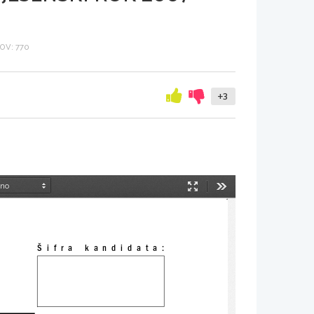
OV: 770
+3
Način
Orodja
predstavitve
Šifra  kandidata: