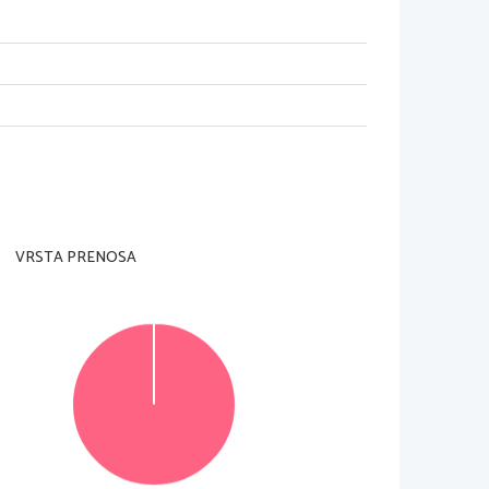
orni učitelj tega ne dovoli.
ni in na ocenjevalna obrazca).
ednja okvirčka napišite številki esejev, ki naj ju
ste se ju lotili.
li kemičnim svinčnikom. Pišite čitljivo. Nečit
ljive
VRSTA PRENOSA
prašanje. 
Osnutek, ki ga lahko napišete na