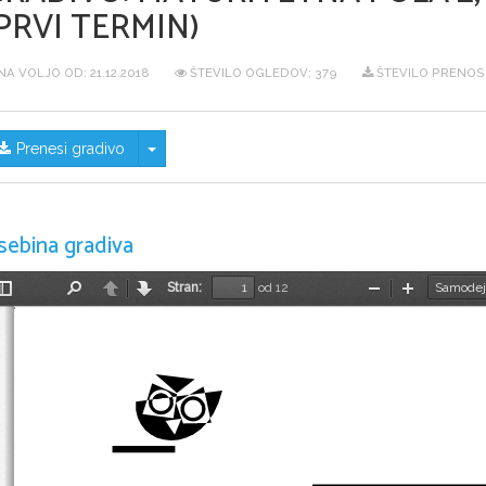
PRVI TERMIN)
NA VOLJO OD:
21.12.2018
ŠTEVILO OGLEDOV: 379
ŠTEVILO PRENOS
Skrij/prikaži meni
Prenesi gradivo
sebina gradiva
Stran:
od 12
Preklopi
Najdi
Nazaj
Naprej
Pomanjšaj
Povečaj
stransko
vrstico