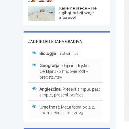
Karierne srede – Ne
ugibaj, odkrij svoje
interese!
ZADNJE OGLEDANA GRADIVA
Biologija
: Trobentica
Geografija
: Idrija in Idrijsko-
Cerkljansko hribovje [02] -
predstavitev
Angleščina
: Present simple, past
simple, present perfect
Umetnost
: Maturitetna pola 2,
spomladanski rok 2023