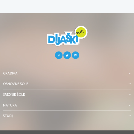
GRADIVA
OSNOVNE ŠOLE
SREDNJE ŠOLE
MATURA
ŠTUDIJ