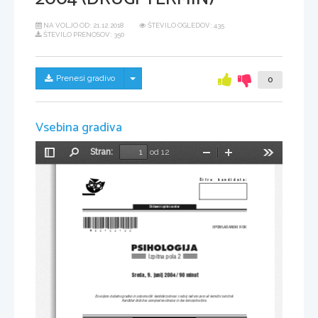
NA VOLJO OD:
21.12.2018
ŠTEVILO OGLEDOV: 435
ŠTEVILO PRENOSOV: 350
Skrij/prikaži meni
Prenesi gradivo
0
Vsebina gradiva
Stran:
od 12
Preklopi
Najdi
Pomanjšaj
Povečaj
Orodja
stransko
vrstico
[ifra  kandidata:
Dr`avni izpitni center
*M04154122*
SPOMLADANSKI ROK
PSIHOLOGIJA
Izpitna pola 2
Sreda, 9. junij 2004 / 90 minut
Dovoljeno dodatno gradivo in pripomo~ki: kandidat prinese s seboj nalivno pero ali kemi~ni svin~nik.
Kandidat dobi dva ocenjevalna obrazca in dva konceptna lista.