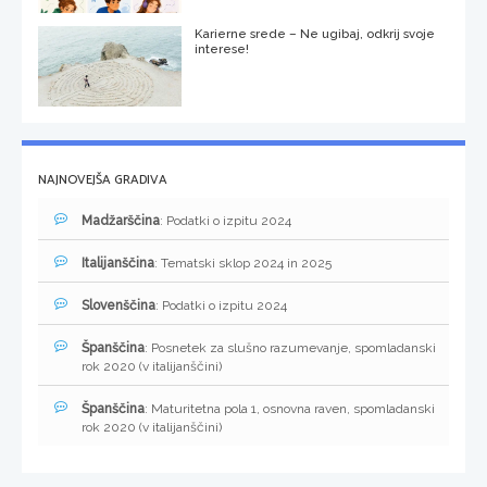
Karierne srede – Ne ugibaj, odkrij svoje
interese!
NAJNOVEJŠA GRADIVA
Madžarščina
: Podatki o izpitu 2024
Italijanščina
: Tematski sklop 2024 in 2025
Slovenščina
: Podatki o izpitu 2024
Španščina
: Posnetek za slušno razumevanje, spomladanski
rok 2020 (v italijanščini)
Španščina
: Maturitetna pola 1, osnovna raven, spomladanski
rok 2020 (v italijanščini)