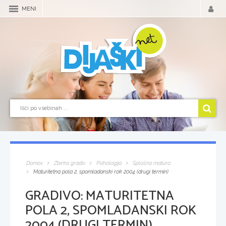
MENI
Domov
Zbirka gradiv
Psihologija
Splošna matura
Maturitetna pola 2, spomladanski rok 2004 (drugi termin)
GRADIVO:
MATURITETNA
POLA 2, SPOMLADANSKI ROK
2004 (DRUGI TERMIN)