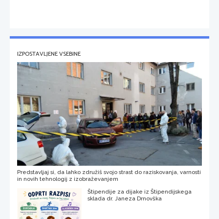
IZPOSTAVLJENE VSEBINE
Predstavljaj si, da lahko združiš svojo strast do raziskovanja, varnosti
in novih tehnologij z izobraževanjem
Štipendije za dijake iz Štipendijskega
sklada dr. Janeza Drnovška