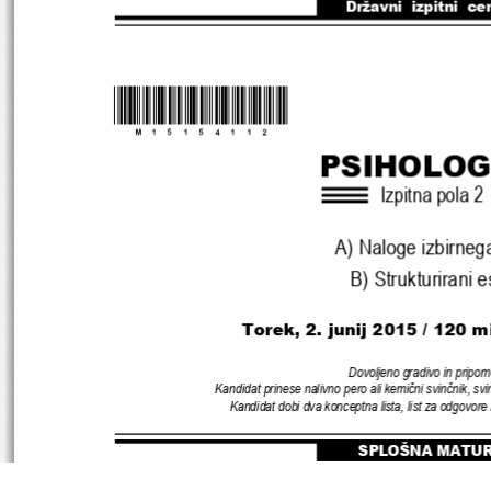
Državni  izpitni  ce
*M15154112
*
PSIHOLOG
Izpitna pola 2
A) 
Naloge izbirnega
B) Strukturirani e
Torek, 2. junij 2015 / 120 m
Dovoljeno gradivo in pripom
Kandidat prinese nalivno pero ali kemični svinčnik
, 
svi
Kandidat dobi dva konceptna lista
, 
list za odgovore
SPLOŠNA MATU
NAVODILA KANDIDATU