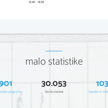
*M15154112
2/16 
Scientia  Est  Potentia  Scientia  Est  Potentia  Scientia  Est  Potentia
Scientia  Est  Potentia  Scientia  Est  Potentia  Scientia  Est  Potentia
Scientia  Est  Potentia  Scientia  Est  Potentia  Scientia  Est  Potentia
Scientia  Est  Potentia  Scientia  Est  Potentia  Scientia  Est  Potentia
Scientia  Est  Potentia  Scientia  Est  Potentia  Scientia  Est  Potentia
Scientia  Est  Potentia  Scientia  Est  Potentia  Scientia  Est  Potentia
Scientia  Est  Potentia  Scientia  Est  Potentia  Scientia  Est  Potentia
Scientia  Est  Potentia  Scientia  Est  Potentia  Scientia  Est  Potentia
Scientia  Est  Potentia  Scientia  Est  Potentia  Scientia  Est  Potentia
Scientia  Est  Potentia  Scientia  Est  Potentia  Scientia  Est  Potentia
Scientia  Est  Potentia  Scientia  Est  Potentia  Scientia  Est  Potentia
malo statistike
Scientia  Est  Potentia  Scientia  Est  Potentia  Scientia  Est  Potentia
Scientia  Est  Potentia  Scientia  Est  Potentia  Scientia  Est  Potentia
Scientia  Est  Potentia  Scientia  Est  Potentia  Scientia  Est  Potentia
Scientia  Est  Potentia  Scientia  Est  Potentia  Scientia  Est  Potentia
Scientia  Est  Potentia  Scientia  Est  Potentia  Scientia  Est  Potentia
Scientia  Est  Potentia  Scientia  Est  Potentia  Scientia  Est  Potentia
Scientia  Est  Potentia  Scientia  Est  Potentia  Scientia  Est  Potentia
Scientia  Est  Potentia  Scientia  Est  Potentia  Scientia  Est  Potentia
Scientia  Est  Potentia  Scientia  Est  Potentia  Scientia  Est  Potentia
901
30.053
10
Scientia  Est  Potentia  Scientia  Est  Potentia  Scientia  Est  Potentia
Scientia  Est  Potentia  Scientia  Est  Potentia  Scientia  Est  Potentia
Scientia  Est  Potentia  Scientia  Est  Potentia  Scientia  Est  Potentia
Scientia  Est  Potentia  Scientia  Est  Potentia  Scientia  Est  Potentia
šolskih programov
število datotek
fakultet in viso
Scientia  Est  Potentia  Scientia  Est  Potentia  Scientia  Est  Potentia
Scientia  Est  Potentia  Scientia  Est  Potentia  Scientia  Est  Potentia
Scientia  Est  Potentia  Scientia  Est  Potentia  Scientia  Est  Potentia
Scientia  Est  Potentia  Scientia  Est  Potentia  Scientia  Est  Potentia
Scientia  Est  Potentia  Scientia  Est  Potentia  Scientia  Est  Potentia
Scientia  Est  Potentia  Scientia  Est  Potentia  Scientia  Est  Potentia
Scientia  Est  Potentia  Scientia  Est  Potentia  Scientia  Est  Potentia