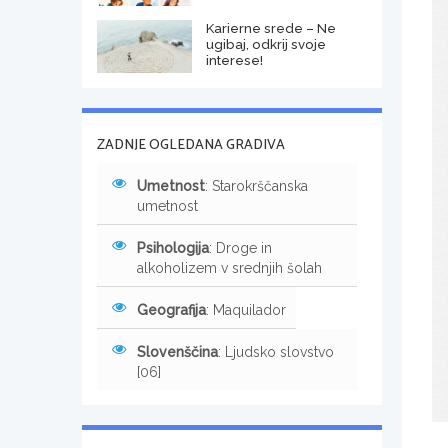
Karierne srede – Ne
ugibaj, odkrij svoje
interese!
ZADNJE OGLEDANA GRADIVA
Umetnost
: Starokrščanska
umetnost
Psihologija
: Droge in
alkoholizem v srednjih šolah
Geografija
: Maquilador
Slovenščina
: Ljudsko slovstvo
[06]