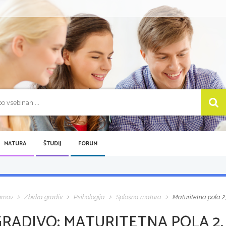
MATURA
ŠTUDIJ
FORUM
omov
Zbirka gradiv
Psihologija
Splošna matura
Maturitetna pola 2
GRADIVO:
MATURITETNA POLA 2