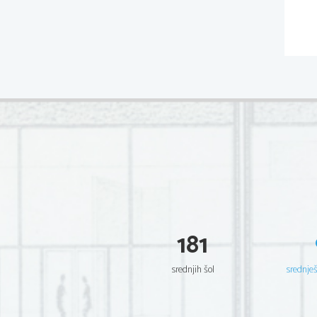
181
srednjih šol
srednje