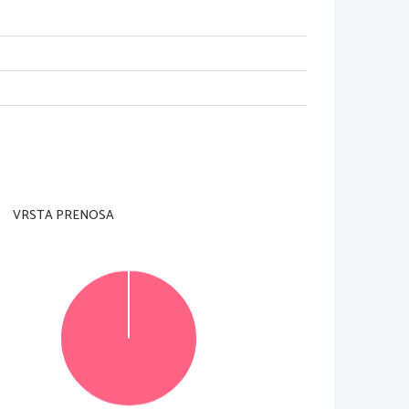
adzorni učitelj tega ne dovoli
.
čnikom
.
rani
, 
na list za odgovore in na ocenjevalna 
je je 
120 minut. 
Priporočamo vam
, da za 
od katerih izberite in rešite 2, v delu B. V delu A 
a 
15 
točk
. 
Število točk
, 
ki jih lahko dosežete
, je 
i
. 
Če tega ne boste storili
, 
bo ocenil prvi dve 
.
VRSTA PRENOSA
om
.
roti izpolnite še 
list za odgovore
. 
Vsaka naloga 
v
, 
in nejasni popravki bodo ocenjeni z 
0 
točkami
.
te
, 
napačno besedo ali poved prečrtajte in jo 
jev, 
ki ju lahko napišete na konceptna lista
, se 
© RIC 2015