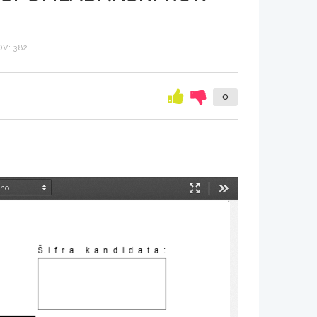
V: 382
0
Način
Orodja
predstavitve
Šifra kandidata: