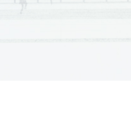
Scientia  Est  Potentia  Scientia  Est  Potentia  Scientia  Est  Potentia
Scientia  Est  Potentia  Scientia  Est  Potentia  Scientia  Est  Potentia
Scientia  Est  Potentia  Scientia  Est  Potentia  Scientia  Est  Potentia
Scientia  Est  Potentia  Scientia  Est  Potentia  Scientia  Est  Potentia
Scientia  Est  Potentia  Scientia  Est  Potentia  Scientia  Est  Potentia
Scientia  Est  Potentia  Scientia  Est  Potentia  Scientia  Est  Potentia
Scientia  Est  Potentia  Scientia  Est  Potentia  Scientia  Est  Potentia
Scientia  Est  Potentia  Scientia  Est  Potentia  Scientia  Est  Potentia
Scientia  Est  Potentia  Scientia  Est  Potentia  Scientia  Est  Potentia
Scientia  Est  Potentia  Scientia  Est  Potentia  Scientia  Est  Potentia
Scientia  Est  Potentia  Scientia  Est  Potentia  Scientia  Est  Potentia
Scientia  Est  Potentia  Scientia  Est  Potentia  Scientia  Est  Potentia
Scientia  Est  Potentia  Scientia  Est  Potentia  Scientia  Est  Potentia
Scientia  Est  Potentia  Scientia  Est  Potentia  Scientia  Est  Potentia
Scientia  Est  Potentia  Scientia  Est  Potentia  Scientia  Est  Potentia
Scientia  Est  Potentia  Scientia  Est  Potentia  Scientia  Est  Potentia
Scientia  Est  Potentia  Scientia  Est  Potentia  Scientia  Est  Potentia
Scientia  Est  Potentia  Scientia  Est  Potentia  Scientia  Est  Potentia
Scientia  Est  Potentia  Scientia  Est  Potentia  Scientia  Est  Potentia
Scientia  Est  Potentia  Scientia  Est  Potentia  Scientia  Est  Potentia
Scientia  Est  Potentia  Scientia  Est  Potentia  Scientia  Est  Potentia
Scientia  Est  Potentia  Scientia  Est  Potentia  Scientia  Est  Potentia
Scientia  Est  Potentia  Scientia  Est  Potentia  Scientia  Est  Potentia
Scientia  Est  Potentia  Scientia  Est  Potentia  Scientia  Est  Potentia
Scientia  Est  Potentia  Scientia  Est  Potentia  Scientia  Est  Potentia
Scientia  Est  Potentia  Scientia  Est  Potentia  Scientia  Est  Potentia
Scientia  Est  Potentia  Scientia  Est  Potentia  Scientia  Est  Potentia
Scientia  Est  Potentia  Scientia  Est  Potentia  Scientia  Est  Potentia
Scientia  Est  Potentia  Scientia  Est  Potentia  Scientia  Est  Potentia
Scientia  Est  Potentia  Scientia  Est  Potentia  Scientia  Est  Potentia
Scientia  Est  Potentia  Scientia  Est  Potentia  Scientia  Est  Potentia
Scientia  Est  Potentia  Scientia  Est  Potentia  Scientia  Est  Potentia
Scientia  Est  Potentia  Scientia  Est  Potentia  Scientia  Est  Potentia
Scientia  Est  Potentia  Scientia  Est  Potentia  Scientia  Est  Potentia
Scientia  Est  Potentia  Scientia  Est  Potentia  Scientia  Est  Potentia
Scientia  Est  Potentia  Scientia  Est  Potentia  Scientia  Est  Potentia
Scientia  Est  Potentia  Scientia  Est  Potentia  Scientia  Est  Potentia
Scientia  Est  Potentia  Scientia  Est  Potentia  Scientia  Est  Potentia
Scientia  Est  Potentia  Scientia  Est  Potentia  Scientia  Est  Potentia
Scientia  Est  Potentia  Scientia  Est  Potentia  Scientia  Est  Potentia