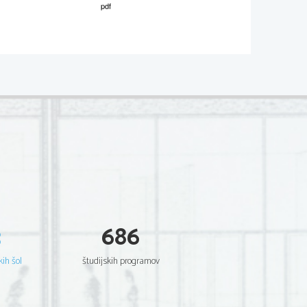
02
*
.
V sivo polje ne pišite
  Scientia  Est  Potentia  Scientia  Est  Potentia
  Scientia  Est  Potentia  Scientia  Est  Potentia
  Scientia  Est  Potentia  Scientia  Est  Potentia
  Scientia  Est  Potentia  Scientia  Est  Potentia
  Scientia  Est  Potentia  Scientia  Est  Potentia
  Scientia  Est  Potentia  Scientia  Est  Potentia
  Scientia  Est  Potentia  Scientia  Est  Potentia
  Scientia  Est  Potentia  Scientia  Est  Potentia
  Scientia  Est  Potentia  Scientia  Est  Potentia
  Scientia  Est  Potentia  Scientia  Est  Potentia
  Scientia  Est  Potentia  Scientia  Est  Potentia
  Scientia  Est  Potentia  Scientia  Est  Potentia
  Scientia  Est  Potentia  Scientia  Est  Potentia
  Scientia  Est  Potentia  Scientia  Est  Potentia
  Scientia  Est  Potentia  Scientia  Est  Potentia
  Scientia  Est  Potentia  Scientia  Est  Potentia
  Scientia  Est  Potentia  Scientia  Est  Potentia
  Scientia  Est  Potentia  Scientia  Est  Potentia
  Scientia  Est  Potentia  Scientia  Est  Potentia
  Scientia  Est  Potentia  Scientia  Est  Potentia
3
686
  Scientia  Est  Potentia  Scientia  Est  Potentia
  Scientia  Est  Potentia  Scientia  Est  Potentia
  Scientia  Est  Potentia  Scientia  Est  Potentia
  Scientia  Est  Potentia  Scientia  Est  Potentia
kih šol
študijskih programov
  Scientia  Est  Potentia  Scientia  Est  Potentia
  Scientia  Est  Potentia  Scientia  Est  Potentia
  Scientia  Est  Potentia  Scientia  Est  Potentia
  Scientia  Est  Potentia  Scientia  Est  Potentia
  Scientia  Est  Potentia  Scientia  Est  Potentia
  Scientia  Est  Potentia  Scientia  Est  Potentia
  Scientia  Est  Potentia  Scientia  Est  Potentia