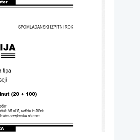
nter
SPOMLADANSKI IZPITNI ROK
IJA
 tipa
seji
inut (20 + 100)
očki
:
nčnik HB ali B
, 
radirko in šilček
.
 in dva ocenjevalna obrazca
.
RA