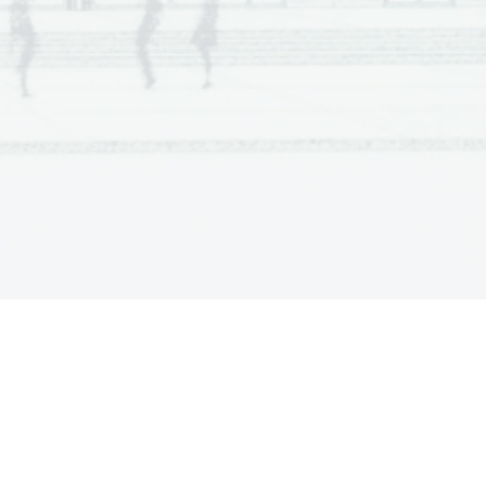
  Scientia  Est  Potentia  Scientia  Est  Potentia
  Scientia  Est  Potentia  Scientia  Est  Potentia
  Scientia  Est  Potentia  Scientia  Est  Potentia
  Scientia  Est  Potentia  Scientia  Est  Potentia
  Scientia  Est  Potentia  Scientia  Est  Potentia
  Scientia  Est  Potentia  Scientia  Est  Potentia
  Scientia  Est  Potentia  Scientia  Est  Potentia
  Scientia  Est  Potentia  Scientia  Est  Potentia
  Scientia  Est  Potentia  Scientia  Est  Potentia
  Scientia  Est  Potentia  Scientia  Est  Potentia
  Scientia  Est  Potentia  Scientia  Est  Potentia
  Scientia  Est  Potentia  Scientia  Est  Potentia
  Scientia  Est  Potentia  Scientia  Est  Potentia
  Scientia  Est  Potentia  Scientia  Est  Potentia
  Scientia  Est  Potentia  Scientia  Est  Potentia
  Scientia  Est  Potentia  Scientia  Est  Potentia
  Scientia  Est  Potentia  Scientia  Est  Potentia
  Scientia  Est  Potentia  Scientia  Est  Potentia
  Scientia  Est  Potentia  Scientia  Est  Potentia
  Scientia  Est  Potentia  Scientia  Est  Potentia
  Scientia  Est  Potentia  Scientia  Est  Potentia
  Scientia  Est  Potentia  Scientia  Est  Potentia
  Scientia  Est  Potentia  Scientia  Est  Potentia
  Scientia  Est  Potentia  Scientia  Est  Potentia
  Scientia  Est  Potentia  Scientia  Est  Potentia
  Scientia  Est  Potentia  Scientia  Est  Potentia
  Scientia  Est  Potentia  Scientia  Est  Potentia
  Scientia  Est  Potentia  Scientia  Est  Potentia
  Scientia  Est  Potentia  Scientia  Est  Potentia
  Scientia  Est  Potentia  Scientia  Est  Potentia
  Scientia  Est  Potentia  Scientia  Est  Potentia
  Scientia  Est  Potentia  Scientia  Est  Potentia
  Scientia  Est  Potentia  Scientia  Est  Potentia
  Scientia  Est  Potentia  Scientia  Est  Potentia
  Scientia  Est  Potentia  Scientia  Est  Potentia
  Scientia  Est  Potentia  Scientia  Est  Potentia
  Scientia  Est  Potentia  Scientia  Est  Potentia
  Scientia  Est  Potentia  Scientia  Est  Potentia
  Scientia  Est  Potentia  Scientia  Est  Potentia
  Scientia  Est  Potentia  Scientia  Est  Potentia