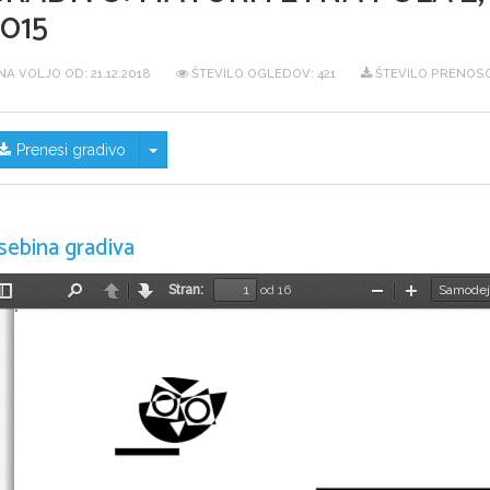
015
NA VOLJO OD:
21.12.2018
ŠTEVILO OGLEDOV: 421
ŠTEVILO PRENOSO
Skrij/prikaži meni
Prenesi gradivo
sebina gradiva
Stran:
od 16
Preklopi
Najdi
Nazaj
Naprej
Pomanjšaj
Povečaj
stransko
vrstico