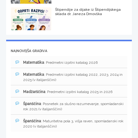
Štipendije za dijake iz Štipendijskega
sklada dr. Janeza Drnovška
NAJNOVEJŠA GRADIVA
Matematika
: Predmetni izpitni katalog 2026
Matematika
: Predmetni izpitni katalog 2022, 2023, 2024 in
2025 (v italijanščini)
Madžarščina
: Predmetni izpitni katalog 2025 in 2026
Španščina
: Posnetek za slušno razumevanje, spomladanski
rok 2021 (v italijanščini)
Španščina
: Maturitetna pola 3, višja raven, spomladanski rok
2020 (v italijanščini)