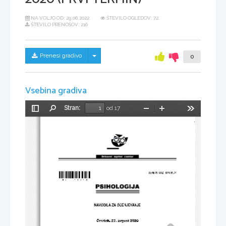
NA VOLJO OD:
29.06.2022
ŠTEVILO OGLEDOV: 72
ŠTEVILO PRENOSOV: 216
Skrij/prikaži meni
Prenesi gradivo
0
Vsebina gradiva
Stran:
od 17
Preklopi
Najdi
Pomanjšaj
Povečaj
Orodja
stransko
vrstico