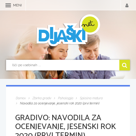
MENI
Domov
Zbirka gradiv
Psihologija
Splošna matura
Navodila za ocenjevanje, jesenski rok 2020 (prvi termin)
GRADIVO:
NAVODILA ZA
OCENJEVANJE, JESENSKI ROK
2020 (PRVI TERMIN)