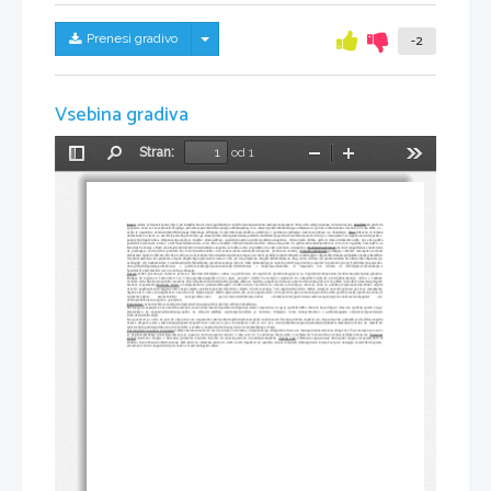
Skrij/prikaži meni
Prenesi gradivo
-2
Vsebina gradiva
Stran:
od 1
Preklopi
Najdi
Pomanjšaj
Povečaj
Orodja
stransko
vrstico
Frustr
.-stanje oviranosti motiv.ciljev; pri manjših mot.-še bolj spodbudi;pri večjih ovirah-postanemo zamorjeni,utesnjeni. Notr.ovira-odpor;zunanja ovira-zunaj nas. 
Konflikti
-ko pride do
spopadov med več mot.1)konfl.dvojnega privlačevanja;2)konfl.dvojnega odbijanja(beg iz te situacije);3)konfl.hkratnega odbijanja in privlač.-ambivalentni cilj-bolj ko smo bliže a.c.,
večja je negativna valenca;4)konfl.dvojnega hkratnega odbijanja in privlačevanja;konfl.so potlačeni v podzavest-prihajajo navzven-vplivajo na obnašanje.  
Stres
-duševna in telesna
obremenitev-ovirane so osn.življ.potrebe,povzročijo ga stresorji;šok-dezorganiziranost,protišok-mobilizacija psih.in teles.funkcij-nad črto-boj s stresorjem-če si uspešen-krivulja pride v
povprečje;drugače-faza  izčrpanosti;ponavlj.se  majhni   stresi-puščajo   posledice;eustres-pozitiven;distres-negativen.  
Kriza
-huda   oblika   psih.in   teles.obremenitve-dlje   kot  stres-pušča
posledice;1)razvojne krize-v otroštvu,mladostna,kiza sr.let, kriza starejših 2)življ.krize-smrt,ločitev..kriza,stres-pride do psihosomat.motenj-duševni izvor-kot organske bolezni(čir na
želodcu).Soočanje s frustr.,konfl.,stresi,krizami:1.konstruktivno-uspešno se lotimo ovire-in pridemo do cilja; nekonstr.-neuspešno. 
Osebnostna čvrstost
-visoka:1)angažiranost-motivirani,
da premagajo oviro;2)izziv-problem kot  izziv;3)nadzor-lahko  reši zadevo;nizka-izrazitejši simptomi   psihosom. motenj.  
Obramb.mehanizmi
-pomagajo ohraniti samospošt.-realnost
prikažemo lepše-ne iščemo krivde pri sebi-se ne zavedamo:1)racionalizacija-iskanje izgovorov-kislo grozdje (omalovažujemo nedosegljiv cilj),sladka limona-polepšamo manj pomemben
cilj;2)introjekcija-sebi pripišemo uspeh drugih;3)projekcija-kar nam ni všeč pri nas,pripišemo drugim;4)domišljija-na drug način vidimo isti problem-lahko škodljivo;5)kompenzacija-
nedosgljiv cilj nadomestimo z nadomestljivim;6)nadkomp.-presežeš samega sebe če imaš primanjkljaj na nekem področju,ga hočeš popraviti in presežeš povpr.7)sublimacija-posredno
doseg.cilja;8)represija-potlačevanje   v   podzavest;9)regresija-nazadovanje;10)obračanje   v   nasprotje-obnašamo   se   nasprotno   kot   čutimo   in   doživljamo;11)zanikanje-z
besedami;12)premestitev-jezo na nekoga drugega. 
Čustva
-vedno  prisotna-so duševni  procesi,s katerimi doživljamo odnos  oz.privlačnost  ali neprivl.do  ljudi,živali,pojavov;so  bipolarna;komponente:vrednostna,aktivnostna,jakostna.
Bridges-ob rojstvu-ni  čustev;med 1.in 3.mes-ugodje,neugodje;3.-5.-še  gnus,  jeza;do7.-strah;7-9.-veselje;11.-ljubezen do  odraslih;15.-ljub.do  otrok,ljubosumnost;  vedno  v enakem
vrstnem redu. Strah-avtonom.živ.sis.začne delovati,adrenalin,noradrenalin,potenje,dlake se naježijo, pospešeno bizje srca,zavrto delovanje preb.,krvni pritisk in sladkor narasteta;poligraf-
zaznava te spremebe.
Izražanje čustev
-s kretnjami,barvo glasu,mimiko,gibi oči,držo telesa; čust.izrazi so univerz.,od okolja je odvisno, kako se pokažejo.1)presenečenje-široko odprte
oči,čelo nagrbančeno,dvignjene obrvi,napol odprta usta(navzgor);2)strah-široko odprte oči,obrvi skupaj, čelo nagrbančeno,lične mišice stisnjene navzdol,počasen govor,se zmanjšamo
3)gnus-stisn. obrvi,oči,nagrbančen nos,usta bolj odprta,napete mišice;4)jeza-stisn.ust.,oster pogled,stisn. obrvi,povišan glas,vzravnani,pokončna drža,pesti;5)veselje-sproščene miš.,oči
normalne,odprta     usta,miš.težijo     navzgor,hiter,vesel     govor,vzravnani;6)žalost-otožne     oči,miš.navzdol;pozit.čustva-miš.navzgor;neg.čust.-miš.navzdol;pogled     oči-
dolžina(naklonjenost,agresiv.,jeza),smer.
Vrste čustev
-osnovna(žalost,veselje,strah,presenečenje,jeza,pričak.,privlač.,odbij.),kompleksna.
Strah-pogost,neprijetno čust.;različna intenzit.;do str.pride zaradi nepričakovanega;traja,dokler traja situac.,ki ga je sprožila;lahko mine,če traja dolgo;v telesu se sprožijo sprem.-org.je
pripravkjen   na   spopad;adrenalin;neg.vpliva   na   duš.proc.(mišlnje   upočasnjeno);lahko   je   koristen;   fobije(ne   vemo   zakaj-zdravimo   s   psihoterapijo)in   anksiozost(ponotranjen
strah,desenzibilizacija)
Jeza-povzroči jo ovira na poti do cilja;otroci-na neposreden način;odrasli-prikrito;ženske-ljudi; moški-stvari.Veselje-pridemo uspešno do cilja-večje,čim pomemb.je cilj.Žalost-izguba
nečesa dragocen.,smo sami,nebogljeni,pasivni,apatični,na začet.-kot  jeza. Sestavljena  čust.-iz več osn. čust.:ljubsumnost-prava,namišljena;ljubezen-materinska;otroka  do  matere;do
rož,živali;do partnerja-duhovna in tel.privlač.;sovraštvo-nasproti ljubezni,neg.čust.;zavist;usmiljneje,sočutje.
Čustva glede na jakost in trajanje
:1)afekt-kratka,intenzivna čust.-močnejša od razuma; 2)razpoloženje-dolga,šibka čustva-se menjajo;3)strasti-močna,dolga čust. Čust.motnje-nevroze-če
se neg.čust.predolgo ponavljajo-kasneje se pojavijo nevroze,agresiv.;otrok:v 1.mes.-jok; do 3.-odvračajo hrano,stike z osebjem;do 6.-motorična zavrtost,oslabljen imun.sis.  
Čustvena
zrelost
:-čustveno reagira v dol.situac.;primerna kontrola čust.(ne do konca);pestrost, kvantiteta,kompleks.  
Teorije čust
.-1)James-Lange-zunanji draž.sproži najprej tel.sprem.,nato se
zbudijo čust.;2)Cannon-Bard-zunanji draž.pride do talamusa,pride do dveh novih impulzov,ki sprožita čust.in tel.sprem.;3)Kognitivna teorija-čust.proc.nastajajo zaradi:fiziol.sprem.,
emocional.centrov,kognitivnih proc.-kako si sami razlagamo situac.