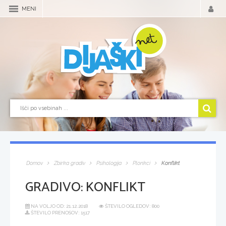
MENI
Domov
Zbirka gradiv
Psihologija
Plonkci
Konflikt
GRADIVO:
KONFLIKT
NA VOLJO OD:
21.12.2018
ŠTEVILO OGLEDOV: 800
ŠTEVILO PRENOSOV: 1517