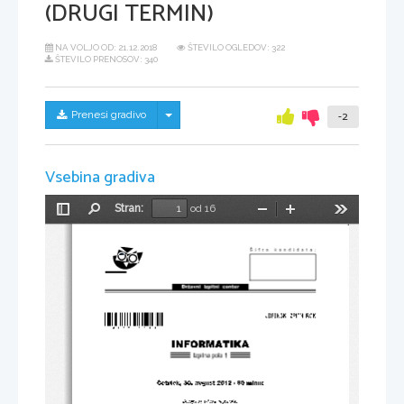
(DRUGI TERMIN)
NA VOLJO OD:
21.12.2018
ŠTEVILO OGLEDOV: 322
ŠTEVILO PRENOSOV: 340
Skrij/prikaži meni
Prenesi gradivo
-2
Vsebina gradiva
Stran:
od 16
Preklopi
Najdi
Pomanjšaj
Povečaj
Orodja
stransko
vrstico