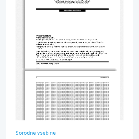
2 
M122-451-2-1 
Scientia  Est  Potentia  Scientia  Est  Po
tentia  Scientia  Est  Potentia  Scientia
  Est  Potentia  Scientia  Est  Potentia
Scientia  Est  Potentia  Scientia  Est  Po
tentia  Scientia  Est  Potentia  Scientia
  Est  Potentia  Scientia  Est  Potentia
Scientia  Est  Potentia  Scientia  Est  Po
tentia  Scientia  Est  Potentia  Scientia
  Est  Potentia  Scientia  Est  Potentia
Scientia  Est  Potentia  Scientia  Est  Po
tentia  Scientia  Est  Potentia  Scientia
  Est  Potentia  Scientia  Est  Potentia
Scientia  Est  Potentia  Scientia  Est  Po
tentia  Scientia  Est  Potentia  Scientia
  Est  Potentia  Scientia  Est  Potentia
Scientia  Est  Potentia  Scientia  Est  Po
tentia  Scientia  Est  Potentia  Scientia
  Est  Potentia  Scientia  Est  Potentia
Scientia  Est  Potentia  Scientia  Est  Po
tentia  Scientia  Est  Potentia  Scientia
  Est  Potentia  Scientia  Est  Potentia
Scientia  Est  Potentia  Scientia  Est  Po
tentia  Scientia  Est  Potentia  Scientia
  Est  Potentia  Scientia  Est  Potentia
Scientia  Est  Potentia  Scientia  Est  Po
tentia  Scientia  Est  Potentia  Scientia
  Est  Potentia  Scientia  Est  Potentia
Scientia  Est  Potentia  Scientia  Est  Po
tentia  Scientia  Est  Potentia  Scientia
  Est  Potentia  Scientia  Est  Potentia
Scientia  Est  Potentia  Scientia  Est  Po
tentia  Scientia  Est  Potentia  Scientia
  Est  Potentia  Scientia  Est  Potentia
Scientia  Est  Potentia  Scientia  Est  Po
tentia  Scientia  Est  Potentia  Scientia
  Est  Potentia  Scientia  Est  Potentia
Scientia  Est  Potentia  Scientia  Est  Po
tentia  Scientia  Est  Potentia  Scientia
  Est  Potentia  Scientia  Est  Potentia
Scientia  Est  Potentia  Scientia  Est  Po
tentia  Scientia  Est  Potentia  Scientia
  Est  Potentia  Scientia  Est  Potentia
Scientia  Est  Potentia  Scientia  Est  Po
tentia  Scientia  Est  Potentia  Scientia
  Est  Potentia  Scientia  Est  Potentia
Scientia  Est  Potentia  Scientia  Est  Po
tentia  Scientia  Est  Potentia  Scientia
  Est  Potentia  Scientia  Est  Potentia
Scientia  Est  Potentia  Scientia  Est  Po
tentia  Scientia  Est  Potentia  Scientia
  Est  Potentia  Scientia  Est  Potentia
Scientia  Est  Potentia  Scientia  Est  Po
tentia  Scientia  Est  Potentia  Scientia
  Est  Potentia  Scientia  Est  Potentia
Scientia  Est  Potentia  Scientia  Est  Po
tentia  Scientia  Est  Potentia  Scientia
  Est  Potentia  Scientia  Est  Potentia
Scientia  Est  Potentia  Scientia  Est  Po
tentia  Scientia  Est  Potentia  Scientia
  Est  Potentia  Scientia  Est  Potentia
Scientia  Est  Potentia  Scientia  Est  Po
tentia  Scientia  Est  Potentia  Scientia
  Est  Potentia  Scientia  Est  Potentia
Scientia  Est  Potentia  Scientia  Est  Po
tentia  Scientia  Est  Potentia  Scientia
  Est  Potentia  Scientia  Est  Potentia
Scientia  Est  Potentia  Scientia  Est  Po
tentia  Scientia  Est  Potentia  Scientia
  Est  Potentia  Scientia  Est  Potentia
Scientia  Est  Potentia  Scientia  Est  Po
tentia  Scientia  Est  Potentia  Scientia
  Est  Potentia  Scientia  Est  Potentia
Scientia  Est  Potentia  Scientia  Est  Po
tentia  Scientia  Est  Potentia  Scientia
  Est  Potentia  Scientia  Est  Potentia
Scientia  Est  Potentia  Scientia  Est  Po
tentia  Scientia  Est  Potentia  Scientia
  Est  Potentia  Scientia  Est  Potentia
Scientia  Est  Potentia  Scientia  Est  Po
tentia  Scientia  Est  Potentia  Scientia
  Est  Potentia  Scientia  Est  Potentia
Scientia  Est  Potentia  Scientia  Est  Po
tentia  Scientia  Est  Potentia  Scientia
  Est  Potentia  Scientia  Est  Potentia
Scientia  Est  Potentia  Scientia  Est  Po
tentia  Scientia  Est  Potentia  Scientia
  Est  Potentia  Scientia  Est  Potentia
Scientia  Est  Potentia  Scientia  Est  Po
tentia  Scientia  Est  Potentia  Scientia
  Est  Potentia  Scientia  Est  Potentia
Scientia  Est  Potentia  Scientia  Est  Po
tentia  Scientia  Est  Potentia  Scientia
  Est  Potentia  Scientia  Est  Potentia
Scientia  Est  Potentia  Scientia  Est  Po
tentia  Scientia  Est  Potentia  Scientia
  Est  Potentia  Scientia  Est  Potentia
Scientia  Est  Potentia  Scientia  Est  Po
tentia  Scientia  Est  Potentia  Scientia
  Est  Potentia  Scientia  Est  Potentia
Sorodne vsebine
Scientia  Est  Potentia  Scientia  Est  Po
tentia  Scientia  Est  Potentia  Scientia
  Est  Potentia  Scientia  Est  Potentia
Scientia  Est  Potentia  Scientia  Est  Po
tentia  Scientia  Est  Potentia  Scientia
  Est  Potentia  Scientia  Est  Potentia
Scientia  Est  Potentia  Scientia  Est  Po
tentia  Scientia  Est  Potentia  Scientia
  Est  Potentia  Scientia  Est  Potentia
Scientia  Est  Potentia  Scientia  Est  Po
tentia  Scientia  Est  Potentia  Scientia
  Est  Potentia  Scientia  Est  Potentia
Scientia  Est  Potentia  Scientia  Est  Po
tentia  Scientia  Est  Potentia  Scientia
  Est  Potentia  Scientia  Est  Potentia
Scientia  Est  Potentia  Scientia  Est  Po
tentia  Scientia  Est  Potentia  Scientia
  Est  Potentia  Scientia  Est  Potentia
Scientia  Est  Potentia  Scientia  Est  Po
tentia  Scientia  Est  Potentia  Scientia
  Est  Potentia  Scientia  Est  Potentia