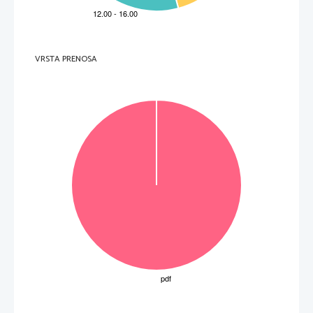
F     Pitagora.     
(2 to
č
ki) 
4.     V levem stolpcu so imena ljudi, ki so v informatiki postavili pomembne mejnike, v desnem pa 
ustrezni mejniki. Povežite imena in ustrez
ne mejnike med seboj tako, da v drugo vrstico 
preglednice vpišete oznake mejnikov v drugem stolpcu.  
1.     Claude     Shannon     
A      Progr
amirljivi elektronski ra
č
unalnik 
2.     Mark     Zuckenberg     
B      Koli
č
ina informacije 
3.     Konrad Zuse 
C 
Omrežje Facebook 
VRSTA PRENOSA
4.     Linus Torvards 
D 
Operacijski sistem Linux 
5.     Richard Stallman 
E 
Prosta programska oprema 
1                          2                          3                          4                          5                          
(2 to
č
ki) 