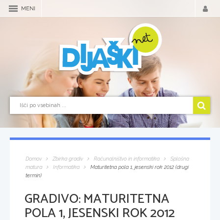
MENI
Domov
Zbirka gradiv
Računalništvo in informatika
Splošna
matura
Informatika
Maturitetna pola 1, jesenski rok 2012 (drugi
termin)
GRADIVO:
MATURITETNA
POLA 1, JESENSKI ROK 2012