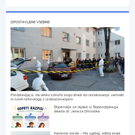
IZPOSTAVLJENE VSEBINE
Predstavljaj si, da lahko združiš svojo strast do raziskovanja, varnosti
in novih tehnologij z izobraževanjem
Štipendije za dijake iz Štipendijskega
sklada dr. Janeza Drnovška
Karierne srede – Ne ugibaj, odkrij svoje