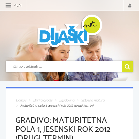
MENI
Domov
Zbirka gradiv
Zgodovina
Splošna matura
Maturitetna pola 1, jesenski rok 2012 (drugi termin)
GRADIVO:
MATURITETNA
POLA 1, JESENSKI ROK 2012
(DRUGI TERMIN)