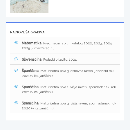
NAJNOVEJŠA GRADIVA
Matematika
: Predmetni izpitni katalog 2022, 2023, 2024 in
2025 (v madžarščini)
Slovenščina
: Podatki o izpitu 2024
Španščina
: Maturitetna pola 3, osnovna raven, jesenski rok
2021 (v italijanščini)
Španščina
: Maturitetna pola 1, višja raven, spomladanski rok
2021 (v italijanščini)
Španščina
: Maturitetna pola 3, višja raven, spomladanski rok
2020 (v italijanščini)