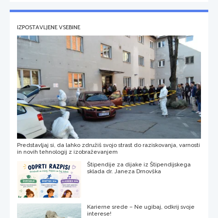
IZPOSTAVLJENE VSEBINE
Predstavljaj si, da lahko združiš svojo strast do raziskovanja, varnosti
in novih tehnologij z izobraževanjem
Štipendije za dijake iz Štipendijskega
sklada dr. Janeza Drnovška
Karierne srede – Ne ugibaj, odkrij svoje
interese!