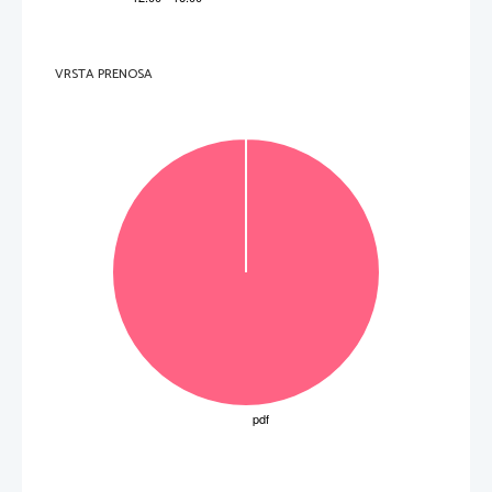
B     manihejstvo     
C     husitizem     
(1 to
č
ka) 
VRSTA PRENOSA