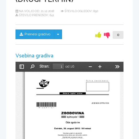
NA VOLJO OD:
21.12.2018
ŠTEVILO OGLEDOV: 850
ŠTEVILO PRENOSOV: 641
Skrij/prikaži meni
Prenesi gradivo
0
Vsebina gradiva
Stran:
od 16
Preklopi
Najdi
Pomanjšaj
Povečaj
Orodja
stransko
vrstico
Šifra kandidata:
Državni  izpitni  center
*M12251121*
JESENSKI IZPITNI ROK
Izpitna pola 1
Ob
č
a zgodovina
Č
etrtek, 30. avgust 2012 / 90 minut
Dovoljeno gradivo in pripomo
č
ki:
Kandidat prinese nalivno pero ali kemi
č
ni svin
č
nik.
Kandidat dobi ocenjevalni obrazec.
Izpitni poli je priložena barvna priloga.