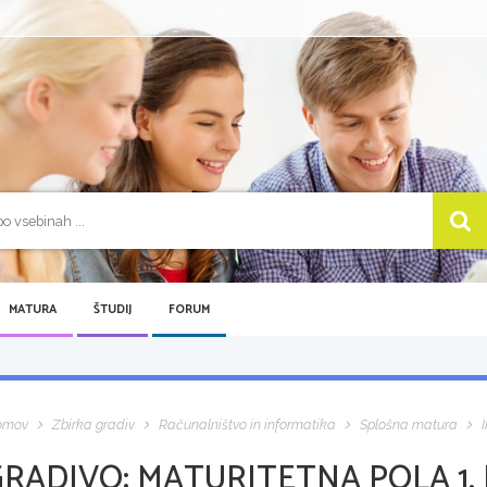
MATURA
ŠTUDIJ
FORUM
omov
Zbirka gradiv
Računalništvo in informatika
Splošna matura
GRADIVO:
MATURITETNA POLA 1, 