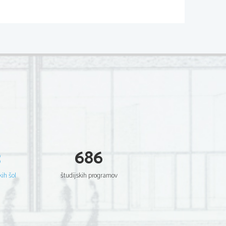
02
*
.
V sivo polje ne pišite
Scientia  Est  Potentia  Scientia  Est  Potentia
Scientia  Est  Potentia  Scientia  Est  Potentia
Scientia  Est  Potentia  Scientia  Est  Potentia
Scientia  Est  Potentia  Scientia  Est  Potentia
Scientia  Est  Potentia  Scientia  Est  Potentia
Scientia  Est  Potentia  Scientia  Est  Potentia
Scientia  Est  Potentia  Scientia  Est  Potentia
Scientia  Est  Potentia  Scientia  Est  Potentia
.     
Scientia  Est  Potentia  Scientia  Est  Potentia
Scientia  Est  Potentia  Scientia  Est  Potentia
V sivo polje ne pišite
Scientia  Est  Potentia  Scientia  Est  Potentia
Scientia  Est  Potentia  Scientia  Est  Potentia
Scientia  Est  Potentia  Scientia  Est  Potentia
Scientia  Est  Potentia  Scientia  Est  Potentia
Scientia  Est  Potentia  Scientia  Est  Potentia
Scientia  Est  Potentia  Scientia  Est  Potentia
Scientia  Est  Potentia  Scientia  Est  Potentia
Scientia  Est  Potentia  Scientia  Est  Potentia
Scientia  Est  Potentia  Scientia  Est  Potentia
Scientia  Est  Potentia  Scientia  Est  Potentia
3
686
Scientia  Est  Potentia  Scientia  Est  Potentia
.   
Scientia  Est  Potentia  Scientia  Est  Potentia
V sivo polje ne pišite
Scientia  Est  Potentia  Scientia  Est  Potentia
Scientia  Est  Potentia  Scientia  Est  Potentia
kih šol
študijskih programov
Scientia  Est  Potentia  Scientia  Est  Potentia
Scientia  Est  Potentia  Scientia  Est  Potentia
Scientia  Est  Potentia  Scientia  Est  Potentia
Scientia  Est  Potentia  Scientia  Est  Potentia
Scientia  Est  Potentia  Scientia  Est  Potentia
Scientia  Est  Potentia  Scientia  Est  Potentia
Scientia  Est  Potentia  Scientia  Est  Potentia
Scientia  Est  Potentia  Scientia  Est  Potentia
Scientia  Est  Potentia  Scientia  Est  Potentia
.   
Scientia  Est  Potentia  Scientia  Est  Potentia