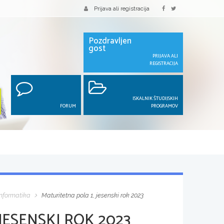
Prijava ali registracija
Pozdravljen
gost
PRIJAVA ALI
REGISTRACIJA
ISKALNIK ŠTUDIJSKIH
FORUM
PROGRAMOV
Informatika
Maturitetna pola 1, jesenski rok 2023
JESENSKI ROK 2023