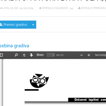
NA VOLJO OD:
15.02.2025
ŠTEVILO OGLEDOV: 34
ŠTEVILO PRENOSO
Skrij/prikaži meni
Prenesi gradivo
sebina gradiva
Stran:
od 20
Preklopi
Najdi
Nazaj
Naprej
Pomanjšaj
Povečaj
stransko
vrstico
Državni  izpitni  ce