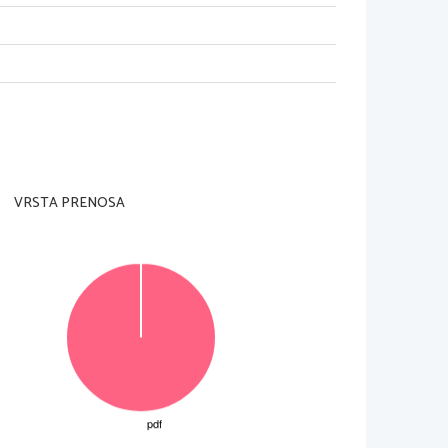
adzorni učitelj tega ne dovoli
.
VRSTA PRENOSA
Za posamezno nalogo je število točk navedeno 
lo v za to predvideni prostor 
znotraj  okvirja
. 
morda pomagala k pravilni rešitvi
. 
Pišite čitljivo
. 
ivi  zapisi  in  nejasni  popravki  bodo  ocenjeni  z 
enjevanju ne upoštevajo
.
© Državni izpitni center
Vse pravice pridržane
.