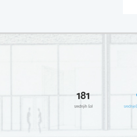
181
srednjih šol
srednje