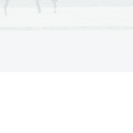
Scientia  Est  Potentia  Scientia  Est  Potentia
V sivo polje ne pišite
Scientia  Est  Potentia  Scientia  Est  Potentia
Scientia  Est  Potentia  Scientia  Est  Potentia
Scientia  Est  Potentia  Scientia  Est  Potentia
Scientia  Est  Potentia  Scientia  Est  Potentia
Scientia  Est  Potentia  Scientia  Est  Potentia
Scientia  Est  Potentia  Scientia  Est  Potentia
Scientia  Est  Potentia  Scientia  Est  Potentia
Scientia  Est  Potentia  Scientia  Est  Potentia
Scientia  Est  Potentia  Scientia  Est  Potentia
Scientia  Est  Potentia  Scientia  Est  Potentia
Scientia  Est  Potentia  Scientia  Est  Potentia
.   
Scientia  Est  Potentia  Scientia  Est  Potentia
V sivo polje ne pišite
Scientia  Est  Potentia  Scientia  Est  Potentia
Scientia  Est  Potentia  Scientia  Est  Potentia
Scientia  Est  Potentia  Scientia  Est  Potentia
Scientia  Est  Potentia  Scientia  Est  Potentia
Scientia  Est  Potentia  Scientia  Est  Potentia
Scientia  Est  Potentia  Scientia  Est  Potentia
Scientia  Est  Potentia  Scientia  Est  Potentia
Scientia  Est  Potentia  Scientia  Est  Potentia
Scientia  Est  Potentia  Scientia  Est  Potentia
Scientia  Est  Potentia  Scientia  Est  Potentia
Scientia  Est  Potentia  Scientia  Est  Potentia
.   
Scientia  Est  Potentia  Scientia  Est  Potentia
V sivo polje ne pišite
Scientia  Est  Potentia  Scientia  Est  Potentia
Scientia  Est  Potentia  Scientia  Est  Potentia
Scientia  Est  Potentia  Scientia  Est  Potentia
Scientia  Est  Potentia  Scientia  Est  Potentia
Scientia  Est  Potentia  Scientia  Est  Potentia
Scientia  Est  Potentia  Scientia  Est  Potentia
Scientia  Est  Potentia  Scientia  Est  Potentia
Scientia  Est  Potentia  Scientia  Est  Potentia
Scientia  Est  Potentia  Scientia  Est  Potentia
Scientia  Est  Potentia  Scientia  Est  Potentia
Scientia  Est  Potentia  Scientia  Est  Potentia
.   
Scientia  Est  Potentia  Scientia  Est  Potentia
Scientia  Est  Potentia  Scientia  Est  Potentia
Scientia  Est  Potentia  Scientia  Est  Potentia