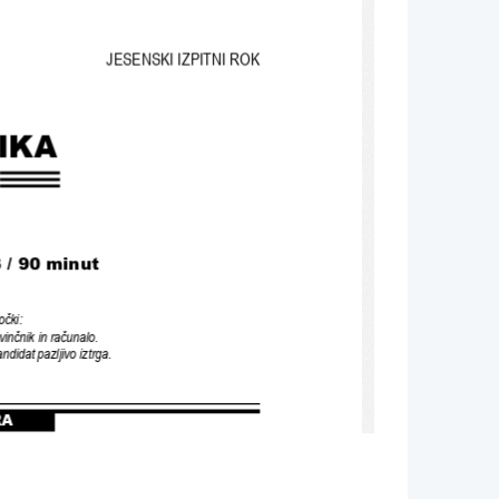
JESENSKI IZPITNI ROK
IKA
 / 90 minut
očki
:
vinčnik in računalo
.
andidat pazljivo iztrga
.
RA