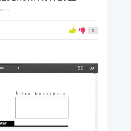
V: 87
0
Način
Orodja
predstavitve
Šifra kandidata
:
nter