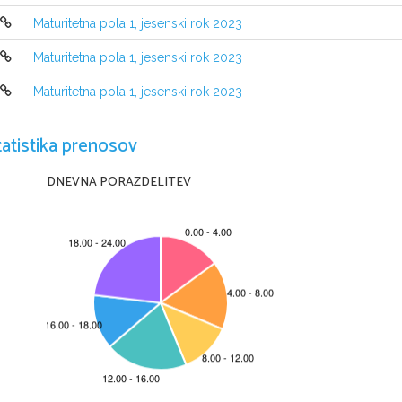
Maturitetna pola 1, jesenski rok 2023
Maturitetna pola 1, jesenski rok 2023
Maturitetna pola 1, jesenski rok 2023
NAVODILA KANDIDATU
tatistika prenosov
Pazljivo preberite ta navodila.
Ne odpirajte izpitne pole in ne začenjajte reševati nalog
, 
dokler vam n
Prilepite kodo oziroma vpišite svojo šifro (
v okvirček desno zgoraj
).
DNEVNA PORAZDELITEV
Izpitna pola vsebuje 
15 
nalog
. 
Število točk
, 
ki jih lahko dosežete
, 
je 
36. 
v izpitni poli
.
Rešitve pišite z nalivnim peresom ali s kemičnim svinčnikom v izpitno po
Kadar je smiselno
, 
narišite skico
, 
čeprav je naloga ne zahteva
, 
saj vam bo 
Če  se  zmotite
, 
napisano  prečrtajte  in  rešitev  zapišite  na  novo
. 
Nečitlj
0 
točkami
. 
Osnutki rešitev
, 
ki jih lahko napišete na konceptni list
, 
se pri oc
Zaupajte vase in v svoje zmožnosti
. 
Želimo vam veliko uspeha
.
Ta pola ima 20 strani, od tega 3 
prazne
.