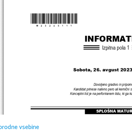
*M23245111
* 
INFORMAT
Izpitna pola 
1
Sobota, 26. avgust 2023
Dovoljeno gradivo in pripom
Kandidat prinese nalivno pero ali kemični s
Konceptni list je na perforiranem listu
, 
ki ga k
SPLOŠNA MATU
orodne vsebine