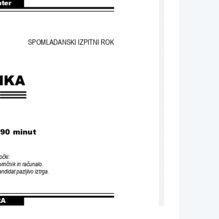
nter
SPOMLADANSKI IZPITNI ROK
IKA
/ 90 minut
očki
:
vinčnik in računalo
.
andidat pazljivo iztrga
.
RA