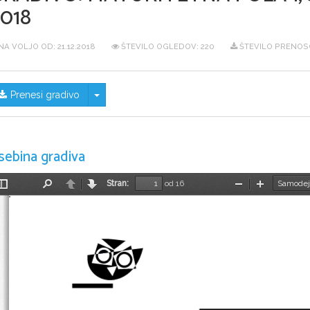
018
NA VOLJO OD:
21.12.2018
ŠTEVILO OGLEDOV: 220
ŠTEVILO PRENOSO
Skrij/prikaži meni
Prenesi gradivo
sebina gradiva
Stran:
od 16
Preklopi
Najdi
Nazaj
Naprej
Pomanjšaj
Povečaj
stransko
vrstico