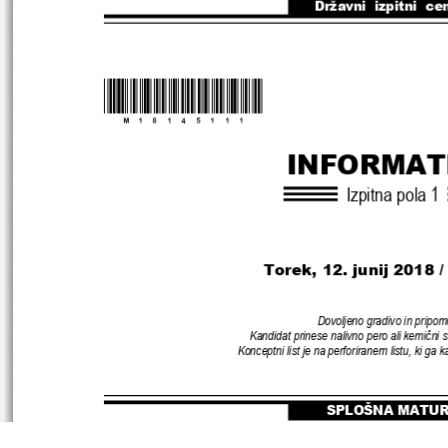
Državni  izpitni  ce
*M18145111
* 
INFORMAT
Izpitna pola 
1
Torek, 12. junij 2018 
Dovoljeno gradivo in pripom
Kandidat prinese nalivno pero ali kemični s
Konceptni list je na perforiranem listu
, 
ki ga k
SPLOŠNA MATU