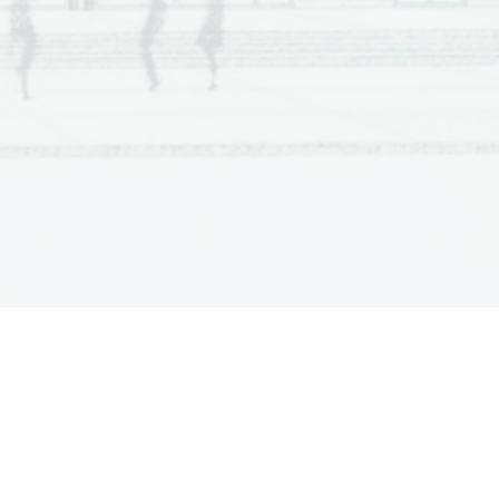
 Scientia  Est  Potentia  Scientia  Est  Potentia
 Scientia  Est  Potentia  Scientia  Est  Potentia
.   
 Scientia  Est  Potentia  Scientia  Est  Potentia
 Scientia  Est  Potentia  Scientia  Est  Potentia
V sivo polje ne pišite
 Scientia  Est  Potentia  Scientia  Est  Potentia
 Scientia  Est  Potentia  Scientia  Est  Potentia
 Scientia  Est  Potentia  Scientia  Est  Potentia
 Scientia  Est  Potentia  Scientia  Est  Potentia
 Scientia  Est  Potentia  Scientia  Est  Potentia
 Scientia  Est  Potentia  Scientia  Est  Potentia
 Scientia  Est  Potentia  Scientia  Est  Potentia
 Scientia  Est  Potentia  Scientia  Est  Potentia
 Scientia  Est  Potentia  Scientia  Est  Potentia
 Scientia  Est  Potentia  Scientia  Est  Potentia
.   
 Scientia  Est  Potentia  Scientia  Est  Potentia
 Scientia  Est  Potentia  Scientia  Est  Potentia
V sivo polje ne pišite
 Scientia  Est  Potentia  Scientia  Est  Potentia
 Scientia  Est  Potentia  Scientia  Est  Potentia
 Scientia  Est  Potentia  Scientia  Est  Potentia
 Scientia  Est  Potentia  Scientia  Est  Potentia
 Scientia  Est  Potentia  Scientia  Est  Potentia
 Scientia  Est  Potentia  Scientia  Est  Potentia
 Scientia  Est  Potentia  Scientia  Est  Potentia
 Scientia  Est  Potentia  Scientia  Est  Potentia
 Scientia  Est  Potentia  Scientia  Est  Potentia
 Scientia  Est  Potentia  Scientia  Est  Potentia
 Scientia  Est  Potentia  Scientia  Est  Potentia
.   
 Scientia  Est  Potentia  Scientia  Est  Potentia
V sivo polje ne pišite
 Scientia  Est  Potentia  Scientia  Est  Potentia
 Scientia  Est  Potentia  Scientia  Est  Potentia
 Scientia  Est  Potentia  Scientia  Est  Potentia
 Scientia  Est  Potentia  Scientia  Est  Potentia
 Scientia  Est  Potentia  Scientia  Est  Potentia
 Scientia  Est  Potentia  Scientia  Est  Potentia
 Scientia  Est  Potentia  Scientia  Est  Potentia
 Scientia  Est  Potentia  Scientia  Est  Potentia
 Scientia  Est  Potentia  Scientia  Est  Potentia
 Scientia  Est  Potentia  Scientia  Est  Potentia
 Scientia  Est  Potentia  Scientia  Est  Potentia
.   