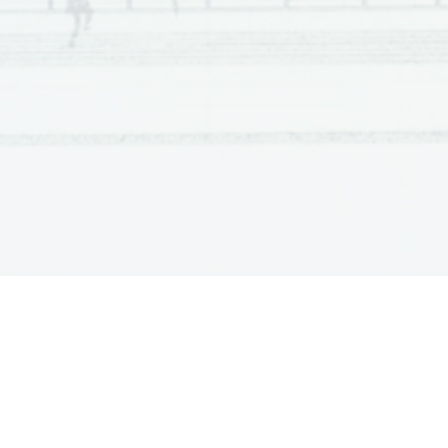
Scientia  Est  Potentia  Scientia  Est  Potentia  Scientia  Est  Potentia 
Scientia  Est  Potentia  Scientia  Est  Potentia  Scientia  Est  Potentia 
Scientia  Est  Potentia  Scientia  Est  Potentia  Scientia  Est  Potentia 
Scientia  Est  Potentia  Scientia  Est  Potentia  Scientia  Est  Potentia 
Scientia  Est  Potentia  Scientia  Est  Potentia  Scientia  Est  Potentia 
Scientia  Est  Potentia  Scientia  Est  Potentia  Scientia  Est  Potentia 
Scientia  Est  Potentia  Scientia  Est  Potentia  Scientia  Est  Potentia 
Scientia  Est  Potentia  Scientia  Est  Potentia  Scientia  Est  Potentia 
Scientia  Est  Potentia  Scientia  Est  Potentia  Scientia  Est  Potentia 
Scientia  Est  Potentia  Scientia  Est  Potentia  Scientia  Est  Potentia 
Scientia  Est  Potentia  Scientia  Est  Potentia  Scientia  Est  Potentia 
Scientia  Est  Potentia  Scientia  Est  Potentia  Scientia  Est  Potentia 
Scientia  Est  Potentia  Scientia  Est  Potentia  Scientia  Est  Potentia 
Scientia  Est  Potentia  Scientia  Est  Potentia  Scientia  Est  Potentia 
Scientia  Est  Potentia  Scientia  Est  Potentia  Scientia  Est  Potentia 
Scientia  Est  Potentia  Scientia  Est  Potentia  Scientia  Est  Potentia 
Scientia  Est  Potentia  Scientia  Est  Potentia  Scientia  Est  Potentia 
Scientia  Est  Potentia  Scientia  Est  Potentia  Scientia  Est  Potentia 
Scientia  Est  Potentia  Scientia  Est  Potentia  Scientia  Est  Potentia 
Scientia  Est  Potentia  Scientia  Est  Potentia  Scientia  Est  Potentia 
Scientia  Est  Potentia  Scientia  Est  Potentia  Scientia  Est  Potentia 
Scientia  Est  Potentia  Scientia  Est  Potentia  Scientia  Est  Potentia 
Scientia  Est  Potentia  Scientia  Est  Potentia  Scientia  Est  Potentia 
Scientia  Est  Potentia  Scientia  Est  Potentia  Scientia  Est  Potentia 
Scientia  Est  Potentia  Scientia  Est  Potentia  Scientia  Est  Potentia 
Scientia  Est  Potentia  Scientia  Est  Potentia  Scientia  Est  Potentia 
Scientia  Est  Potentia  Scientia  Est  Potentia  Scientia  Est  Potentia 
Scientia  Est  Potentia  Scientia  Est  Potentia  Scientia  Est  Potentia 
Scientia  Est  Potentia  Scientia  Est  Potentia  Scientia  Est  Potentia 
Scientia  Est  Potentia  Scientia  Est  Potentia  Scientia  Est  Potentia 
Scientia  Est  Potentia  Scientia  Est  Potentia  Scientia  Est  Potentia 
Scientia  Est  Potentia  Scientia  Est  Potentia  Scientia  Est  Potentia 
Scientia  Est  Potentia  Scientia  Est  Potentia  Scientia  Est  Potentia 
Scientia  Est  Potentia  Scientia  Est  Potentia  Scientia  Est  Potentia 
Scientia  Est  Potentia  Scientia  Est  Potentia  Scientia  Est  Potentia 
Scientia  Est  Potentia  Scientia  Est  Potentia  Scientia  Est  Potentia 
Scientia  Est  Potentia  Scientia  Est  Potentia  Scientia  Est  Potentia 
Scientia  Est  Potentia  Scientia  Est  Potentia  Scientia  Est  Potentia 
Scientia  Est  Potentia  Scientia  Est  Potentia  Scientia  Est  Potentia 