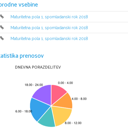
orodne vsebine
Maturitetna pola 1, spomladanski rok 2018
Maturitetna pola 1, spomladanski rok 2018
Maturitetna pola 1, spomladanski rok 2018
NAVODILA KANDIDATU
tatistika prenosov
Pazljivo preberite ta navodila.
Ne odpirajte izpitne pole in ne začenjajte reševati nalog
, 
dokler vam n
Prilepite kodo oziroma vpišite svojo šifro (
v okvirček desno zgoraj
).
DNEVNA PORAZDELITEV
Izpitna pola vsebuje 
15 
nalog
. 
Število točk
, 
ki jih lahko dosežete
, 
je 
36. 
v izpitni poli
.
Rešitve pišite z nalivnim peresom ali s kemičnim svinčnikom v izpitno p
Kadar je smiselno
, 
narišite skico
, 
čeprav je naloga ne zahteva
, 
saj vam bo 
Če  se  zmotite
, 
napisano  prečrtajte  in  rešitev  zapišite  na  novo
. 
Nečitlj
0 
točkami
. 
Osnutki rešitev
, 
ki jih lahko napišete na konceptni list
, 
se pri oc
Zaupajte vase in v svoje zmožnosti
. 
Želimo vam veliko uspeha
.
Ta pola ima 16 strani, od tega 1 
prazno
.