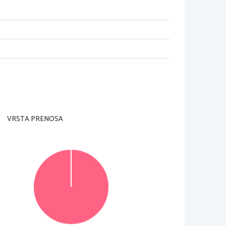
adzorni učitelj tega ne dovoli
.
VRSTA PRENOSA
Za posamezno nalogo je število točk navedeno 
olo v za to predvideni prostor 
znotraj  okvirja
. 
morda pomagala k pravilni rešitvi
. 
Pišite čitljivo
. 
ivi  zapisi  in  nejasni  popravki  bodo  ocenjeni  z 
enjevanju ne upoštevajo
.
© Državni izpitni center
Vse pravice pridržane
.