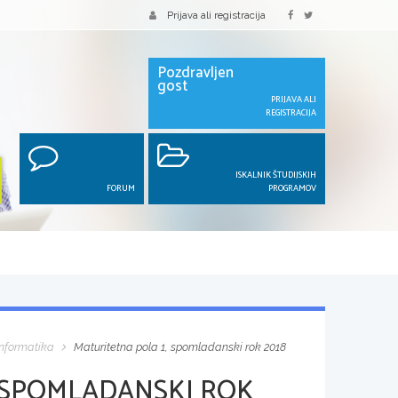
Prijava ali registracija
Pozdravljen
gost
PRIJAVA ALI
REGISTRACIJA
ISKALNIK ŠTUDIJSKIH
FORUM
PROGRAMOV
Informatika
Maturitetna pola 1, spomladanski rok 2018
 SPOMLADANSKI ROK