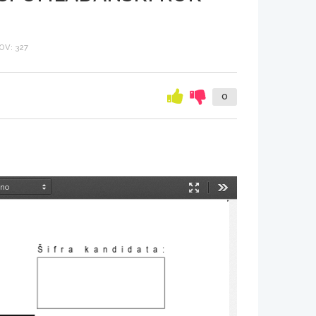
V: 327
0
Način
Orodja
predstavitve
Šifra kandidata
: