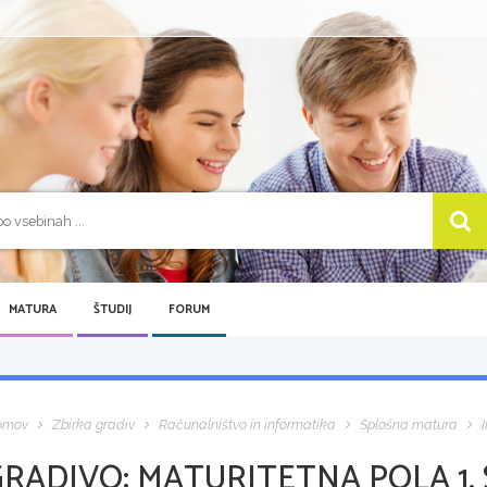
MATURA
ŠTUDIJ
FORUM
omov
Zbirka gradiv
Računalništvo in informatika
Splošna matura
GRADIVO:
MATURITETNA POLA 1,