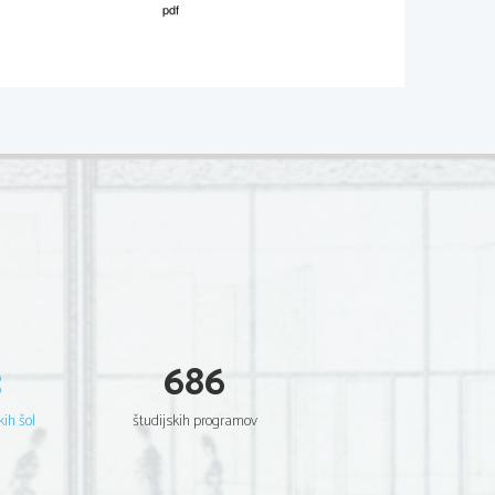
02*
.
V sivo polje ne pišite
 Scientia  Est  Potentia  Scientia  Est  Potentia
 Scientia  Est  Potentia  Scientia  Est  Potentia
 Scientia  Est  Potentia  Scientia  Est  Potentia
 Scientia  Est  Potentia  Scientia  Est  Potentia
 Scientia  Est  Potentia  Scientia  Est  Potentia
 Scientia  Est  Potentia  Scientia  Est  Potentia
 Scientia  Est  Potentia  Scientia  Est  Potentia
 Scientia  Est  Potentia  Scientia  Est  Potentia
.     
 Scientia  Est  Potentia  Scientia  Est  Potentia
 Scientia  Est  Potentia  Scientia  Est  Potentia
V sivo polje ne pišite
 Scientia  Est  Potentia  Scientia  Est  Potentia
 Scientia  Est  Potentia  Scientia  Est  Potentia
 Scientia  Est  Potentia  Scientia  Est  Potentia
 Scientia  Est  Potentia  Scientia  Est  Potentia
 Scientia  Est  Potentia  Scientia  Est  Potentia
 Scientia  Est  Potentia  Scientia  Est  Potentia
 Scientia  Est  Potentia  Scientia  Est  Potentia
 Scientia  Est  Potentia  Scientia  Est  Potentia
 Scientia  Est  Potentia  Scientia  Est  Potentia
 Scientia  Est  Potentia  Scientia  Est  Potentia
3
686
 Scientia  Est  Potentia  Scientia  Est  Potentia
.   
 Scientia  Est  Potentia  Scientia  Est  Potentia
V sivo polje ne pišite
 Scientia  Est  Potentia  Scientia  Est  Potentia
 Scientia  Est  Potentia  Scientia  Est  Potentia
kih šol
študijskih programov
 Scientia  Est  Potentia  Scientia  Est  Potentia
 Scientia  Est  Potentia  Scientia  Est  Potentia
 Scientia  Est  Potentia  Scientia  Est  Potentia
 Scientia  Est  Potentia  Scientia  Est  Potentia
 Scientia  Est  Potentia  Scientia  Est  Potentia
 Scientia  Est  Potentia  Scientia  Est  Potentia
 Scientia  Est  Potentia  Scientia  Est  Potentia