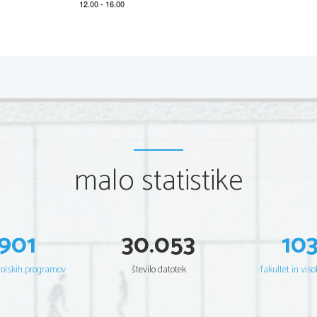
*M18145111
2/16 
Scientia  Est  Potentia  Scientia  Est  Potentia  Scientia  Est  Potentia 
Scientia  Est  Potentia  Scientia  Est  Potentia  Scientia  Est  Potentia 
Scientia  Est  Potentia  Scientia  Est  Potentia  Scientia  Est  Potentia 
Scientia  Est  Potentia  Scientia  Est  Potentia  Scientia  Est  Potentia 
Scientia  Est  Potentia  Scientia  Est  Potentia  Scientia  Est  Potentia 
Scientia  Est  Potentia  Scientia  Est  Potentia  Scientia  Est  Potentia 
Scientia  Est  Potentia  Scientia  Est  Potentia  Scientia  Est  Potentia 
Scientia  Est  Potentia  Scientia  Est  Potentia  Scientia  Est  Potentia 
Scientia  Est  Potentia  Scientia  Est  Potentia  Scientia  Est  Potentia 
Scientia  Est  Potentia  Scientia  Est  Potentia  Scientia  Est  Potentia 
Scientia  Est  Potentia  Scientia  Est  Potentia  Scientia  Est  Potentia 
malo statistike
Scientia  Est  Potentia  Scientia  Est  Potentia  Scientia  Est  Potentia 
Scientia  Est  Potentia  Scientia  Est  Potentia  Scientia  Est  Potentia 
Scientia  Est  Potentia  Scientia  Est  Potentia  Scientia  Est  Potentia 
Scientia  Est  Potentia  Scientia  Est  Potentia  Scientia  Est  Potentia 
Scientia  Est  Potentia  Scientia  Est  Potentia  Scientia  Est  Potentia 
Scientia  Est  Potentia  Scientia  Est  Potentia  Scientia  Est  Potentia 
Scientia  Est  Potentia  Scientia  Est  Potentia  Scientia  Est  Potentia 
Scientia  Est  Potentia  Scientia  Est  Potentia  Scientia  Est  Potentia 
Scientia  Est  Potentia  Scientia  Est  Potentia  Scientia  Est  Potentia 
901
30.053
10
Scientia  Est  Potentia  Scientia  Est  Potentia  Scientia  Est  Potentia 
Scientia  Est  Potentia  Scientia  Est  Potentia  Scientia  Est  Potentia 
Scientia  Est  Potentia  Scientia  Est  Potentia  Scientia  Est  Potentia 
Scientia  Est  Potentia  Scientia  Est  Potentia  Scientia  Est  Potentia 
šolskih programov
število datotek
fakultet in viso
Scientia  Est  Potentia  Scientia  Est  Potentia  Scientia  Est  Potentia 
Scientia  Est  Potentia  Scientia  Est  Potentia  Scientia  Est  Potentia 
Scientia  Est  Potentia  Scientia  Est  Potentia  Scientia  Est  Potentia 
Scientia  Est  Potentia  Scientia  Est  Potentia  Scientia  Est  Potentia 
Scientia  Est  Potentia  Scientia  Est  Potentia  Scientia  Est  Potentia 
Scientia  Est  Potentia  Scientia  Est  Potentia  Scientia  Est  Potentia 
Scientia  Est  Potentia  Scientia  Est  Potentia  Scientia  Est  Potentia 