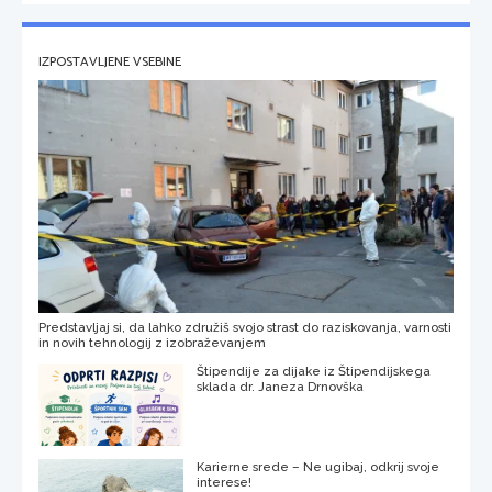
IZPOSTAVLJENE VSEBINE
Predstavljaj si, da lahko združiš svojo strast do raziskovanja, varnosti
in novih tehnologij z izobraževanjem
Štipendije za dijake iz Štipendijskega
sklada dr. Janeza Drnovška
Karierne srede – Ne ugibaj, odkrij svoje
interese!