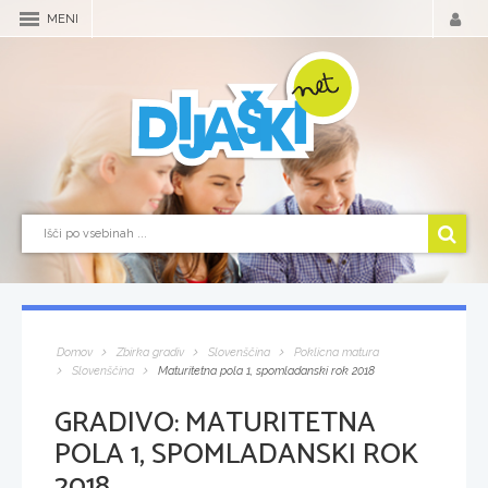
MENI
Domov
Zbirka gradiv
Slovenščina
Poklicna matura
Slovenščina
Maturitetna pola 1, spomladanski rok 2018
GRADIVO:
MATURITETNA
POLA 1, SPOMLADANSKI ROK
2018