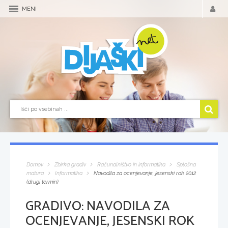
MENI
Domov
Zbirka gradiv
Računalništvo in informatika
Splošna
matura
Informatika
Navodila za ocenjevanje, jesenski rok 2012
(drugi termin)
GRADIVO:
NAVODILA ZA
OCENJEVANJE, JESENSKI ROK