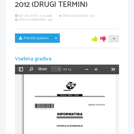
2012 (DRUGI TERMIN)
NA VOLJO OD:
21.12.2018
ŠTEVILO OGLEDOV: 273
ŠTEVILO PRENOSOV: 209
Skrij/prikaži meni
Prenesi gradivo
-1
Vsebina gradiva
Stran:
od 14
Preklopi
Najdi
Pomanjšaj
Povečaj
Orodja
stransko
vrstico
Državni  izpitni  center
*M12245123*
JESENSKI IZPITNI ROK
INFORMATIKA
NAVODILA ZA OCENJEVANJE