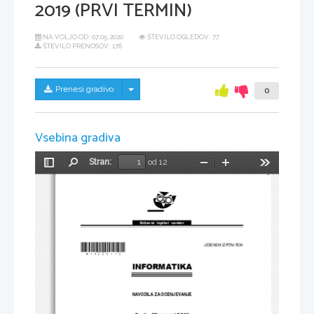
2019 (PRVI TERMIN)
NA VOLJO OD:
07.05.2020
ŠTEVILO OGLEDOV: 77
ŠTEVILO PRENOSOV: 176
Skrij/prikaži meni
Prenesi gradivo
0
Vsebina gradiva
Stran:
od 12
Preklopi
Najdi
Pomanjšaj
Povečaj
Orodja
stransko
vrstico
Državni  izpitni  center
*M19245113*
JESENSKI IZPITNI ROK
INFORMATIKA
NAVODILA ZA OCENJEVANJE
Sreda, 28. avgust 2019