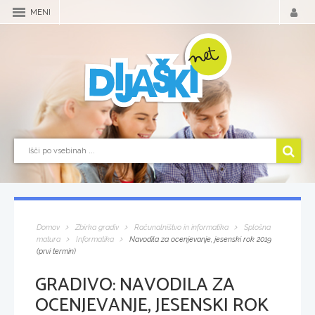
MENI
Domov
Zbirka gradiv
Računalništvo in informatika
Splošna
matura
Informatika
Navodila za ocenjevanje, jesenski rok 2019
(prvi termin)
GRADIVO:
NAVODILA ZA
OCENJEVANJE, JESENSKI ROK