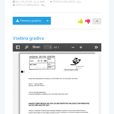
NA VOLJO OD:
21.12.2018
ŠTEVILO OGLEDOV: 373
ŠTEVILO PRENOSOV: 285
Skrij/prikaži meni
Prenesi gradivo
-1
Vsebina gradiva
Stran:
od 1
Preklopi
Najdi
Pomanjšaj
Povečaj
Orodja
stransko
vrstico