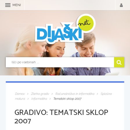
MENI
Domov
Zbirka gradiv
Računalništvo in informatika
Splošna
matura
Informatika
Tematski sklop 2007
GRADIVO:
TEMATSKI SKLOP
2007