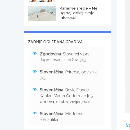
Karierne srede – Ne
ugibaj, odkrij svoje
interese!
ZADNJE OGLEDANA GRADIVA
Zgodovina
: Slovenci v prvi
Jugoslovanski državi [05]
Slovenščina
: Priredja, odvisniki
[03]
Slovenščina
: Bevk, France:
Kaplan Martin Čedermac [05] -
obnova, osebe, življenjepis
Slovenščina
: Moderna
romantika
S