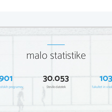
2 
Scientia  Est  Potentia  Scientia  Est  Po
tentia  Scientia  Est  Potenti
Scientia  Est  Potentia  Scientia  Est  Po
tentia  Scientia  Est  Potenti
Scientia  Est  Potentia  Scientia  Est  Po
tentia  Scientia  Est  Potenti
Scientia  Est  Potentia  Scientia  Est  Po
tentia  Scientia  Est  Potenti
Scientia  Est  Potentia  Scientia  Est  Po
tentia  Scientia  Est  Potenti
Scientia  Est  Potentia  Scientia  Est  Po
tentia  Scientia  Est  Potenti
Scientia  Est  Potentia  Scientia  Est  Po
tentia  Scientia  Est  Potenti
Scientia  Est  Potentia  Scientia  Est  Po
tentia  Scientia  Est  Potenti
Scientia  Est  Potentia  Scientia  Est  Po
tentia  Scientia  Est  Potenti
Scientia  Est  Potentia  Scientia  Est  Po
tentia  Scientia  Est  Potenti
Scientia  Est  Potentia  Scientia  Est  Po
tentia  Scientia  Est  Potenti
Scientia  Est  Potentia  Scientia  Est  Po
tentia  Scientia  Est  Potenti
malo statistike
Scientia  Est  Potentia  Scientia  Est  Po
tentia  Scientia  Est  Potenti
Scientia  Est  Potentia  Scientia  Est  Po
tentia  Scientia  Est  Potenti
Scientia  Est  Potentia  Scientia  Est  Po
tentia  Scientia  Est  Potenti
Scientia  Est  Potentia  Scientia  Est  Po
tentia  Scientia  Est  Potenti
Scientia  Est  Potentia  Scientia  Est  Po
tentia  Scientia  Est  Potenti
Scientia  Est  Potentia  Scientia  Est  Po
tentia  Scientia  Est  Potenti
Scientia  Est  Potentia  Scientia  Est  Po
tentia  Scientia  Est  Potenti
Scientia  Est  Potentia  Scientia  Est  Po
tentia  Scientia  Est  Potenti
901
30.053
10
Scientia  Est  Potentia  Scientia  Est  Po
tentia  Scientia  Est  Potenti
Scientia  Est  Potentia  Scientia  Est  Po
tentia  Scientia  Est  Potenti
Scientia  Est  Potentia  Scientia  Est  Po
tentia  Scientia  Est  Potenti
Scientia  Est  Potentia  Scientia  Est  Po
tentia  Scientia  Est  Potenti
Scientia  Est  Potentia  Scientia  Est  Po
tentia  Scientia  Est  Potenti
šolskih programov
število datotek
fakultet in viso
Scientia  Est  Potentia  Scientia  Est  Po
tentia  Scientia  Est  Potenti
Scientia  Est  Potentia  Scientia  Est  Po
tentia  Scientia  Est  Potenti
Scientia  Est  Potentia  Scientia  Est  Po
tentia  Scientia  Est  Potenti
Scientia  Est  Potentia  Scientia  Est  Po
tentia  Scientia  Est  Potenti
Scientia  Est  Potentia  Scientia  Est  Po
tentia  Scientia  Est  Potenti
Scientia  Est  Potentia  Scientia  Est  Po
tentia  Scientia  Est  Potenti
Scientia  Est  Potentia  Scientia  Est  Po
tentia  Scientia  Est  Potenti
Scientia  Est  Potentia  Scientia  Est  Po
tentia  Scientia  Est  Potenti
Scientia  Est  Potentia  Scientia  Est  Po
tentia  Scientia  Est  Potenti