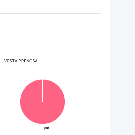
nadzorni u
č
itelj tega ne dovoli.
rani in na ocenj
evalni obrazec). Svojo šifro vpišite 
VRSTA PRENOSA
 posamezno nalogo je število to
č
k navedeno v 
e 
v izpitno polo
v za to predvideni prostor. Kadar 
 pomagala k pravilni rešitvi. Pišite 
č
itljivo. 
Č
e se 
 nejasni
 popravki bodo ocenjeni z 0 to
č
kami. 
u ne upoštevajo.
© RIC 2013