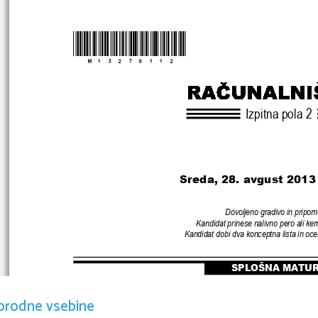
*M13278112*
Izpitna pola 2
Sreda, 28. avgust 
2013 
Dovoljeno gradivo in pripom
Kandidat prinese nalivno pero ali ke
Kandidat dobi dva konceptna lista
 in oc
SPLOŠNA MATU
orodne vsebine