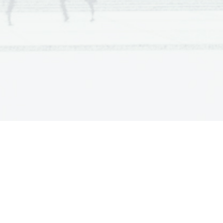
a  Scientia
  Est  Potentia  Scientia  Est  Potentia
a  Scientia
  Est  Potentia  Scientia  Est  Potentia
a  Scientia
  Est  Potentia  Scientia  Est  Potentia
a  Scientia
  Est  Potentia  Scientia  Est  Potentia
a  Scientia
  Est  Potentia  Scientia  Est  Potentia
a  Scientia
  Est  Potentia  Scientia  Est  Potentia
a  Scientia
  Est  Potentia  Scientia  Est  Potentia
a  Scientia
  Est  Potentia  Scientia  Est  Potentia
a  Scientia
  Est  Potentia  Scientia  Est  Potentia
a  Scientia
  Est  Potentia  Scientia  Est  Potentia
a  Scientia
  Est  Potentia  Scientia  Est  Potentia
a  Scientia
  Est  Potentia  Scientia  Est  Potentia
a  Scientia
  Est  Potentia  Scientia  Est  Potentia
a  Scientia
  Est  Potentia  Scientia  Est  Potentia
a  Scientia
  Est  Potentia  Scientia  Est  Potentia
a  Scientia
  Est  Potentia  Scientia  Est  Potentia
a  Scientia
  Est  Potentia  Scientia  Est  Potentia
a  Scientia
  Est  Potentia  Scientia  Est  Potentia
a  Scientia
  Est  Potentia  Scientia  Est  Potentia
a  Scientia
  Est  Potentia  Scientia  Est  Potentia
a  Scientia
  Est  Potentia  Scientia  Est  Potentia
a  Scientia
  Est  Potentia  Scientia  Est  Potentia
a  Scientia
  Est  Potentia  Scientia  Est  Potentia
a  Scientia
  Est  Potentia  Scientia  Est  Potentia
a  Scientia
  Est  Potentia  Scientia  Est  Potentia
a  Scientia
  Est  Potentia  Scientia  Est  Potentia
a  Scientia
  Est  Potentia  Scientia  Est  Potentia
a  Scientia
  Est  Potentia  Scientia  Est  Potentia
a  Scientia
  Est  Potentia  Scientia  Est  Potentia
a  Scientia
  Est  Potentia  Scientia  Est  Potentia
a  Scientia
  Est  Potentia  Scientia  Est  Potentia
a  Scientia
  Est  Potentia  Scientia  Est  Potentia
a  Scientia
  Est  Potentia  Scientia  Est  Potentia
a  Scientia
  Est  Potentia  Scientia  Est  Potentia
a  Scientia
  Est  Potentia  Scientia  Est  Potentia
a  Scientia
  Est  Potentia  Scientia  Est  Potentia
a  Scientia
  Est  Potentia  Scientia  Est  Potentia
a  Scientia
  Est  Potentia  Scientia  Est  Potentia
a  Scientia
  Est  Potentia  Scientia  Est  Potentia
a  Scientia
  Est  Potentia  Scientia  Est  Potentia