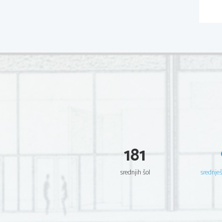
181
srednjih šol
srednje