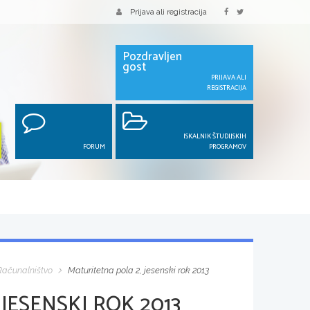
Prijava ali registracija
Pozdravljen
gost
PRIJAVA ALI
REGISTRACIJA
ISKALNIK ŠTUDIJSKIH
FORUM
PROGRAMOV
Računalništvo
Maturitetna pola 2, jesenski rok 2013
JESENSKI ROK 2013