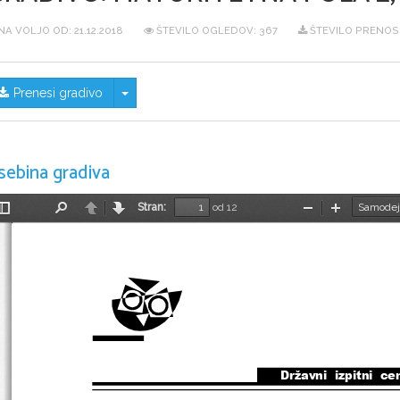
NA VOLJO OD:
21.12.2018
ŠTEVILO OGLEDOV: 367
ŠTEVILO PRENOS
Skrij/prikaži meni
Prenesi gradivo
sebina gradiva
Stran:
od 12
Preklopi
Najdi
Nazaj
Naprej
Pomanjšaj
Povečaj
stransko
vrstico
Državni  izpitni  ce