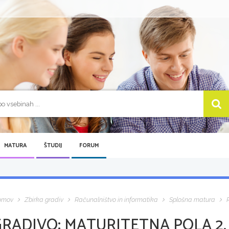
MATURA
ŠTUDIJ
FORUM
omov
Zbirka gradiv
Računalništvo in informatika
Splošna matura
GRADIVO:
MATURITETNA POLA 2, 