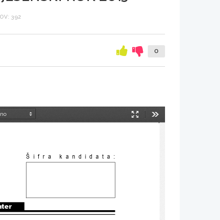
OV: 392
0
Način
Orodja
predstavitve
Šifra kandidata:
nter