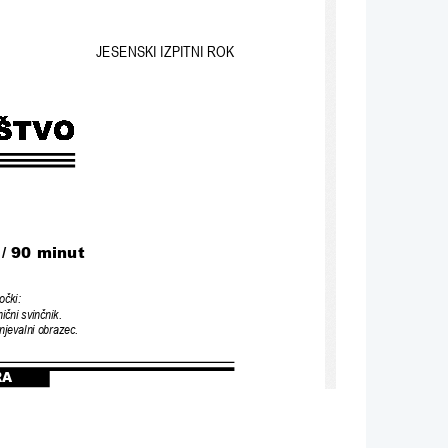
JESENSKI IZPITNI ROK
/ 90 minut
o
č
ki:
mi
č
ni svin
č
nik.
enjevalni obrazec.
RA