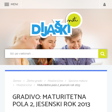
MENI
Domov
Zbirka gradiv
Madžarščina
Splošna matura
Madžarščina
Maturitetna pola 2, jesenski rok 2013
GRADIVO:
MATURITETNA
POLA 2, JESENSKI ROK 2013