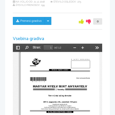
NA VOLJO OD:
21.12.2018
ŠTEVILO OGLEDOV: 275
ŠTEVILO PRENOSOV: 199
Skrij/prikaži meni
Prenesi gradivo
0
Vsebina gradiva
Stran:
od 12
Preklopi
Najdi
Pomanjšaj
Povečaj
Orodja
stransko
vrstico
A jelölt kódszáma:
Državni  izpitni  center
*M13213112*
Ő
SZI VIZSGAID
Ő
SZAK
2. feladatlap
Nem m
ű
vészi szöveg elemzése    
2013. augusztus 24., 
szombat / 90 perc 
Engedélyezett segédeszközök: 
A jelölt golyóstollat vagy tölt
ő
tollat hoz magával. 
A jelölt egy értékel
ő
lapot és egy pótlapot kap a vázlatkészítéshez.
A nem m
ű
vészi szöveg perforált lapon van, amelyet a jelölt óvatosan kitép(het).
ÁLTALÁNOS ÉRETTSÉGI VIZSGA