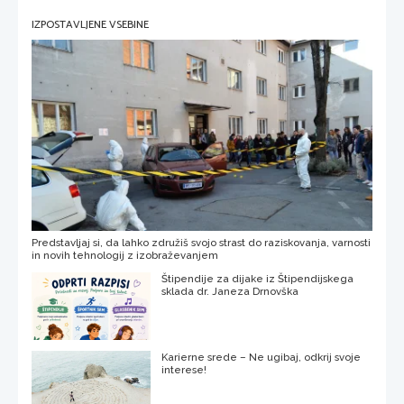
IZPOSTAVLJENE VSEBINE
Predstavljaj si, da lahko združiš svojo strast do raziskovanja, varnosti
in novih tehnologij z izobraževanjem
Štipendije za dijake iz Štipendijskega
sklada dr. Janeza Drnovška
Karierne srede – Ne ugibaj, odkrij svoje
interese!