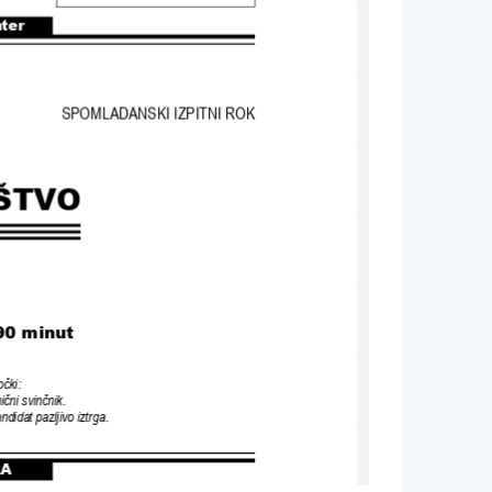
nter
SPOMLADANSKI IZPITNI ROK
ŠTVO
90 
minut
očki
:
ični svinčnik
.
andidat pazljivo iztrga
.
A