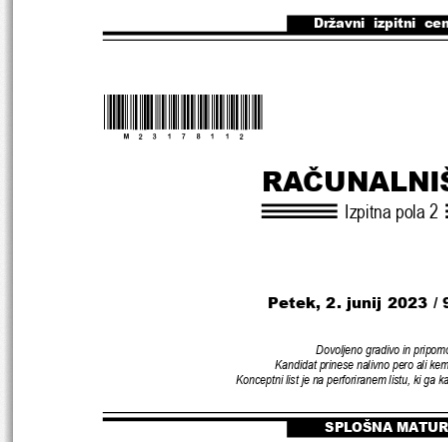
Državni  izpitni  ce
*M23178112
* 
RAČUNALNI
Izpitna pola 
2
Petek
, 2. 
junij 
2023 
/ 
Dovoljeno gradivo in pripom
Kandidat prinese nalivno pero ali kem
Konceptni list je na perforiranem listu
, 
ki ga k
SPLOŠNA MATUR