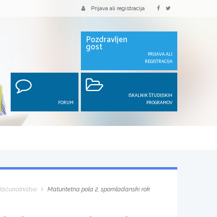
Prijava ali registracija
Pozdravljen
gost
PRIJAVA ALI
REGISTRACIJA
ISKALNIK ŠTUDIJSKIH
FORUM
PROGRAMOV
Računalništvo
Maturitetna pola 2, spomladanski rok