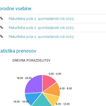
orodne vsebine
Maturitetna pola 2, spomladanski rok 2023
Maturitetna pola 2, spomladanski rok 2023
Maturitetna pola 2, spomladanski rok 2023
NAVODILA KANDIDATU
tatistika prenosov
Pazljivo preberite ta navodila
. 
Ne odpirajte izpitne pole in ne začenjajte reševati nalog
, 
dokler vam na
Prilepite kodo oziroma vpišite svojo šifro 
(
v okvirček desno zgoraj na tej str
DNEVNA PORAZDELITEV
Izpitna pola vsebuje 
20 
nalog
. 
Število točk
, 
ki jih lahko dosežete
,  je 
40
. 
izpitni poli
.
Rešitve pišite z nalivnim peresom ali s kemičnim svinčnikom v izpitno 
Kadar je smiselno
, 
narišite skico
, 
čeprav je naloga ne zahteva
, 
saj vam b
Če se zmotite
, 
napisano prečrtajte in rešitev zapišite na novo
. 
Nečitljivi z
Osnutki rešitev
, 
ki jih lahko napišete na konceptni list
, 
se pri ocenjevanju n
Zaupajte vase in v svoje zmožnosti
. 
Želimo vam veliko uspeha
.
Ta pola ima 
12 
strani
, od tega 
1 
prazno
.