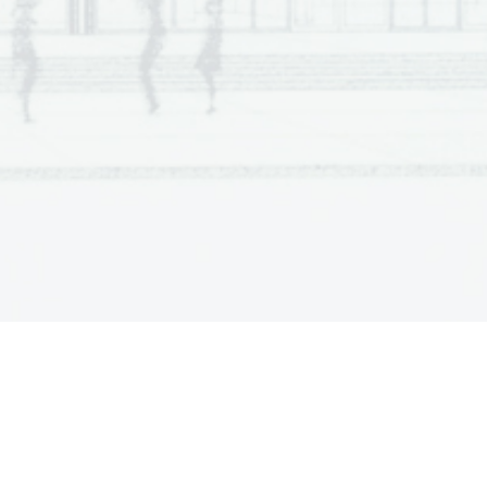
  Scientia  Est  Potentia  Scientia  Est  Potentia
  Scientia  Est  Potentia  Scientia  Est  Potentia
  Scientia  Est  Potentia  Scientia  Est  Potentia
  Scientia  Est  Potentia  Scientia  Est  Potentia
.   
  Scientia  Est  Potentia  Scientia  Est  Potentia
  Scientia  Est  Potentia  Scientia  Est  Potentia
V sivo polje ne pišite
  Scientia  Est  Potentia  Scientia  Est  Potentia
  Scientia  Est  Potentia  Scientia  Est  Potentia
  Scientia  Est  Potentia  Scientia  Est  Potentia
  Scientia  Est  Potentia  Scientia  Est  Potentia
  Scientia  Est  Potentia  Scientia  Est  Potentia
  Scientia  Est  Potentia  Scientia  Est  Potentia
  Scientia  Est  Potentia  Scientia  Est  Potentia
  Scientia  Est  Potentia  Scientia  Est  Potentia
  Scientia  Est  Potentia  Scientia  Est  Potentia
  Scientia  Est  Potentia  Scientia  Est  Potentia
  Scientia  Est  Potentia  Scientia  Est  Potentia
.   
  Scientia  Est  Potentia  Scientia  Est  Potentia
V sivo polje ne pišite
  Scientia  Est  Potentia  Scientia  Est  Potentia
  Scientia  Est  Potentia  Scientia  Est  Potentia
  Scientia  Est  Potentia  Scientia  Est  Potentia
  Scientia  Est  Potentia  Scientia  Est  Potentia
  Scientia  Est  Potentia  Scientia  Est  Potentia
  Scientia  Est  Potentia  Scientia  Est  Potentia
  Scientia  Est  Potentia  Scientia  Est  Potentia
  Scientia  Est  Potentia  Scientia  Est  Potentia
  Scientia  Est  Potentia  Scientia  Est  Potentia
  Scientia  Est  Potentia  Scientia  Est  Potentia
  Scientia  Est  Potentia  Scientia  Est  Potentia
.   
  Scientia  Est  Potentia  Scientia  Est  Potentia
V sivo polje ne pišite
  Scientia  Est  Potentia  Scientia  Est  Potentia
  Scientia  Est  Potentia  Scientia  Est  Potentia
  Scientia  Est  Potentia  Scientia  Est  Potentia
  Scientia  Est  Potentia  Scientia  Est  Potentia
  Scientia  Est  Potentia  Scientia  Est  Potentia
  Scientia  Est  Potentia  Scientia  Est  Potentia
  Scientia  Est  Potentia  Scientia  Est  Potentia
  Scientia  Est  Potentia  Scientia  Est  Potentia
  Scientia  Est  Potentia  Scientia  Est  Potentia
  Scientia  Est  Potentia  Scientia  Est  Potentia