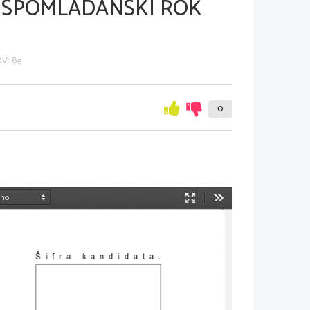
, SPOMLADANSKI ROK
V: 85
0
Način
Orodja
predstavitve
Šifra kandidata
: