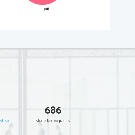
02*
.
V sivo polje ne pišite
  Scientia  Est  Potentia  Scientia  Est  Potentia
  Scientia  Est  Potentia  Scientia  Est  Potentia
  Scientia  Est  Potentia  Scientia  Est  Potentia
  Scientia  Est  Potentia  Scientia  Est  Potentia
  Scientia  Est  Potentia  Scientia  Est  Potentia
  Scientia  Est  Potentia  Scientia  Est  Potentia
  Scientia  Est  Potentia  Scientia  Est  Potentia
  Scientia  Est  Potentia  Scientia  Est  Potentia
.     
  Scientia  Est  Potentia  Scientia  Est  Potentia
  Scientia  Est  Potentia  Scientia  Est  Potentia
V sivo polje ne pišite
  Scientia  Est  Potentia  Scientia  Est  Potentia
  Scientia  Est  Potentia  Scientia  Est  Potentia
  Scientia  Est  Potentia  Scientia  Est  Potentia
  Scientia  Est  Potentia  Scientia  Est  Potentia
  Scientia  Est  Potentia  Scientia  Est  Potentia
  Scientia  Est  Potentia  Scientia  Est  Potentia
  Scientia  Est  Potentia  Scientia  Est  Potentia
  Scientia  Est  Potentia  Scientia  Est  Potentia
  Scientia  Est  Potentia  Scientia  Est  Potentia
  Scientia  Est  Potentia  Scientia  Est  Potentia
3
686
  Scientia  Est  Potentia  Scientia  Est  Potentia
.   
  Scientia  Est  Potentia  Scientia  Est  Potentia
V sivo polje ne pišite
  Scientia  Est  Potentia  Scientia  Est  Potentia
  Scientia  Est  Potentia  Scientia  Est  Potentia
kih šol
študijskih programov
  Scientia  Est  Potentia  Scientia  Est  Potentia
  Scientia  Est  Potentia  Scientia  Est  Potentia
  Scientia  Est  Potentia  Scientia  Est  Potentia
  Scientia  Est  Potentia  Scientia  Est  Potentia
  Scientia  Est  Potentia  Scientia  Est  Potentia