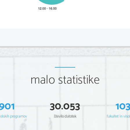
*M23178112
2/12 
Scientia  Est  Potentia  Scientia  Est  Potentia  Scientia  Est  Potentia
Scientia  Est  Potentia  Scientia  Est  Potentia  Scientia  Est  Potentia
Scientia  Est  Potentia  Scientia  Est  Potentia  Scientia  Est  Potentia
Scientia  Est  Potentia  Scientia  Est  Potentia  Scientia  Est  Potentia
Scientia  Est  Potentia  Scientia  Est  Potentia  Scientia  Est  Potentia
Scientia  Est  Potentia  Scientia  Est  Potentia  Scientia  Est  Potentia
Scientia  Est  Potentia  Scientia  Est  Potentia  Scientia  Est  Potentia
Scientia  Est  Potentia  Scientia  Est  Potentia  Scientia  Est  Potentia
Scientia  Est  Potentia  Scientia  Est  Potentia  Scientia  Est  Potentia
Scientia  Est  Potentia  Scientia  Est  Potentia  Scientia  Est  Potentia
Scientia  Est  Potentia  Scientia  Est  Potentia  Scientia  Est  Potentia
malo statistike
Scientia  Est  Potentia  Scientia  Est  Potentia  Scientia  Est  Potentia
Scientia  Est  Potentia  Scientia  Est  Potentia  Scientia  Est  Potentia
Scientia  Est  Potentia  Scientia  Est  Potentia  Scientia  Est  Potentia
Scientia  Est  Potentia  Scientia  Est  Potentia  Scientia  Est  Potentia
Scientia  Est  Potentia  Scientia  Est  Potentia  Scientia  Est  Potentia
Scientia  Est  Potentia  Scientia  Est  Potentia  Scientia  Est  Potentia
Scientia  Est  Potentia  Scientia  Est  Potentia  Scientia  Est  Potentia
Scientia  Est  Potentia  Scientia  Est  Potentia  Scientia  Est  Potentia
Scientia  Est  Potentia  Scientia  Est  Potentia  Scientia  Est  Potentia
901
30.053
10
Scientia  Est  Potentia  Scientia  Est  Potentia  Scientia  Est  Potentia
Scientia  Est  Potentia  Scientia  Est  Potentia  Scientia  Est  Potentia
Scientia  Est  Potentia  Scientia  Est  Potentia  Scientia  Est  Potentia
Scientia  Est  Potentia  Scientia  Est  Potentia  Scientia  Est  Potentia
šolskih programov
število datotek
fakultet in viso
Scientia  Est  Potentia  Scientia  Est  Potentia  Scientia  Est  Potentia
Scientia  Est  Potentia  Scientia  Est  Potentia  Scientia  Est  Potentia
Scientia  Est  Potentia  Scientia  Est  Potentia  Scientia  Est  Potentia
Scientia  Est  Potentia  Scientia  Est  Potentia  Scientia  Est  Potentia
Scientia  Est  Potentia  Scientia  Est  Potentia  Scientia  Est  Potentia