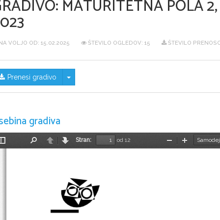
GRADIVO:
MATURITETNA POLA 2
2023
NA VOLJO OD:
15.02.2025
ŠTEVILO OGLEDOV: 15
ŠTEVILO PRENOSO
Skrij/prikaži meni
Prenesi gradivo
sebina gradiva
Stran:
od 12
Preklopi
Najdi
Nazaj
Naprej
Pomanjšaj
Povečaj
stransko
vrstico