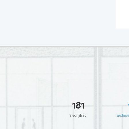
181
srednjih šol
srednje