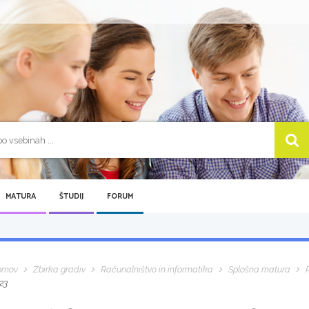
MATURA
ŠTUDIJ
FORUM
omov
Zbirka gradiv
Računalništvo in informatika
Splošna matura
23