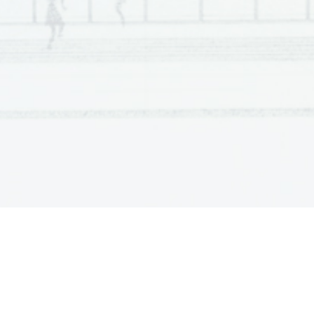
Scientia  Est  Potentia  Scientia  Est  Potentia  Scientia  Est  Potentia
Scientia  Est  Potentia  Scientia  Est  Potentia  Scientia  Est  Potentia
Scientia  Est  Potentia  Scientia  Est  Potentia  Scientia  Est  Potentia
Scientia  Est  Potentia  Scientia  Est  Potentia  Scientia  Est  Potentia
Scientia  Est  Potentia  Scientia  Est  Potentia  Scientia  Est  Potentia
Scientia  Est  Potentia  Scientia  Est  Potentia  Scientia  Est  Potentia
Scientia  Est  Potentia  Scientia  Est  Potentia  Scientia  Est  Potentia
Scientia  Est  Potentia  Scientia  Est  Potentia  Scientia  Est  Potentia
Scientia  Est  Potentia  Scientia  Est  Potentia  Scientia  Est  Potentia
Scientia  Est  Potentia  Scientia  Est  Potentia  Scientia  Est  Potentia
Scientia  Est  Potentia  Scientia  Est  Potentia  Scientia  Est  Potentia
Scientia  Est  Potentia  Scientia  Est  Potentia  Scientia  Est  Potentia
Scientia  Est  Potentia  Scientia  Est  Potentia  Scientia  Est  Potentia
Scientia  Est  Potentia  Scientia  Est  Potentia  Scientia  Est  Potentia
Scientia  Est  Potentia  Scientia  Est  Potentia  Scientia  Est  Potentia
Scientia  Est  Potentia  Scientia  Est  Potentia  Scientia  Est  Potentia
Scientia  Est  Potentia  Scientia  Est  Potentia  Scientia  Est  Potentia
Scientia  Est  Potentia  Scientia  Est  Potentia  Scientia  Est  Potentia
Scientia  Est  Potentia  Scientia  Est  Potentia  Scientia  Est  Potentia
Scientia  Est  Potentia  Scientia  Est  Potentia  Scientia  Est  Potentia
Scientia  Est  Potentia  Scientia  Est  Potentia  Scientia  Est  Potentia
Scientia  Est  Potentia  Scientia  Est  Potentia  Scientia  Est  Potentia
Scientia  Est  Potentia  Scientia  Est  Potentia  Scientia  Est  Potentia
Scientia  Est  Potentia  Scientia  Est  Potentia  Scientia  Est  Potentia
Scientia  Est  Potentia  Scientia  Est  Potentia  Scientia  Est  Potentia
Scientia  Est  Potentia  Scientia  Est  Potentia  Scientia  Est  Potentia
Scientia  Est  Potentia  Scientia  Est  Potentia  Scientia  Est  Potentia
Scientia  Est  Potentia  Scientia  Est  Potentia  Scientia  Est  Potentia
Scientia  Est  Potentia  Scientia  Est  Potentia  Scientia  Est  Potentia
Scientia  Est  Potentia  Scientia  Est  Potentia  Scientia  Est  Potentia
Scientia  Est  Potentia  Scientia  Est  Potentia  Scientia  Est  Potentia
Scientia  Est  Potentia  Scientia  Est  Potentia  Scientia  Est  Potentia
Scientia  Est  Potentia  Scientia  Est  Potentia  Scientia  Est  Potentia
Scientia  Est  Potentia  Scientia  Est  Potentia  Scientia  Est  Potentia
Scientia  Est  Potentia  Scientia  Est  Potentia  Scientia  Est  Potentia
Scientia  Est  Potentia  Scientia  Est  Potentia  Scientia  Est  Potentia
Scientia  Est  Potentia  Scientia  Est  Potentia  Scientia  Est  Potentia
Scientia  Est  Potentia  Scientia  Est  Potentia  Scientia  Est  Potentia
Scientia  Est  Potentia  Scientia  Est  Potentia  Scientia  Est  Potentia
Scientia  Est  Potentia  Scientia  Est  Potentia  Scientia  Est  Potentia