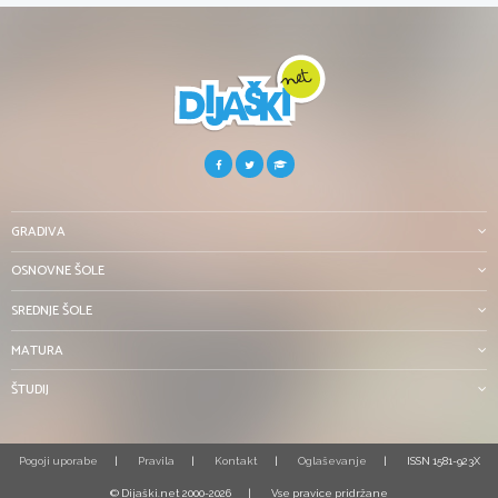
GRADIVA
OSNOVNE ŠOLE
SREDNJE ŠOLE
MATURA
ŠTUDIJ
Pogoji uporabe
Pravila
Kontakt
Oglaševanje
ISSN 1581-923X
© Dijaški.net 2000-2026
Vse pravice pridržane