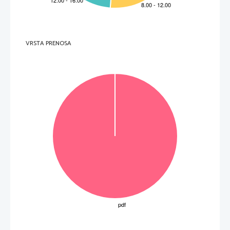
6.     V operacijskem sistemu Linux želimo kopirati datoteko 
 v mapo 
mojaMapa/mojaDatoteka
. 
Č
e v mapi 
 datoteka 
 že obstaja, želimo dobiti opozorilo. S 
novaMapa
novaMapa
mojaDatoteka
katerim ukazom dosežemo zahtevano kopiranje? 
(2 to
č
ki) 
Opcije: 
v 
prekopira tudi imenike 
f      prepiše      obstoje
č
e cilje brez opozorila 
i 
vpraša, preden prepiše obstoje
č
e datoteke 
VRSTA PRENOSA
v 
izpiše dodatne informacije med postopkom 
A 
cp –i mojaMapa/mojaDatoteka novaMapa
B 
cp mojaMapa/mojaDatoteka novaMapa
C 
cp –w mojaMapa/mojaDatoteka novaMapa
D 
cp –v mojaMapa/mojaDatoteka novaMapa
E 
cp –f mojaMapa/mojaDatoteka novaMapa