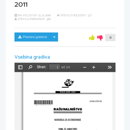
2011
NA VOLJO OD:
21.12.2018
ŠTEVILO OGLEDOV: 377
ŠTEVILO PRENOSOV: 360
Skrij/prikaži meni
Prenesi gradivo
0
Vsebina gradiva
Stran:
od 20
Preklopi
Najdi
Pomanjšaj
Povečaj
Orodja
stransko
vrstico
Državni  izpitni  center
*M11278113*
JESENSKI IZPITNI ROK
RAČUNALNIŠTVO
NAVODILA ZA OCENJEVANJE
Sreda, 31. avgust 2011