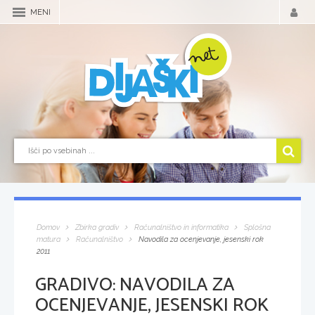
MENI
Domov
Zbirka gradiv
Računalništvo in informatika
Splošna
matura
Računalništvo
Navodila za ocenjevanje, jesenski rok
2011
GRADIVO:
NAVODILA ZA
OCENJEVANJE, JESENSKI ROK