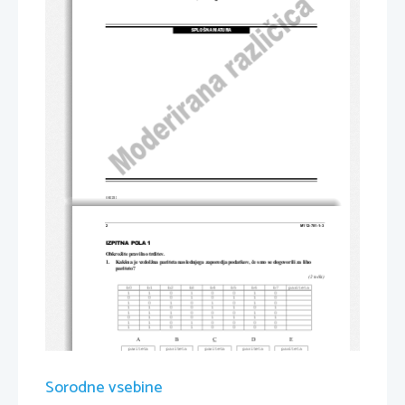
SPLOŠNA MATURA
© RIC 2011
2 
M112-781-1-3 
IZPITNA POLA 1 
Obkrožite pravilno trditev. 
1.     Kakšna je vzdolžna pariteta naslednjega zaporedja podatkov, 
č
e smo se dogovorili za liho 
pariteto? 
(2 to
č
ki) 
b0      b1      b2      b3      b4      b5      b6      b7      pariteta
1       1       0       1       0       0       1       0               
0       0       0       1       0       1       1       0               
1       0       1       0       1       0       1       0               
1       1       0       0       1       1       0       1               
1       1       1       0       0       0       1       0               
0       1       0       0       1       1       1       1               
1       1       0       1       0       0       0       0               
1       1       0       1       0       0       0       0               
A                           B                           C
                           D                           E                           
pariteta 
pariteta 
pariteta 
pariteta 
pariteta 
0 
1 
1 
0 
0 
1 
1 
0 
1 
0 
0 
0 
1 
0 
0 
1 
1 
0 
1 
1 
1 
0 
1 
0 
0 
Sorodne vsebine
0 
0 
0 
1 
1 
0 
1 
0 
1 
1 
1 
0 
0 
1 
0 