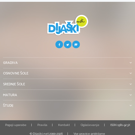
GRADIVA
OSNOVNE ŠOLE
SREDNJE ŠOLE
MATURA
ŠTUDIJ
Pogoji uporabe
Pravila
Kontakt
Oglaševanje
ISSN 1581-923X
© Dijaški.net 2000-2026
Vse pravice pridržane