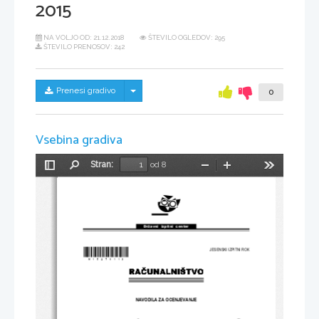
2015
NA VOLJO OD:
21.12.2018
ŠTEVILO OGLEDOV: 295
ŠTEVILO PRENOSOV: 242
Skrij/prikaži meni
Prenesi gradivo
0
Vsebina gradiva
Stran:
od 8
Preklopi
Najdi
Pomanjšaj
Povečaj
Orodja
stransko
vrstico
Državni  izpitni  center
*M15278113*
JESENSKI IZPITNI ROK
NAVODILA ZA OCENJEVANJE