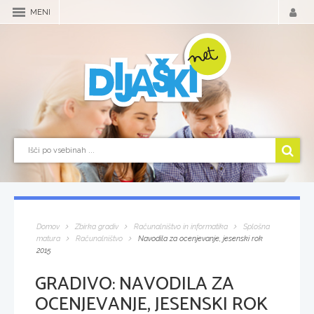
MENI
Domov
Zbirka gradiv
Računalništvo in informatika
Splošna
matura
Računalništvo
Navodila za ocenjevanje, jesenski rok
2015
GRADIVO:
NAVODILA ZA
OCENJEVANJE, JESENSKI ROK