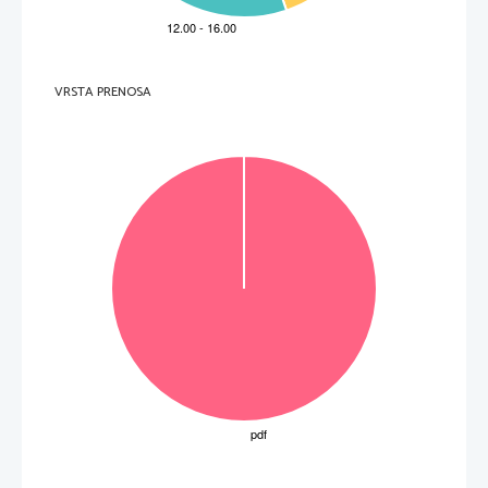
   int[] t1={14, 16, 18, 22, 21, 39, 28, 56, 11, 112}; 
pubic static void main(String[] args) { 
public static void metoda(int stevilo) 
   for(int i=0, j=0;i<t1.length;i++) 
   for(int i=0;i<desetice;i++) 
   int desetice =stevilo/10; 
      System.out.print("*"); 
      System.out.print("+"); 
   for(int i=0;i<enice;i++) 
      if (t1[i]%t1[0]==0){ 
{   int enice=stevilo%10; 
   int[] t2=new int[10]; 
   System.out.println(); 
         t2[j]=t1[i]; 
              j++; 
 private, protected, public 
 for, while, do while 
VRSTA PRENOSA
      } 
Rešitev 
} 
} 
 C 
12          3          
13          3          
14          1          
15          2          
16          2          





ke
č
To
M152-781-1-3 
Naloga 