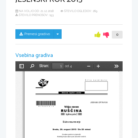
NA VOLJO OD:
21.12.2018
ŠTEVILO OGLEDOV: 269
ŠTEVILO PRENOSOV: 193
Skrij/prikaži meni
Prenesi gradivo
0
Vsebina gradiva
Stran:
od 4
Preklopi
Najdi
Pomanjšaj
Povečaj
Orodja
stransko
vrstico
Šifra kandidata:
Državni  izpitni  center
*M15229212* 
JESENSKI IZPITNI ROK
Višja raven
RUŠ
Č
INA
Izpitna pola 2
Slušno razumevanje
Sreda, 26. avgust 
2015 / Do 20 minut
Dovoljeno gradivo in pripomo
č
ki:
Kandidat prinese nalivno pero ali kemi
č
ni svin
č
nik.