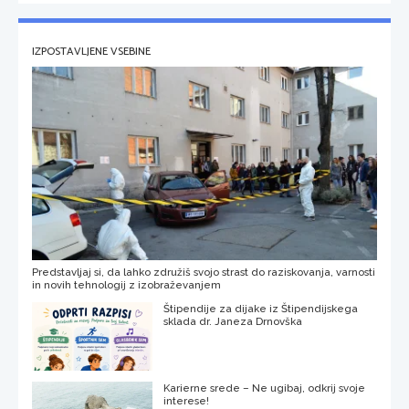
IZPOSTAVLJENE VSEBINE
Predstavljaj si, da lahko združiš svojo strast do raziskovanja, varnosti
in novih tehnologij z izobraževanjem
Štipendije za dijake iz Štipendijskega
sklada dr. Janeza Drnovška
Karierne srede – Ne ugibaj, odkrij svoje
interese!