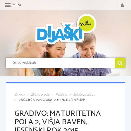
MENI
Domov
Zbirka gradiv
Ruščina
Splošna matura
Maturitetna pola 2, višja raven, jesenski rok 2015
GRADIVO:
MATURITETNA
POLA 2, VIŠJA RAVEN,
JESENSKI ROK 2015