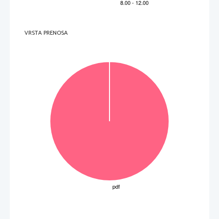
  _____________________________________________________________________________________    
7. 
Какому
советскому
лидеру
Маргарет
Тэтчер
симпатизировала
в
последние
годы
её
власти
? 
  _____________________________________________________________________________________    
 (7 
баллов
) 
VRSTA PRENOSA