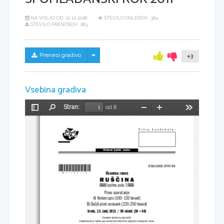
NA VOLJO OD:
21.12.2018
ŠTEVILO OGLEDOV: 364
ŠTEVILO PRENOSOV: 283
Skrij/prikaži meni
Prenesi gradivo
+3
Vsebina gradiva
Stran:
od 8
Preklopi
Najdi
Pomanjšaj
Povečaj
Orodja
stransko
vrstico
Šifra kandidata:
Državni  izpitni  center
*M11129113*
SPOMLADANSKI IZPITNI ROK
Osnovna raven
R
U
Š
Č
I
N
A
Izpitna pola 3
Pisno sporočanje
A) Vodeni spis (100–120 besed)
B) Daljši pisni sestavek (220–250 besed)
Sreda, 15. junij 2011 / 90 minut (30 + 60)
Dovoljeno gradivo in pripomočki:
Kandidat prinese nalivno pero ali kemični svin
čnik ter enojezični in dvojezični slovar.