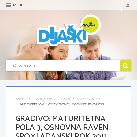
MENI
Domov
Zbirka gradiv
Ruščina
Splošna matura
Maturitetna pola 3, osnovna raven, spomladanski rok 2011
GRADIVO:
MATURITETNA
POLA 3, OSNOVNA RAVEN,
SPOMLADANSKI ROK 2011