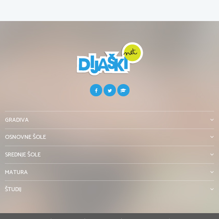
GRADIVA
OSNOVNE ŠOLE
SREDNJE ŠOLE
MATURA
ŠTUDIJ