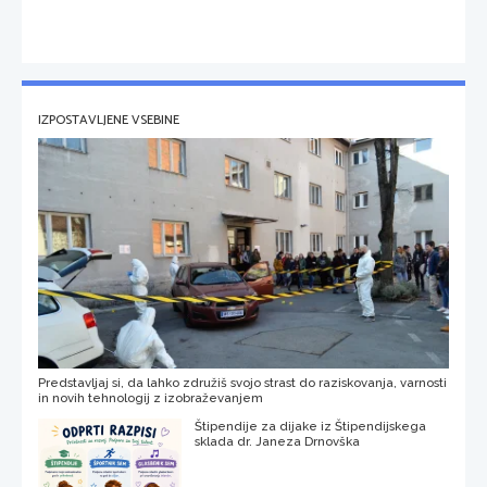
IZPOSTAVLJENE VSEBINE
Predstavljaj si, da lahko združiš svojo strast do raziskovanja, varnosti
in novih tehnologij z izobraževanjem
Štipendije za dijake iz Štipendijskega
sklada dr. Janeza Drnovška