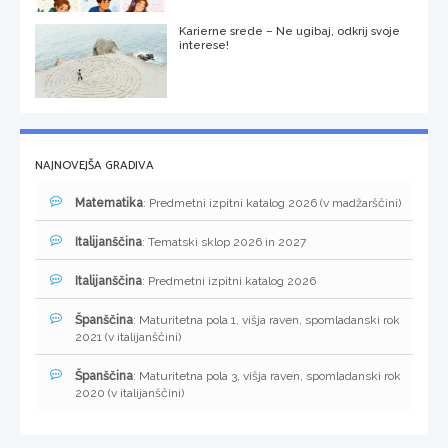
Karierne srede – Ne ugibaj, odkrij svoje
interese!
NAJNOVEJŠA GRADIVA
Matematika
: Predmetni izpitni katalog 2026 (v madžarščini)
Italijanščina
: Tematski sklop 2026 in 2027
Italijanščina
: Predmetni izpitni katalog 2026
Španščina
: Maturitetna pola 1, višja raven, spomladanski rok
2021 (v italijanščini)
Španščina
: Maturitetna pola 3, višja raven, spomladanski rok
2020 (v italijanščini)