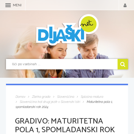
MENI
Domov
Zbirka gradiv
Slovenščina
Splošna matura
Slovenščina kot drugi jezik v Slovenski Istri
Maturitetna pola 1,
spomladanski rok 2024
GRADIVO:
MATURITETNA
POLA 1, SPOMLADANSKI ROK