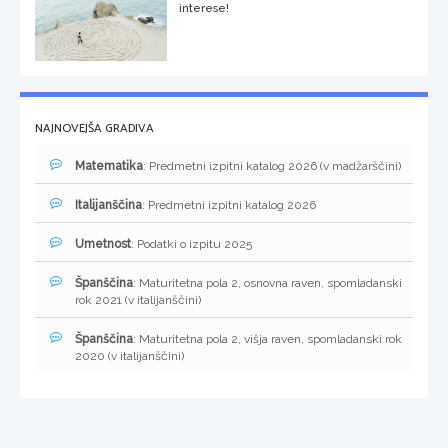
interese!
NAJNOVEJŠA GRADIVA
Matematika
: Predmetni izpitni katalog 2026 (v madžarščini)
Italijanščina
: Predmetni izpitni katalog 2026
Umetnost
: Podatki o izpitu 2025
Španščina
: Maturitetna pola 2, osnovna raven, spomladanski
rok 2021 (v italijanščini)
Španščina
: Maturitetna pola 2, višja raven, spomladanski rok
2020 (v italijanščini)