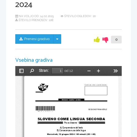
2024
NA VOLJO OD:
14.02.2025
ŠTEVILO OGLEDOV: 20
ŠTEVILO PRENOSOV: 108
Skrij/prikaži meni
Prenesi gradivo
0
Vsebina gradiva
Stran:
od 12
Preklopi
Najdi
Pomanjšaj
Povečaj
Orodja
stransko
vrstico
Codice del candidato:
Državni  izpitni  center
*M24120211*
SESSIONE PRIMAVERILE
SLOVENO COME LINGUA SECONDA  
Prova d'esame 1 
A) Comprensione del testo
B) Conoscenza e uso della lingua
Mercoledì, 12 giugno 2024 / 60 minuti (20 + 40)