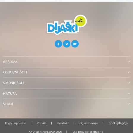
GRADIVA
OSNOVNE ŠOLE
SREDNJE ŠOLE
MATURA
ŠTUDIJ
Pogoji uporabe
Pravila
Kontakt
Oglaševanje
ISSN 1581-923X
© Dijaški.net 2000-2026
Vse pravice pridržane