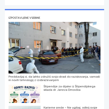
IZPOSTAVLJENE VSEBINE
Predstavljaj si, da lahko združiš svojo strast do raziskovanja, varnosti
in novih tehnologij z izobraževanjem
Štipendije za dijake iz Štipendijskega
sklada dr. Janeza Drnovška
Karierne srede – Ne ugibaj, odkrij svoje