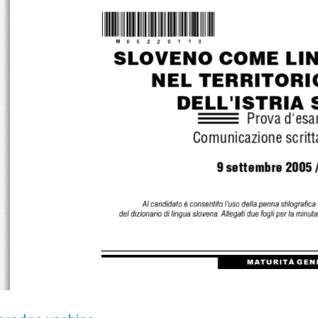
*M05220113*
SLOVENO COME LI
NEL TERRITORI
DELL'ISTRIA
Prova d'es
Comunicazione scritta
9 settembre 2005 /
Al c andidat o è c onsent ito l 'uso d el l a pe nn a sti logra fic a
del di z ionario di l ing ua s lov ena. All egati due fogl i per la mi nuta.
M ATU R ITÀ G E N E