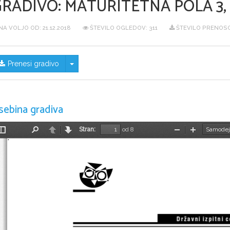
GRADIVO:
MATURITETNA POLA 3, 
NA VOLJO OD:
21.12.2018
ŠTEVILO OGLEDOV: 311
ŠTEVILO PRENOSO
Skrij/prikaži meni
Prenesi gradivo
sebina gradiva
Stran:
od 8
Preklopi
Najdi
Nazaj
Naprej
Pomanjšaj
Povečaj
stransko
vrstico
D r ` a v n i  i z p i t n i  c