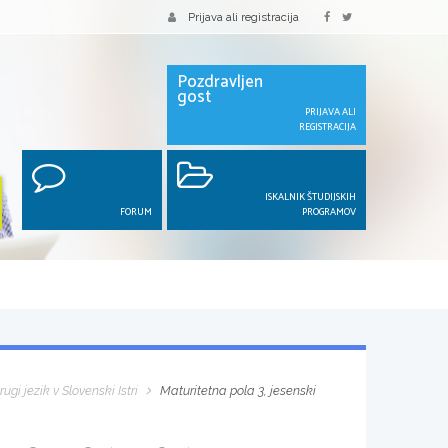
Prijava ali registracija
Pozdravljen
gost
PRIJAVA ALI
REGISTRACIJA
ISKALNIK ŠTUDIJSKIH
FORUM
PROGRAMOV
ugi jezik v Slovenski Istri
Maturitetna pola 3, jesenski