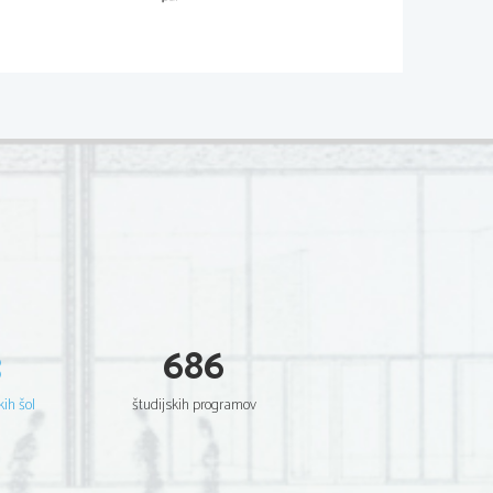
M052-201-1-3 
   Est     Potentia     Scientia     Est     Potentia     Scientia     Est     
a         Scientia         Est         Potentia         Scientia         Est         Potentia         
   Est     Potentia     Scientia     Est     Potentia     Scientia     Est     
a         Scientia         Est         Potentia         Scientia         Est         Potentia         
   Est     Potentia     Scientia     Est     Potentia     Scientia     Est     
a         Scientia         Est         Potentia         Scientia         Est         Potentia         
   Est     Potentia     Scientia     Est     Potentia     Scientia     Est     
a         Scientia         Est         Potentia         Scientia         Est         Potentia         
   Est     Potentia     Scientia     Est     Potentia     Scientia     Est     
a         Scientia         Est         Potentia         Scientia         Est         Potentia         
   Est     Potentia     Scientia     Est     Potentia     Scientia     Est     
a         Scientia         Est         Potentia         Scientia         Est         Potentia         
   Est     Potentia     Scientia     Est     Potentia     Scientia     Est     
a         Scientia         Est         Potentia         Scientia         Est         Potentia         
   Est     Potentia     Scientia     Est     Potentia     Scientia     Est     
a         Scientia         Est         Potentia         Scientia         Est         Potentia         
   Est     Potentia     Scientia     Est     Potentia     Scientia     Est     
a         Scientia         Est         Potentia         Scientia         Est         Potentia         
   Est     Potentia     Scientia     Est     Potentia     Scientia     Est     
a         Scientia         Est         Potentia         Scientia         Est         Potentia         
3
686
   Est     Potentia     Scientia     Est     Potentia     Scientia     Est     
a         Scientia         Est         Potentia         Scientia         Est         Potentia         
   Est     Potentia     Scientia     Est     Potentia     Scientia     Est     
a         Scientia         Est         Potentia         Scientia         Est         Potentia         
kih šol
študijskih programov
   Est     Potentia     Scientia     Est     Potentia     Scientia     Est     
a         Scientia         Est         Potentia         Scientia         Est         Potentia         
   Est     Potentia     Scientia     Est     Potentia     Scientia     Est     
a         Scientia         Est         Potentia         Scientia         Est         Potentia         
   Est     Potentia     Scientia     Est     Potentia     Scientia     Est     
a         Scientia         Est         Potentia         Scientia         Est         Potentia         
   Est     Potentia     Scientia     Est     Potentia     Scientia     Est     
a         Scientia         Est         Potentia         Scientia         Est         Potentia         