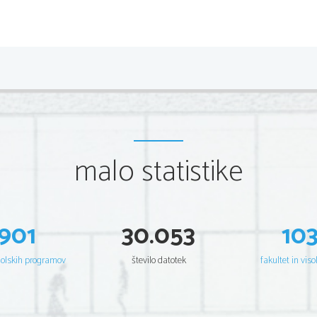
2
Scientia     Est     Potentia     Scientia     Est     Potentia     Scientia     Est     Potentia     Scientia  
Potentia         Scientia         Est         Potentia         Scientia         Est         Potentia         Scientia         Est         Potenti
Scientia     Est     Potentia     Scientia     Est     Potentia     Scientia     Est     Potentia     Scientia  
Potentia         Scientia         Est         Potentia         Scientia         Est         Potentia         Scientia         Est         Potenti
Scientia     Est     Potentia     Scientia     Est     Potentia     Scientia     Est     Potentia     Scientia  
Potentia         Scientia         Est         Potentia         Scientia         Est         Potentia         Scientia         Est         Potenti
Scientia     Est     Potentia     Scientia     Est     Potentia     Scientia     Est     Potentia     Scientia  
Potentia         Scientia         Est         Potentia         Scientia         Est         Potentia         Scientia         Est         Potenti
Scientia     Est     Potentia     Scientia     Est     Potentia     Scientia     Est     Potentia     Scientia  
Potentia         Scientia         Est         Potentia         Scientia         Est         Potentia         Scientia         Est         Potenti
Scientia     Est     Potentia     Scientia     Est     Potentia     Scientia     Est     Potentia     Scientia  
Potentia         Scientia         Est         Potentia         Scientia         Est         Potentia         Scientia         Est         Potenti
malo statistike
Scientia     Est     Potentia     Scientia     Est     Potentia     Scientia     Est     Potentia     Scientia  
Potentia         Scientia         Est         Potentia         Scientia         Est         Potentia         Scientia         Est         Potenti
Scientia     Est     Potentia     Scientia     Est     Potentia     Scientia     Est     Potentia     Scientia  
Potentia         Scientia         Est         Potentia         Scientia         Est         Potentia         Scientia         Est         Potenti
Scientia     Est     Potentia     Scientia     Est     Potentia     Scientia     Est     Potentia     Scientia  
Potentia         Scientia         Est         Potentia         Scientia         Est         Potentia         Scientia         Est         Potenti
Scientia     Est     Potentia     Scientia     Est     Potentia     Scientia     Est     Potentia     Scientia  
Potentia         Scientia         Est         Potentia         Scientia         Est         Potentia         Scientia         Est         Potenti
901
30.053
10
Scientia     Est     Potentia     Scientia     Est     Potentia     Scientia     Est     Potentia     Scientia  
Potentia         Scientia         Est         Potentia         Scientia         Est         Potentia         Scientia         Est         Potenti
Scientia     Est     Potentia     Scientia     Est     Potentia     Scientia     Est     Potentia     Scientia  
Potentia         Scientia         Est         Potentia         Scientia         Est         Potentia         Scientia         Est         Potenti
šolskih programov
število datotek
fakultet in viso
Scientia     Est     Potentia     Scientia     Est     Potentia     Scientia     Est     Potentia     Scientia  
Potentia         Scientia         Est         Potentia         Scientia         Est         Potentia         Scientia         Est         Potenti
Scientia     Est     Potentia     Scientia     Est     Potentia     Scientia     Est     Potentia     Scientia  
Potentia         Scientia         Est         Potentia         Scientia         Est         Potentia         Scientia         Est         Potenti
Scientia     Est     Potentia     Scientia     Est     Potentia     Scientia     Est     Potentia     Scientia  
Potentia         Scientia         Est         Potentia         Scientia         Est         Potentia         Scientia         Est         Potenti
Scientia     Est     Potentia     Scientia     Est     Potentia     Scientia     Est     Potentia     Scientia  
Potentia         Scientia         Est         Potentia         Scientia         Est         Potentia         Scientia         Est         Potenti