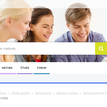
MATURA
ŠTUDIJ
FORUM
omov
Zbirka gradiv
Slovenščina
Splošna matura
Slovenščina kot dr
k 2005