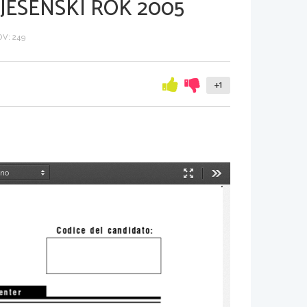
JESENSKI ROK 2005
V: 249
+1
Način
Orodja
predstavitve
Codice  del  candidato:
 e n t e r