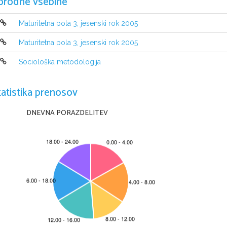
orodne vsebine
Maturitetna pola 3, jesenski rok 2005
Maturitetna pola 3, jesenski rok 2005
Sociološka metodologija
tatistika prenosov
INDI CAZIONI P ER  IL CANDIDATO
DNEVNA PORAZDELITEV
Per i nizi are a sc ri vere attendi il vi a dell 'i nse
g
n a nt  e p r ep o s t o .
Leggi attentamente  le i struzio ni al l'i nterno.
Inco lla  il  tuo co di ce o  sc ri vi i l t uo numero di  codic e nell o s pa zio  appo
Abbi fid uc i a n el l e tue pos sib ili tà.
Buon lav oro.
Questa prova ha 7 pagine scritte e 1 pagina bianca.
C
RIC 2005