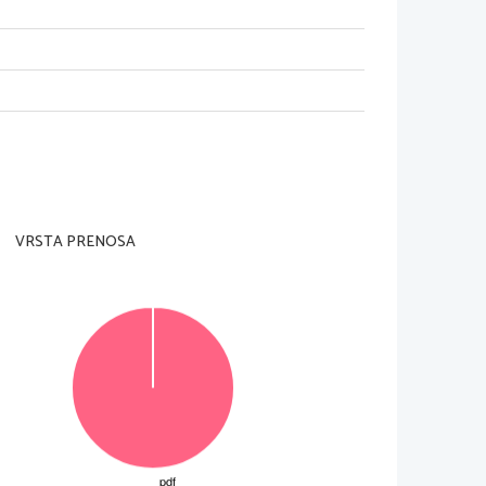
VRSTA PRENOSA
si to in  alto a d estra s u q ue sta pa gi na.