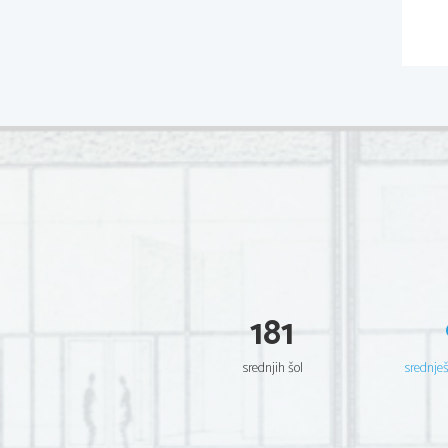
181
srednjih šol
srednje