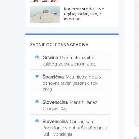
Karierne srede – Ne
ugibaj, odkrij svoje
interese!
ZADNJE OGLEDANA GRADIVA
Grščina
: Predmetni izpitni
katalog 2009, 2010 in 2011
Španščina
: Maturitetna pola 3,
osnovna raven, jesenski rok
2019
Slovenščina
: Menart, Janez:
Croquis [04]
Slovenščina
: Cankar, Ivan:
Pohujšanje v dolini Šentflorjanski
[01] - vprašanja