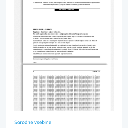
Al candidato sono consentiti l'uso della penna stilografica o della
 penna a sfera e la consultazione del dizionario di lingua s
lovena. Il
candidato ha a disposizione due (2) fogli per la
 minuta e riceve due (2) schede di valutazione.
MATURITÀ GENERALE
INDICAZIONI PER IL CANDIDATO
Leggete con attenzione le seguenti indicazioni.
Non aprite la prova d'esame e non iniziate a sv
olgerla prima del via dell'insegnante preposto.
Incollate o scrivete il vostro numero di codice negli spazi appositi su questa pagina in alto a destra e sulle due schede di
valutazione. Scrivete il vostro numero di codice anche sui fogli della minuta.
La prova d'esame contiene le indicazioni per lo svolgimento di una composizione scritta di lunghezza compresa tra 400 e 600
parole. In questa prova potete conseguire fino a un massimo di 35 punti.
Scrivete la vostra composizione all'interno della prova utilizzando la penna stilografica o la penna a sfera. Scrivete in modo
leggibile: in caso di errore, tracciate un segno sulla parola o frase scorretta e scrivete accanto ad essa quella corretta. All
e
composizioni scritte in modo illeggibile verrà assegnato il punteggio di zero (0). Utilizzate i fogli della minuta per la tracc
ia della
vostra composizione, e ricordate che essi non verranno sottoposti a valutazione.
Abbiate fiducia in voi stessi e nelle vostre capacità. Vi auguriamo buon lavoro.
La prova si compone di 8 pagine, di cui 1 bianca.
© RIC 2010
2 
M101-201-1-3 
Scientia  Est  Potentia  Scientia  Est  Po
tentia  Scientia  Est  Potentia  Scientia
  Est  Potentia  Scientia  Est  Potentia
Scientia  Est  Potentia  Scientia  Est  Po
tentia  Scientia  Est  Potentia  Scientia
  Est  Potentia  Scientia  Est  Potentia
Scientia  Est  Potentia  Scientia  Est  Po
tentia  Scientia  Est  Potentia  Scientia
  Est  Potentia  Scientia  Est  Potentia
Scientia  Est  Potentia  Scientia  Est  Po
tentia  Scientia  Est  Potentia  Scientia
  Est  Potentia  Scientia  Est  Potentia
Scientia  Est  Potentia  Scientia  Est  Po
tentia  Scientia  Est  Potentia  Scientia
  Est  Potentia  Scientia  Est  Potentia
Scientia  Est  Potentia  Scientia  Est  Po
tentia  Scientia  Est  Potentia  Scientia
  Est  Potentia  Scientia  Est  Potentia
Scientia  Est  Potentia  Scientia  Est  Po
tentia  Scientia  Est  Potentia  Scientia
  Est  Potentia  Scientia  Est  Potentia
Scientia  Est  Potentia  Scientia  Est  Po
tentia  Scientia  Est  Potentia  Scientia
  Est  Potentia  Scientia  Est  Potentia
Scientia  Est  Potentia  Scientia  Est  Po
tentia  Scientia  Est  Potentia  Scientia
  Est  Potentia  Scientia  Est  Potentia
Scientia  Est  Potentia  Scientia  Est  Po
tentia  Scientia  Est  Potentia  Scientia
  Est  Potentia  Scientia  Est  Potentia
Scientia  Est  Potentia  Scientia  Est  Po
tentia  Scientia  Est  Potentia  Scientia
  Est  Potentia  Scientia  Est  Potentia
Scientia  Est  Potentia  Scientia  Est  Po
tentia  Scientia  Est  Potentia  Scientia
  Est  Potentia  Scientia  Est  Potentia
Scientia  Est  Potentia  Scientia  Est  Po
tentia  Scientia  Est  Potentia  Scientia
  Est  Potentia  Scientia  Est  Potentia
Scientia  Est  Potentia  Scientia  Est  Po
tentia  Scientia  Est  Potentia  Scientia
  Est  Potentia  Scientia  Est  Potentia
Scientia  Est  Potentia  Scientia  Est  Po
tentia  Scientia  Est  Potentia  Scientia
  Est  Potentia  Scientia  Est  Potentia
Scientia  Est  Potentia  Scientia  Est  Po
tentia  Scientia  Est  Potentia  Scientia
  Est  Potentia  Scientia  Est  Potentia
Scientia  Est  Potentia  Scientia  Est  Po
tentia  Scientia  Est  Potentia  Scientia
  Est  Potentia  Scientia  Est  Potentia
Scientia  Est  Potentia  Scientia  Est  Po
tentia  Scientia  Est  Potentia  Scientia
  Est  Potentia  Scientia  Est  Potentia
Scientia  Est  Potentia  Scientia  Est  Po
tentia  Scientia  Est  Potentia  Scientia
  Est  Potentia  Scientia  Est  Potentia
Scientia  Est  Potentia  Scientia  Est  Po
tentia  Scientia  Est  Potentia  Scientia
  Est  Potentia  Scientia  Est  Potentia
Scientia  Est  Potentia  Scientia  Est  Po
tentia  Scientia  Est  Potentia  Scientia
  Est  Potentia  Scientia  Est  Potentia
Scientia  Est  Potentia  Scientia  Est  Po
tentia  Scientia  Est  Potentia  Scientia
  Est  Potentia  Scientia  Est  Potentia
Scientia  Est  Potentia  Scientia  Est  Po
tentia  Scientia  Est  Potentia  Scientia
  Est  Potentia  Scientia  Est  Potentia
Scientia  Est  Potentia  Scientia  Est  Po
tentia  Scientia  Est  Potentia  Scientia
  Est  Potentia  Scientia  Est  Potentia
Scientia  Est  Potentia  Scientia  Est  Po
tentia  Scientia  Est  Potentia  Scientia
  Est  Potentia  Scientia  Est  Potentia
Scientia  Est  Potentia  Scientia  Est  Po
tentia  Scientia  Est  Potentia  Scientia
  Est  Potentia  Scientia  Est  Potentia
Scientia  Est  Potentia  Scientia  Est  Po
tentia  Scientia  Est  Potentia  Scientia
  Est  Potentia  Scientia  Est  Potentia
Scientia  Est  Potentia  Scientia  Est  Po
tentia  Scientia  Est  Potentia  Scientia
  Est  Potentia  Scientia  Est  Potentia
Scientia  Est  Potentia  Scientia  Est  Po
tentia  Scientia  Est  Potentia  Scientia
  Est  Potentia  Scientia  Est  Potentia
Scientia  Est  Potentia  Scientia  Est  Po
tentia  Scientia  Est  Potentia  Scientia
  Est  Potentia  Scientia  Est  Potentia
Scientia  Est  Potentia  Scientia  Est  Po
tentia  Scientia  Est  Potentia  Scientia
  Est  Potentia  Scientia  Est  Potentia
Scientia  Est  Potentia  Scientia  Est  Po
tentia  Scientia  Est  Potentia  Scientia
  Est  Potentia  Scientia  Est  Potentia
Scientia  Est  Potentia  Scientia  Est  Po
tentia  Scientia  Est  Potentia  Scientia
  Est  Potentia  Scientia  Est  Potentia
Sorodne vsebine
Scientia  Est  Potentia  Scientia  Est  Po
tentia  Scientia  Est  Potentia  Scientia
  Est  Potentia  Scientia  Est  Potentia
Scientia  Est  Potentia  Scientia  Est  Po
tentia  Scientia  Est  Potentia  Scientia
  Est  Potentia  Scientia  Est  Potentia
Scientia  Est  Potentia  Scientia  Est  Po
tentia  Scientia  Est  Potentia  Scientia
  Est  Potentia  Scientia  Est  Potentia
Scientia  Est  Potentia  Scientia  Est  Po
tentia  Scientia  Est  Potentia  Scientia
  Est  Potentia  Scientia  Est  Potentia
Scientia  Est  Potentia  Scientia  Est  Po
tentia  Scientia  Est  Potentia  Scientia
  Est  Potentia  Scientia  Est  Potentia
Scientia  Est  Potentia  Scientia  Est  Po
tentia  Scientia  Est  Potentia  Scientia
  Est  Potentia  Scientia  Est  Potentia
Scientia  Est  Potentia  Scientia  Est  Po
tentia  Scientia  Est  Potentia  Scientia
  Est  Potentia  Scientia  Est  Potentia