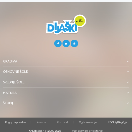
GRADIVA
OSNOVNE ŠOLE
SREDNJE ŠOLE
MATURA
ŠTUDIJ
Pogoji uporabe
Pravila
Kontakt
Oglaševanje
ISSN 1581-923X
© Dijaški.net 2000-2026
Vse pravice pridržane