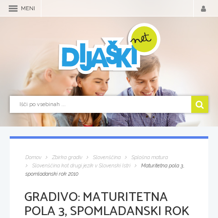
MENI
Domov
Zbirka gradiv
Slovenščina
Splošna matura
Slovenščina kot drugi jezik v Slovenski Istri
Maturitetna pola 3,
spomladanski rok 2010
GRADIVO:
MATURITETNA
POLA 3, SPOMLADANSKI ROK