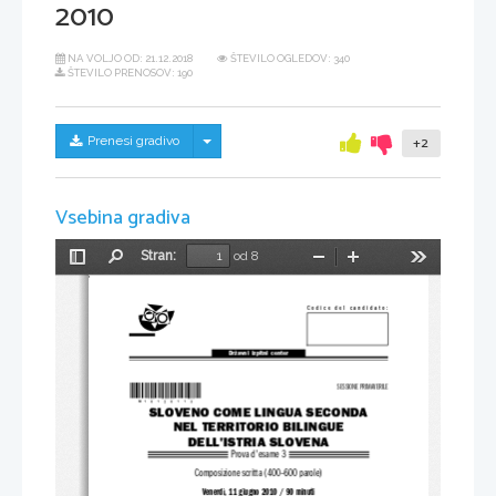
2010
NA VOLJO OD:
21.12.2018
ŠTEVILO OGLEDOV: 340
ŠTEVILO PRENOSOV: 190
Skrij/prikaži meni
Prenesi gradivo
+2
Vsebina gradiva
Stran:
od 8
Preklopi
Najdi
Pomanjšaj
Povečaj
Orodja
stransko
vrstico
Codice del candidato:
Državni  izpitni  center
*M10120113*
SESSIONE PRIMAVERILE
SLOVENO COME LINGUA SECONDA
NEL TERRITORIO BILINGUE
DELL'ISTRIA SLOVENA
Prova d'esame 3
Composizione scritta (400–600 parole)
Venerdì, 11 giugno 2010 / 90 minuti