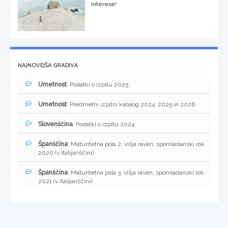
interese!
NAJNOVEJŠA GRADIVA
Umetnost
: Podatki o izpitu 2025
Umetnost
: Predmetni izpitni katalog 2024, 2025 in 2026
Slovenščina
: Podatki o izpitu 2024
Španščina
: Maturitetna pola 2, višja raven, spomladanski rok
2020 (v italijanščini)
Španščina
: Maturitetna pola 3, višja raven, spomladanski rok
2021 (v italijanščini)