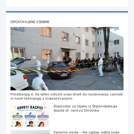
IZPOSTAVLJENE VSEBINE
Predstavljaj si, da lahko združiš svojo strast do raziskovanja, varnosti
in novih tehnologij z izobraževanjem
Štipendije za dijake iz Štipendijskega
sklada dr. Janeza Drnovška
Karierne srede – Ne ugibaj, odkrij svoje