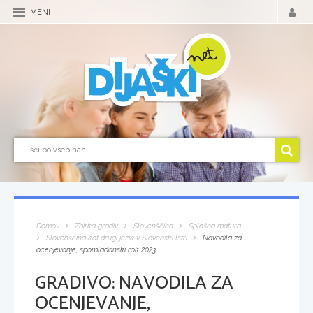
MENI
Domov
Zbirka gradiv
Slovenščina
Splošna matura
Slovenščina kot drugi jezik v Slovenski Istri
Navodila za
ocenjevanje, spomladanski rok 2023
GRADIVO:
NAVODILA ZA
OCENJEVANJE,