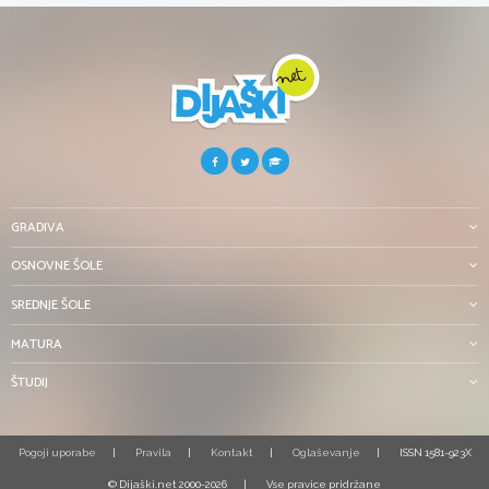
GRADIVA
OSNOVNE ŠOLE
SREDNJE ŠOLE
MATURA
ŠTUDIJ
Pogoji uporabe
Pravila
Kontakt
Oglaševanje
ISSN 1581-923X
© Dijaški.net 2000-2026
Vse pravice pridržane