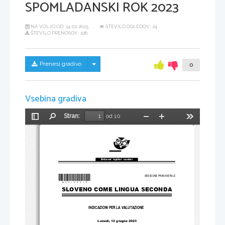
SPOMLADANSKI ROK 2023
NA VOLJO OD:
14.02.2025
ŠTEVILO OGLEDOV: 24
ŠTEVILO PRENOSOV: 106
Skrij/prikaži meni
Prenesi gradivo
0
Vsebina gradiva
Stran:
od 10
Preklopi
Najdi
Pomanjšaj
Povečaj
Orodja
stransko
vrstico
Državni  izpitni  center
*M23120214
*
SESSIONE PRIMAVERILE
SLOVENO COME LINGUA SECONDA  
INDICAZIONI PER LA VALUTAZIONE
 Lunedì
, 
12 
giugno 
2023