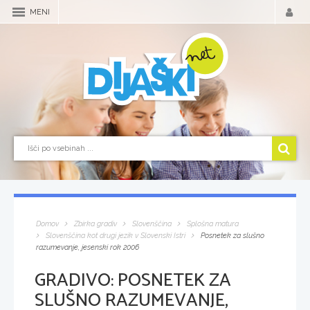
MENI
Domov
Zbirka gradiv
Slovenščina
Splošna matura
Slovenščina kot drugi jezik v Slovenski Istri
Posnetek za slušno
razumevanje, jesenski rok 2006
GRADIVO:
POSNETEK ZA
SLUŠNO RAZUMEVANJE,