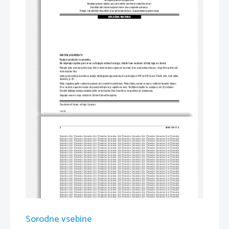
Dovoljeno gradivo in pripomočki:
Kandidat prinese nalivno pero ali kemični svinčnik in enojezični slovar.
Kandidat dobi dva konceptna lista in dva ocenjevalna obrazca.
Priloga z izhodiščnim besedilom je na perforiranem listu, ki ga kandidat pazljivo iztrga.
SPLOŠNA MATURA
NAVODILA KANDIDATU
Pazljivo preberite ta navodila.
Ne odpirajte izpitne pole in ne za
čenjajte reševati naloge, dokler 
Vam nadzorni učitelj tega ne dovoli.
Prilepite kodo oziroma vpišite svojo šifro (v okvirček desno zg
oraj na tej strani in na ocenjevalna obrazca). Svojo šifro vpiši
te tudi
na konceptna lista.
Izpitna pola vsebuje navodila za pisanje daljšega pisnega sestavka, ki naj obsega od 400 do 600 besed. Število točk, ki jih lah
ko
dosežete, je 35.
Pišite 
v izpitno polo
 z nalivnim peresom ali s kemičnim svinčnikom. Pišite 
čitljivo, vendar ne samo z velikimi tiskanimi črkami.
Če se zmotite, napačno besedo ali poved pr
ečrtajte in jo zapišite na novo. Nečitljiv
o besedilo bo ocenjeno z nič (0) točkami.
Osnutek daljšega pisnega sestavka pišite na konceptna lista. Osnutek se ne upošteva pri ocenjevanju.
Zaupajte vase in v svoje zmožnosti. Želimo Vam veliko uspeha.
Ta pola ima 8 strani, od tega 1 prazno.
© RIC 2008
2 
M081-191-1-3 
Scientia  Est  Potentia  Scientia  Est  Potentia  Scientia  Est  Potentia  Scientia  Est  Potentia  Scientia  Est  Potentia
Scientia  Est  Potentia  Scientia  Est  Potentia  Scientia  Est  Potentia  Scientia  Est  Potentia  Scientia  Est  Potentia
Scientia  Est  Potentia  Scientia  Est  Potentia  Scientia  Est  Potentia  Scientia  Est  Potentia  Scientia  Est  Potentia
Scientia  Est  Potentia  Scientia  Est  Potentia  Scientia  Est  Potentia  Scientia  Est  Potentia  Scientia  Est  Potentia
Scientia  Est  Potentia  Scientia  Est  Potentia  Scientia  Est  Potentia  Scientia  Est  Potentia  Scientia  Est  Potentia
Scientia  Est  Potentia  Scientia  Est  Potentia  Scientia  Est  Potentia  Scientia  Est  Potentia  Scientia  Est  Potentia
Scientia  Est  Potentia  Scientia  Est  Potentia  Scientia  Est  Potentia  Scientia  Est  Potentia  Scientia  Est  Potentia
Scientia  Est  Potentia  Scientia  Est  Potentia  Scientia  Est  Potentia  Scientia  Est  Potentia  Scientia  Est  Potentia
Scientia  Est  Potentia  Scientia  Est  Potentia  Scientia  Est  Potentia  Scientia  Est  Potentia  Scientia  Est  Potentia
Scientia  Est  Potentia  Scientia  Est  Potentia  Scientia  Est  Potentia  Scientia  Est  Potentia  Scientia  Est  Potentia
Scientia  Est  Potentia  Scientia  Est  Potentia  Scientia  Est  Potentia  Scientia  Est  Potentia  Scientia  Est  Potentia
Scientia  Est  Potentia  Scientia  Est  Potentia  Scientia  Est  Potentia  Scientia  Est  Potentia  Scientia  Est  Potentia
Scientia  Est  Potentia  Scientia  Est  Potentia  Scientia  Est  Potentia  Scientia  Est  Potentia  Scientia  Est  Potentia
Scientia  Est  Potentia  Scientia  Est  Potentia  Scientia  Est  Potentia  Scientia  Est  Potentia  Scientia  Est  Potentia
Scientia  Est  Potentia  Scientia  Est  Potentia  Scientia  Est  Potentia  Scientia  Est  Potentia  Scientia  Est  Potentia
Scientia  Est  Potentia  Scientia  Est  Potentia  Scientia  Est  Potentia  Scientia  Est  Potentia  Scientia  Est  Potentia
Scientia  Est  Potentia  Scientia  Est  Potentia  Scientia  Est  Potentia  Scientia  Est  Potentia  Scientia  Est  Potentia
Scientia  Est  Potentia  Scientia  Est  Potentia  Scientia  Est  Potentia  Scientia  Est  Potentia  Scientia  Est  Potentia
Scientia  Est  Potentia  Scientia  Est  Potentia  Scientia  Est  Potentia  Scientia  Est  Potentia  Scientia  Est  Potentia
Scientia  Est  Potentia  Scientia  Est  Potentia  Scientia  Est  Potentia  Scientia  Est  Potentia  Scientia  Est  Potentia
Scientia  Est  Potentia  Scientia  Est  Potentia  Scientia  Est  Potentia  Scientia  Est  Potentia  Scientia  Est  Potentia
Scientia  Est  Potentia  Scientia  Est  Potentia  Scientia  Est  Potentia  Scientia  Est  Potentia  Scientia  Est  Potentia
Scientia  Est  Potentia  Scientia  Est  Potentia  Scientia  Est  Potentia  Scientia  Est  Potentia  Scientia  Est  Potentia
Scientia  Est  Potentia  Scientia  Est  Potentia  Scientia  Est  Potentia  Scientia  Est  Potentia  Scientia  Est  Potentia
Scientia  Est  Potentia  Scientia  Est  Potentia  Scientia  Est  Potentia  Scientia  Est  Potentia  Scientia  Est  Potentia
Scientia  Est  Potentia  Scientia  Est  Potentia  Scientia  Est  Potentia  Scientia  Est  Potentia  Scientia  Est  Potentia
Scientia  Est  Potentia  Scientia  Est  Potentia  Scientia  Est  Potentia  Scientia  Est  Potentia  Scientia  Est  Potentia
Scientia  Est  Potentia  Scientia  Est  Potentia  Scientia  Est  Potentia  Scientia  Est  Potentia  Scientia  Est  Potentia
Scientia  Est  Potentia  Scientia  Est  Potentia  Scientia  Est  Potentia  Scientia  Est  Potentia  Scientia  Est  Potentia
Scientia  Est  Potentia  Scientia  Est  Potentia  Scientia  Est  Potentia  Scientia  Est  Potentia  Scientia  Est  Potentia
Scientia  Est  Potentia  Scientia  Est  Potentia  Scientia  Est  Potentia  Scientia  Est  Potentia  Scientia  Est  Potentia
Scientia  Est  Potentia  Scientia  Est  Potentia  Scientia  Est  Potentia  Scientia  Est  Potentia  Scientia  Est  Potentia
Scientia  Est  Potentia  Scientia  Est  Potentia  Scientia  Est  Potentia  Scientia  Est  Potentia  Scientia  Est  Potentia
Sorodne vsebine
Scientia  Est  Potentia  Scientia  Est  Potentia  Scientia  Est  Potentia  Scientia  Est  Potentia  Scientia  Est  Potentia
Scientia  Est  Potentia  Scientia  Est  Potentia  Scientia  Est  Potentia  Scientia  Est  Potentia  Scientia  Est  Potentia
Scientia  Est  Potentia  Scientia  Est  Potentia  Scientia  Est  Potentia  Scientia  Est  Potentia  Scientia  Est  Potentia
Scientia  Est  Potentia  Scientia  Est  Potentia  Scientia  Est  Potentia  Scientia  Est  Potentia  Scientia  Est  Potentia
Scientia  Est  Potentia  Scientia  Est  Potentia  Scientia  Est  Potentia  Scientia  Est  Potentia  Scientia  Est  Potentia
Scientia  Est  Potentia  Scientia  Est  Potentia  Scientia  Est  Potentia  Scientia  Est  Potentia  Scientia  Est  Potentia
Scientia  Est  Potentia  Scientia  Est  Potentia  Scientia  Est  Potentia  Scientia  Est  Potentia  Scientia  Est  Potentia