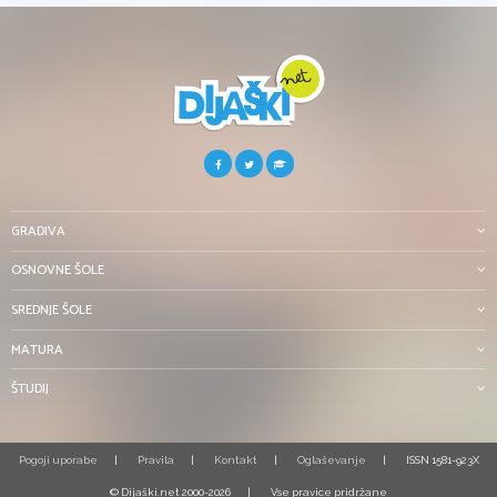
GRADIVA
OSNOVNE ŠOLE
SREDNJE ŠOLE
MATURA
ŠTUDIJ
Pogoji uporabe
Pravila
Kontakt
Oglaševanje
ISSN 1581-923X
© Dijaški.net 2000-2026
Vse pravice pridržane