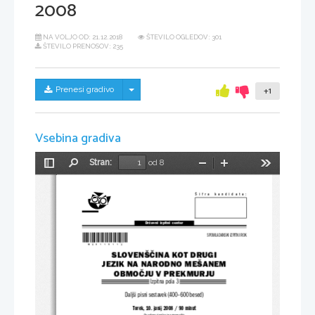
2008
NA VOLJO OD:
21.12.2018
ŠTEVILO OGLEDOV: 301
ŠTEVILO PRENOSOV: 235
Skrij/prikaži meni
Prenesi gradivo
+1
Vsebina gradiva
Stran:
od 8
Preklopi
Najdi
Pomanjšaj
Povečaj
Orodja
stransko
vrstico
Šifra  kandidata:
Državni  izpitni  center
*M08119113*
SPOMLADANSKI IZPITNI ROK
SLOVENŠČINA KOT DRUGI
JEZIK NA NARODNO MEŠANEM
OBMOČJU V PREKMURJU
Izpitna pola 3
Daljši pisni sestavek (400–600 besed)
Torek, 10. junij 2008 / 90 minut