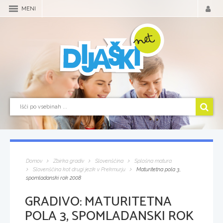
MENI
Domov
Zbirka gradiv
Slovenščina
Splošna matura
Slovenščina kot drugi jezik v Prekmurju
Maturitetna pola 3,
spomladanski rok 2008
GRADIVO:
MATURITETNA
POLA 3, SPOMLADANSKI ROK