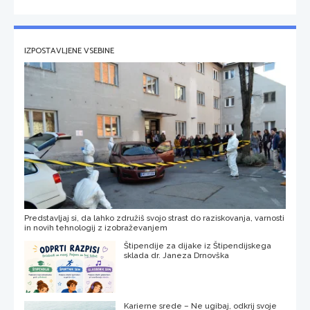
IZPOSTAVLJENE VSEBINE
Predstavljaj si, da lahko združiš svojo strast do raziskovanja, varnosti
in novih tehnologij z izobraževanjem
Štipendije za dijake iz Štipendijskega
sklada dr. Janeza Drnovška
Karierne srede – Ne ugibaj, odkrij svoje