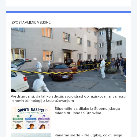
IZPOSTAVLJENE VSEBINE
Predstavljaj si, da lahko združiš svojo strast do raziskovanja, varnosti
in novih tehnologij z izobraževanjem
Štipendije za dijake iz Štipendijskega
sklada dr. Janeza Drnovška
Karierne srede – Ne ugibaj, odkrij svoje