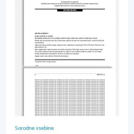
Dovoljeno gradivo in pripomočki:
Kandidat prinese nalivno pero ali kemični svinčnik ter madžarsko-slovenski in slovensko-madžarski slovar.
Kandidat dobi konceptni list in dva ocenjevalna obrazca.
SPLOŠNA MATURA
NAVODILA KANDIDATU
Pazljivo preberite ta navodila.
Ne odpirajte izpitne pole in ne za
čenjajte reševati naloge, dokler 
Vam nadzorni učitelj tega ne dovoli.
Prilepite kodo oziroma vpišite svojo šifro (v okvirček desno zg
oraj na tej strani in na ocenjevalna obrazca). Svojo šifro vpiši
te tudi
na konceptni list.
Izpitna pola vsebuje navodila za pisanje sestavka na temo iz književnosti, ki naj obsega od 300 do 350 besed. Število točk, ki 
jih
lahko dosežete, je 25.
Pišite 
v izpitno polo
 z nalivnim peresom ali s kemičnim svinčnikom. Pišite 
čitljivo, vendar ne samo z velikimi tiskanimi črkami.
Če se zmotite, napačno besedo ali poved pr
ečrtajte in jo zapišite na novo. Nečitljiv
o besedilo bo ocenjeno z nič (0) točkami.
Osnutek sestavka pišite na konceptni list. Osnutek se ne upošteva pri ocenjevanju.
Zaupajte vase in v svoje zmožnosti. Želimo Vam veliko uspeha.
Ta pola ima 8 strani, od tega 3 prazne.
© RIC 2008
2 
M081-231-1-3
Scientia  Est  Potentia  Scientia  Est  Potentia  Scientia  Est  Potentia  Scientia  Est  Potentia  Scientia  Est  Potentia
Scientia  Est  Potentia  Scientia  Est  Potentia  Scientia  Est  Potentia  Scientia  Est  Potentia  Scientia  Est  Potentia
Scientia  Est  Potentia  Scientia  Est  Potentia  Scientia  Est  Potentia  Scientia  Est  Potentia  Scientia  Est  Potentia
Scientia  Est  Potentia  Scientia  Est  Potentia  Scientia  Est  Potentia  Scientia  Est  Potentia  Scientia  Est  Potentia
Scientia  Est  Potentia  Scientia  Est  Potentia  Scientia  Est  Potentia  Scientia  Est  Potentia  Scientia  Est  Potentia
Scientia  Est  Potentia  Scientia  Est  Potentia  Scientia  Est  Potentia  Scientia  Est  Potentia  Scientia  Est  Potentia
Scientia  Est  Potentia  Scientia  Est  Potentia  Scientia  Est  Potentia  Scientia  Est  Potentia  Scientia  Est  Potentia
Scientia  Est  Potentia  Scientia  Est  Potentia  Scientia  Est  Potentia  Scientia  Est  Potentia  Scientia  Est  Potentia
Scientia  Est  Potentia  Scientia  Est  Potentia  Scientia  Est  Potentia  Scientia  Est  Potentia  Scientia  Est  Potentia
Scientia  Est  Potentia  Scientia  Est  Potentia  Scientia  Est  Potentia  Scientia  Est  Potentia  Scientia  Est  Potentia
Scientia  Est  Potentia  Scientia  Est  Potentia  Scientia  Est  Potentia  Scientia  Est  Potentia  Scientia  Est  Potentia
Scientia  Est  Potentia  Scientia  Est  Potentia  Scientia  Est  Potentia  Scientia  Est  Potentia  Scientia  Est  Potentia
Scientia  Est  Potentia  Scientia  Est  Potentia  Scientia  Est  Potentia  Scientia  Est  Potentia  Scientia  Est  Potentia
Scientia  Est  Potentia  Scientia  Est  Potentia  Scientia  Est  Potentia  Scientia  Est  Potentia  Scientia  Est  Potentia
Scientia  Est  Potentia  Scientia  Est  Potentia  Scientia  Est  Potentia  Scientia  Est  Potentia  Scientia  Est  Potentia
Scientia  Est  Potentia  Scientia  Est  Potentia  Scientia  Est  Potentia  Scientia  Est  Potentia  Scientia  Est  Potentia
Scientia  Est  Potentia  Scientia  Est  Potentia  Scientia  Est  Potentia  Scientia  Est  Potentia  Scientia  Est  Potentia
Scientia  Est  Potentia  Scientia  Est  Potentia  Scientia  Est  Potentia  Scientia  Est  Potentia  Scientia  Est  Potentia
Scientia  Est  Potentia  Scientia  Est  Potentia  Scientia  Est  Potentia  Scientia  Est  Potentia  Scientia  Est  Potentia
Scientia  Est  Potentia  Scientia  Est  Potentia  Scientia  Est  Potentia  Scientia  Est  Potentia  Scientia  Est  Potentia
Scientia  Est  Potentia  Scientia  Est  Potentia  Scientia  Est  Potentia  Scientia  Est  Potentia  Scientia  Est  Potentia
Scientia  Est  Potentia  Scientia  Est  Potentia  Scientia  Est  Potentia  Scientia  Est  Potentia  Scientia  Est  Potentia
Scientia  Est  Potentia  Scientia  Est  Potentia  Scientia  Est  Potentia  Scientia  Est  Potentia  Scientia  Est  Potentia
Scientia  Est  Potentia  Scientia  Est  Potentia  Scientia  Est  Potentia  Scientia  Est  Potentia  Scientia  Est  Potentia
Scientia  Est  Potentia  Scientia  Est  Potentia  Scientia  Est  Potentia  Scientia  Est  Potentia  Scientia  Est  Potentia
Scientia  Est  Potentia  Scientia  Est  Potentia  Scientia  Est  Potentia  Scientia  Est  Potentia  Scientia  Est  Potentia
Scientia  Est  Potentia  Scientia  Est  Potentia  Scientia  Est  Potentia  Scientia  Est  Potentia  Scientia  Est  Potentia
Scientia  Est  Potentia  Scientia  Est  Potentia  Scientia  Est  Potentia  Scientia  Est  Potentia  Scientia  Est  Potentia
Scientia  Est  Potentia  Scientia  Est  Potentia  Scientia  Est  Potentia  Scientia  Est  Potentia  Scientia  Est  Potentia
Scientia  Est  Potentia  Scientia  Est  Potentia  Scientia  Est  Potentia  Scientia  Est  Potentia  Scientia  Est  Potentia
Scientia  Est  Potentia  Scientia  Est  Potentia  Scientia  Est  Potentia  Scientia  Est  Potentia  Scientia  Est  Potentia
Scientia  Est  Potentia  Scientia  Est  Potentia  Scientia  Est  Potentia  Scientia  Est  Potentia  Scientia  Est  Potentia
Scientia  Est  Potentia  Scientia  Est  Potentia  Scientia  Est  Potentia  Scientia  Est  Potentia  Scientia  Est  Potentia
Sorodne vsebine
Scientia  Est  Potentia  Scientia  Est  Potentia  Scientia  Est  Potentia  Scientia  Est  Potentia  Scientia  Est  Potentia
Scientia  Est  Potentia  Scientia  Est  Potentia  Scientia  Est  Potentia  Scientia  Est  Potentia  Scientia  Est  Potentia
Scientia  Est  Potentia  Scientia  Est  Potentia  Scientia  Est  Potentia  Scientia  Est  Potentia  Scientia  Est  Potentia
Scientia  Est  Potentia  Scientia  Est  Potentia  Scientia  Est  Potentia  Scientia  Est  Potentia  Scientia  Est  Potentia
Scientia  Est  Potentia  Scientia  Est  Potentia  Scientia  Est  Potentia  Scientia  Est  Potentia  Scientia  Est  Potentia
Scientia  Est  Potentia  Scientia  Est  Potentia  Scientia  Est  Potentia  Scientia  Est  Potentia  Scientia  Est  Potentia
Scientia  Est  Potentia  Scientia  Est  Potentia  Scientia  Est  Potentia  Scientia  Est  Potentia  Scientia  Est  Potentia