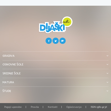
GRADIVA
OSNOVNE ŠOLE
SREDNJE ŠOLE
MATURA
ŠTUDIJ
Pogoji uporabe
Pravila
Kontakt
Oglaševanje
ISSN 1581-923X