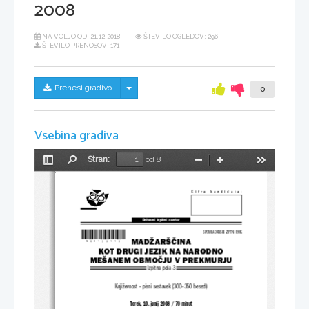
2008
NA VOLJO OD:
21.12.2018
ŠTEVILO OGLEDOV: 296
ŠTEVILO PRENOSOV: 171
Skrij/prikaži meni
Prenesi gradivo
0
Vsebina gradiva
Stran:
od 8
Preklopi
Najdi
Pomanjšaj
Povečaj
Orodja
stransko
vrstico
Šifra  kandidata:
Državni  izpitni  center
*M08123113*
SPOMLADANSKI IZPITNI ROK
MADŽARŠČINA
KOT DRUGI JEZIK NA NARODNO
MEŠANEM OBMOČJU V PREKMURJU
Izpitna pola 3
Književnost – pisni sestavek (300–350 besed)
Torek, 10. junij 2008 / 70 minut