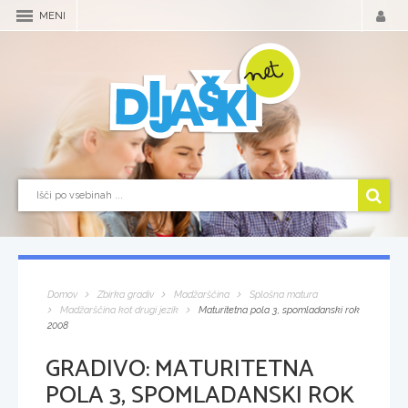
MENI
Domov
Zbirka gradiv
Madžarščina
Splošna matura
Madžarščina kot drugi jezik
Maturitetna pola 3, spomladanski rok
2008
GRADIVO:
MATURITETNA
POLA 3, SPOMLADANSKI ROK