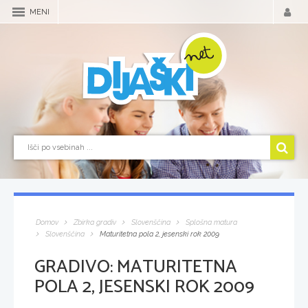
MENI
Domov
Zbirka gradiv
Slovenščina
Splošna matura
Slovenščina
Maturitetna pola 2, jesenski rok 2009
GRADIVO:
MATURITETNA
POLA 2, JESENSKI ROK 2009