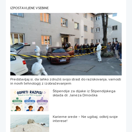
IZPOSTAVLJENE VSEBINE
Predstavljaj si, da lahko združiš svojo strast do raziskovanja, varnosti
in novih tehnologij z izobraževanjem
Štipendije za dijake iz Štipendijskega
sklada dr. Janeza Drnovška
Karierne srede – Ne ugibaj, odkrij svoje
interese!