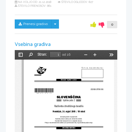
NA VOLJO OD:
21.12.2018
ŠTEVILO OGLEDOV: 827
ŠTEVILO PRENOSOV: 861
Skrij/prikaži meni
Prenesi gradivo
0
Vsebina gradiva
Stran:
od 16
Preklopi
Najdi
Pomanjšaj
Povečaj
Orodja
stransko
vrstico
Šifra  kandidata:
Državni  izpitni  center
*M09210312*
JESENSKI IZPITNI ROK
SLOVENŠČINA
Izpitna pola 2
Razčlemba izhodiščnega besedila
Ponedeljek, 24. avgust 2009 / 90 minut
Dovoljeno gradivo in pripomočki:
Kandidat prinese nalivno pero ali kemični svinčnik.
Kandidat dobi konceptni list in ocenjevalni obrazec.
Priloga z neumetnostnim besedilom je na perforiranem listu, ki ga kandidat pazljivo iztrga.
SPLOŠNA MATURA