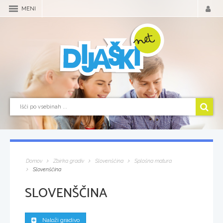
MENI
Domov
Zbirka gradiv
Slovenščina
Splošna matura
Slovenščina
SLOVENŠČINA
Naloži gradivo