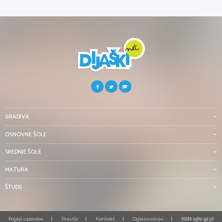
GRADIVA
OSNOVNE ŠOLE
SREDNJE ŠOLE
MATURA
ŠTUDIJ
Pogoji uporabe
Pravila
Kontakt
Oglaševanje
ISSN 1581-923X