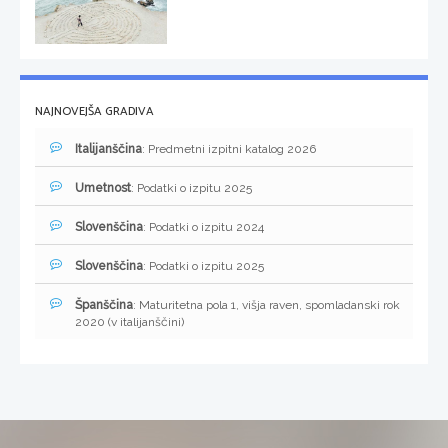
NAJNOVEJŠA GRADIVA
Italijanščina
: Predmetni izpitni katalog 2026
Umetnost
: Podatki o izpitu 2025
Slovenščina
: Podatki o izpitu 2024
Slovenščina
: Podatki o izpitu 2025
Španščina
: Maturitetna pola 1, višja raven, spomladanski rok
2020 (v italijanščini)