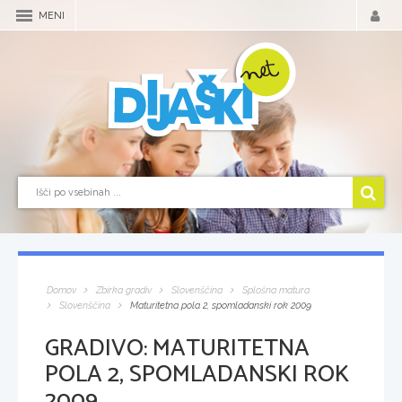
MENI
Domov
Zbirka gradiv
Slovenščina
Splošna matura
Slovenščina
Maturitetna pola 2, spomladanski rok 2009
GRADIVO:
MATURITETNA
POLA 2, SPOMLADANSKI ROK
2009