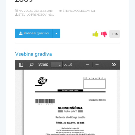
NA VOLJO OD:
21.12.2018
ŠTEVILO OGLEDOV: 641
ŠTEVILO PRENOSOV: 3611
Skrij/prikaži meni
Prenesi gradivo
+36
Vsebina gradiva
Stran:
od 16
Preklopi
Najdi
Pomanjšaj
Povečaj
Orodja
stransko
vrstico
Šifra  kandidata:
Državni  izpitni  center
*M09110312*
SPOMLADANSKI IZPITNI ROK
SLOVENŠČINA
Izpitna pola 2
Razčlemba izhodiščnega besedila
Četrtek, 28. maj 2009 / 90 minut
Dovoljeno gradivo in pripomočki:
Kandidat prinese nalivno pero ali kemični svinčnik.
Kandidat dobi konceptni list in ocenjevalni obrazec.
Priloga z neumetnostnim besedilom je na perforiranem listu, ki ga kandidat pazljivo iztrga.