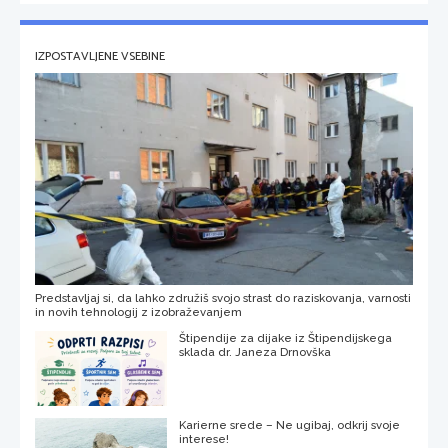
IZPOSTAVLJENE VSEBINE
Predstavljaj si, da lahko združiš svojo strast do raziskovanja, varnosti
in novih tehnologij z izobraževanjem
Štipendije za dijake iz Štipendijskega
sklada dr. Janeza Drnovška
Karierne srede – Ne ugibaj, odkrij svoje
interese!