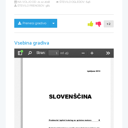
NA VOLJO OD:
21.12.2018
ŠTEVILO OGLEDOV: 646
ŠTEVILO PRENOSOV: 981
Skrij/prikaži meni
Prenesi gradivo
+2
Vsebina gradiva
Stran:
od 49
Preklopi
Najdi
Pomanjšaj
Povečaj
Orodja
stransko
vrstico
Ljubljana 2012
SLOVENŠČINA
Predmetni izpitni katalog za splošno maturo
◄
Predmetni izpitni katalog se uporablja od spomladanskega izpitnega 
roka 