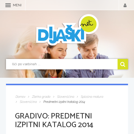
MENI
Domov
Zbirka gradiv
Slovenščina
Splošna matura
Slovenščina
Predmetni izpitni katalog 2014
GRADIVO:
PREDMETNI
IZPITNI KATALOG 2014